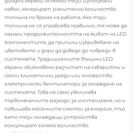
диодни екрани, особено тези, използвани
навън, генерират значително количество
топлина по време на работа. Ако тази
топлина не се управлява правилно, тя може да
намали продължителността на живот на LED
компонентите, да причини изкривяване на
цветовете и дори да доведе до повреди в
системата. Традиционните външни LED
екрани обикновено разчитат на габаритни и
скъпи климатични уреди или множество
електрически вентилатори за охлаждане на
системата. Това не само увеличава
първоначалните разходи за инсталиране, но и
повишава месечните сметки за енергия, тъй
като тези охлаждащи устройства
консумират голямо количество