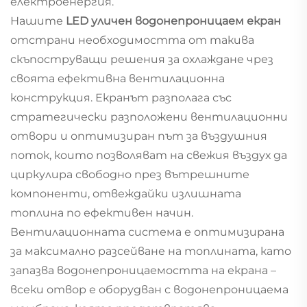
електроенергия.
Нашите
LED уличен водонепроницаем екран
отстрани необходимостта от такива
скъпоструващи решения за охлаждане чрез
своята ефективна вентилационна
конструкция. Екранът разполага със
стратегически разположени вентилационни
отвори и оптимизиран път за въздушния
поток, които позволяват на свежия въздух да
циркулира свободно през вътрешните
компоненти, отвеждайки излишната
топлина по ефективен начин.
Вентилационната система е оптимизирана
за максимално разсейване на топлината, като
запазва водонепроницаемостта на екрана –
всеки отвор е оборудван с водонепроницаема