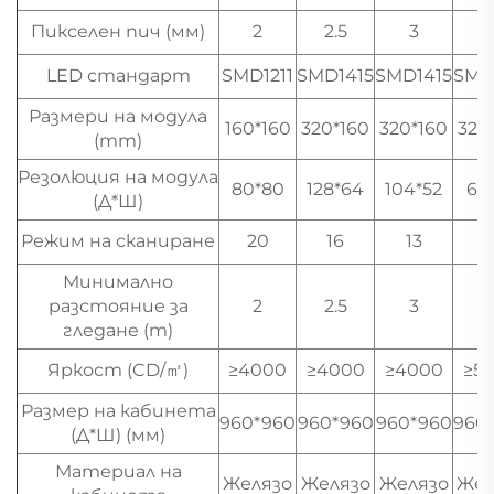
Пикселен пич (мм)
2
2.5
3
LED стандарт
SMD1211
SMD1415
SMD1415
SMD
Размери на модула
160*160
320*160
320*160
320
(mm)
Резолюция на модула
80*80
128*64
104*52
64
(Д*Ш)
Режим на сканиране
20
16
13
1
Минимално
разстояние за
2
2.5
3
гледане (m)
Яркост (CD/㎡)
≥4000
≥4000
≥4000
≥5
Размер на кабинета
960*960
960*960
960*960
960
(Д*Ш) (мм)
Материал на
Желязо
Желязо
Желязо
Жел