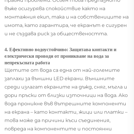
правни проблеми. Освен това предпазното
въже осигурява спокойствие както на
монтажния екип, така и на собствениците на
имота, като гарантира, че екранът е сигурен
и не създава риск за обществеността.
4. Ефективно водоустойчиво: Защитава контакти и
електрически проводи от проникване на вода за
непрекъсната работа
Щетите от вода са една от най-големите
заплахи за външни LED екрани. Външните
среди излагат екраните на дъжд, сняг, мъгла и
дори пръски от близки източници на вода. Ако
вода проникне във вътрешните компоненти
на екрана – като контакти, жици или платки –
това може да причини къси съединения,
повреда на компонентите и постоянни