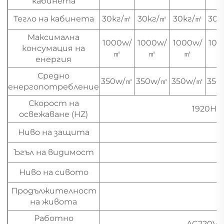
кабинета
Тегло на кабинета
30кг/㎡
30кг/㎡
30кг/㎡
30к
Максимална
1000w/
1000w/
1000w/
100
консумация на
㎡
㎡
㎡
енергия
Средно
350w/㎡
350w/㎡
350w/㎡
350
енергопотребление
Скорост на
1920Hz,
освежаване (HZ)
Ниво на защита
Ъгъл на видимост
Ниво на сивото
Продължителност
на живота
Работно
AC220V/(1