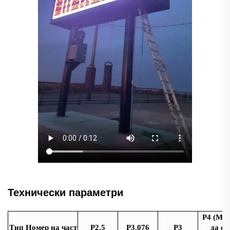
Технически параметри
P4 (Мо
Тип Номер на част
P2.5
P3.076
P3
да се