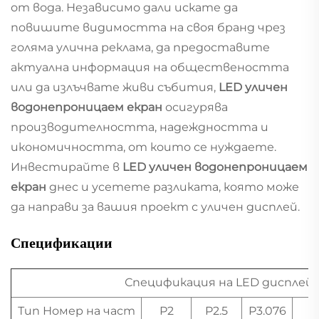
от вода. Независимо дали искате да
повишите видимостта на своя бранд чрез
голяма улична реклама, да предоставите
актуална информация на обществеността
или да излъчвате живи събития,
LED уличен
водонепроницаем екран
осигурява
производителността, надеждността и
икономичността, от които се нуждаете.
Инвестирайте в
LED уличен водонепроницаем
екран
днес и усетете разликата, която може
да направи за вашия проект с уличен дисплей.
Спецификации
Спецификация на LED дисплей 
Тип Номер на част
P2
P2.5
P3.076
P