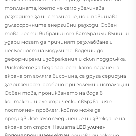
топлината, което не само увеличава
разходите за инсталиране, но и повишава
дългосрочните енергийни разходи. Освен
това, чести вибрации от вятъра или външни
удари могат да причинят разхлабване и
несъосност на модулите, водещи до
деформирани изображения и скъп поддръжка.
Рисковете за безопасност, като падане на
екрана от голяма височина, са друга сериозна
загриженост, особено при големи инсталации.
Освен това, проникването на вода в
контакти и електрически свързвания е
постоянен проблем, който може да
предизвикае късо съединение и извеждане на
екрана от строя. Нашата
LED уличен
водонепроницаем екран
решава директно