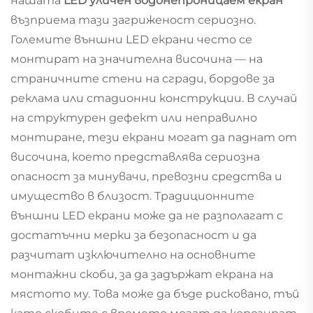
нашата
LED уличен водонепроницаем екран
възприема тази загриженост сериозно.
Големите външни LED екрани често се
монтират на значителна височина — на
страничните стени на сгради, бордове за
реклама или стадионни конструкции. В случай
на структурен дефект или неправилно
монтиране, тези екрани могат да паднат от
височина, което представлява сериозна
опасност за минувачи, превозни средства и
имущество в близост. Традиционните
външни LED екрани може да не разполагат с
достатъчни мерки за безопасност и да
разчитат изключително на основните
монтажни скоби, за да задържат екрана на
мястото му. Това може да бъде рисковано, тъй