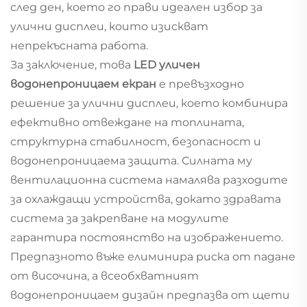
след ден, което го прави идеален избор за
улични дисплеи, които изискват
непрекъсната работа.
За заключение, това
LED уличен
водонепроницаем екран
е превъзходно
решение за улични дисплеи, което комбинира
ефективно отвеждане на топлината,
структурна стабилност, безопасност и
водонепроницаема защита. Силната му
вентилационна система намалява разходите
за охлаждащи устройства, докато здравата
система за закрепване на модулите
гарантира постоянство на изображението.
Предпазното въже елиминира риска от падане
от височина, а всеобхватният
водонепроницаем дизайн предпазва от щети