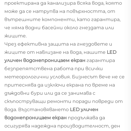
проектирана да канализира всяка вода, която
може да се натрупва на повърхността, от
вътрешните компоненти, като гарантира,
че няма водни басейни около гнездата или
жиците.
Чрез ефективна защита на гнездовете и
жиците от навлизане на вода, нашите
LED
уличен водонепроницаем екран
гарантира
безпрепятствена работа при всички
метеорологични условия. Бизнесът вече не се
притеснява да изключи екрана по време на
дъждовни бури или да се занимава с
скъпоструващи ремонти поради повреди от
вода. Възстановяването
LED уличен
водонепроницаем екран
продължава да
осигурява надеждна производителност, ден