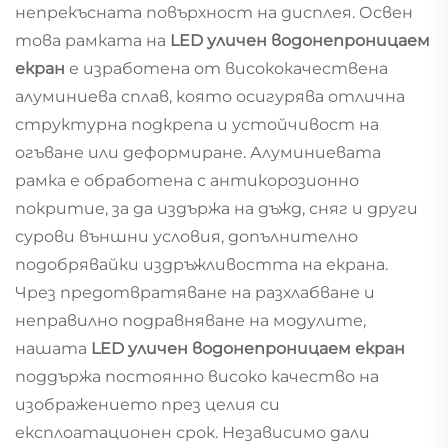
непрекъсната повърхност на дисплея. Освен
това рамката на
LED уличен водонепроницаем
екран
е изработена от висококачествена
алуминиева сплав, която осигурява отлична
структурна подкрепа и устойчивост на
огъване или деформиране. Алуминиевата
рамка е обработена с антикорозионно
покритие, за да издържа на дъжд, сняг и други
сурови външни условия, допълнително
подобрявайки издръжливостта на екрана.
Чрез предотвратяване на разхлабване и
неправилно подравняване на модулите,
нашата
LED уличен водонепроницаем екран
поддържа постоянно високо качество на
изображението през целия си
експлоатационен срок. Независимо дали