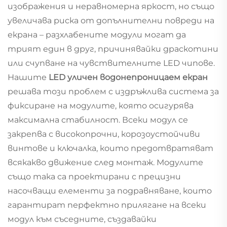
изображения и неравномерна яркост, но също
увеличава риска от допълнителни повреди на
екрана – разхлабените модули могат да
трият един в друг, причинявайки драскотини
или счупване на чувствителните LED чипове.
Нашите
LED уличен водонепроницаем екран
решава този проблем с издръжлива система за
фиксиране на модулите, която осигурява
максимална стабилност. Всеки модул се
закрепва с високопрочни, корозоустойчиви
винтове и ключалка, които предотвратяват
всякакво движение след монтаж. Модулите
също така са проектирани с прецизни
насочващи елементи за подравняване, които
гарантират перфектно прилягане на всеки
модул към съседните, създавайки