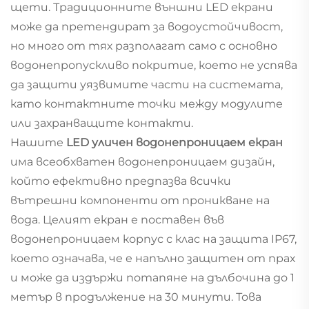
щети. Традиционните външни LED екрани
може да претендират за водоустойчивост,
но много от тях разполагат само с основно
водонепропускливо покритие, което не успява
да защити уязвимите части на системата,
като контактните точки между модулите
или захранващите контакти.
Нашите
LED уличен водонепроницаем екран
има всеобхватен водонепроницаем дизайн,
който ефективно предпазва всички
вътрешни компоненти от проникване на
вода. Целият екран е поставен във
водонепроницаем корпус с клас на защита IP67,
което означава, че е напълно защитен от прах
и може да издържи потапяне на дълбочина до 1
метър в продължение на 30 минути. Това