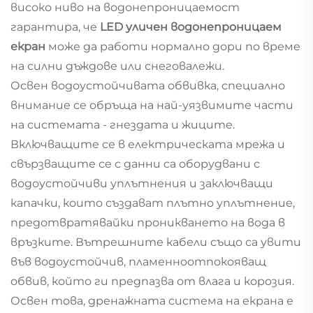
високо ниво на водонепроницаемост
гарантира, че
LED уличен водонепроницаем
екран
може да работи нормално дори по време
на силни дъждове или снеговалежи.
Освен водоустойчивата обвивка, специално
внимание се обръща на най-уязвимите части
на системата - гнездата и жиците.
Включващите се в електрическата мрежа и
свързващите се с данни са оборудвани с
водоустойчиви уплътнения и заключващи
капачки, които създават плътно уплътнение,
предотвратявайки проникването на вода в
връзките. Вътрешните кабели също са увити
във водоустойчив, пламенноотпокояващ
обвив, който ги предпазва от влага и корозия.
Освен това, дренажната система на екрана е