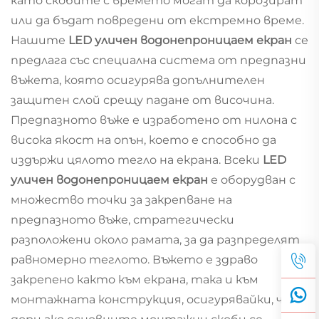
като скобите с времето могат да корозират
или да бъдат повредени от екстремно време.
Нашите
LED уличен водонепроницаем екран
се
предлага със специална система от предпазни
въжета, която осигурява допълнителен
защитен слой срещу падане от височина.
Предпазното въже е изработено от нилона с
висока якост на опън, което е способно да
издържи цялото тегло на екрана. Всеки
LED
уличен водонепроницаем екран
е оборудван с
множество точки за закрепване на
предпазното въже, стратегически
разположени около рамата, за да разпределят
равномерно теглото. Въжето е здраво
закрепено както към екрана, така и към
монтажната конструкция, осигурявайки, че