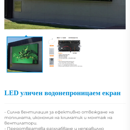
LED уличен водонепроницаем екран
- Силна вентилация за ефективно отвеждане на
топлината, икономия на климатик и монтаж на
вентилатори.
- Предотвратява разхлабване и неправилно