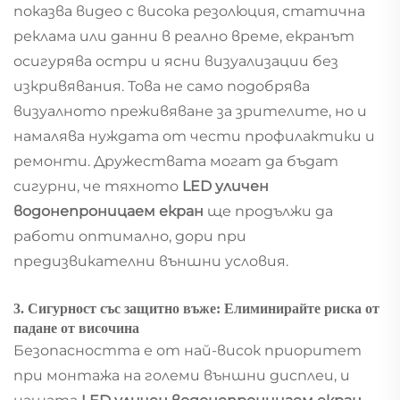
показва видео с висока резолюция, статична
реклама или данни в реално време, екранът
осигурява остри и ясни визуализации без
изкривявания. Това не само подобрява
визуалното преживяване за зрителите, но и
намалява нуждата от чести профилактики и
ремонти. Дружествата могат да бъдат
сигурни, че тяхното
LED уличен
водонепроницаем екран
ще продължи да
работи оптимално, дори при
предизвикателни външни условия.
3. Сигурност със защитно въже: Елиминирайте риска от
падане от височина
Безопасността е от най-висок приоритет
при монтажа на големи външни дисплеи, и