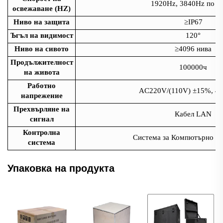
1920Hz, 3840Hz по и
освежаване (HZ)
Ниво на защита
≥IP67
Ъгъл на видимост
120°
Ниво на сивото
≥4096 нива
Продължителност
100000ч
на живота
Работно
AC220V/(110V) ±15%, 47
напрежение
Прехвърляне на
Кабел LAN
сигнал
Контролна
Система за Компютърно У
система
Упаковка на продукта