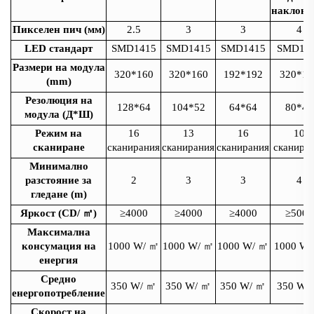
наклоня
Пикселен пич (мм)
2.5
3
3
4
LED стандарт
SMD1415
SMD1415
SMD1415
SMD19
Размери на модула
320*160
320*160
192*192
320*16
(mm)
Резолюция на
128*64
104*52
64*64
80*40
модула (Д*Ш)
Режим на
16
13
16
10
сканиране
сканирания
сканирания
сканирания
сканира
Минимално
разстояние за
2
3
3
4
гледане (m)
Яркост (CD/
㎡
)
≥4000
≥4000
≥4000
≥5000
Максимална
консумация на
1000 W/
㎡
1000 W/
㎡
1000 W/
㎡
1000 W
енергия
Средно
350 W/
㎡
350 W/
㎡
350 W/
㎡
350 W/
енергопотребление
Скорост на