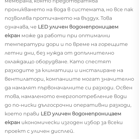
мембрана, която предотвратява
проникването на вода в системата, но все пак
позволява протичането на въздух. Това
означава, че
LED уличен водонепроницаем
екран
може да работи при оптимални
температури дори и по време на горещите
летни дни, без нужда от допълнително
охлаждащо оборудване. Като спестят
разходите за климатици и инсталиране на
вентилатори, компаниите могат значително
да намалят първоначалните си разходи. Освен
това, намаленото енергопотребление води
до по-ниски дългосрочни оперативни разходи,
което прави
LED уличен водонепроницаем
екран
икономически изгоден избор за всеки
проект с уличен дисплей.