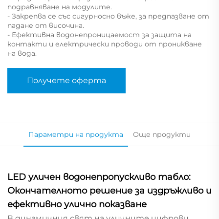
подравняване на модулите.
- Закрепва се със сигурносно въже, за предпазване от
падане от височина.
- Ефективна водонепроницаемост за защита на
контакти и електрически проводи от проникване
на вода.
Получете оферта
Параметри на продукта
Още продукти
LED уличен водонепропускливо табло:
Окончателното решение за издръжливо и
ефективно улично показване
В динамичния свят на уличните цифрови