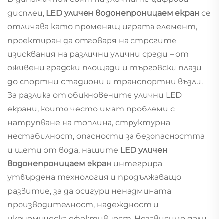
дисплеи,
LED уличен водонепроницаем екран
се
отличава като променящ играта елемент,
проектиран да отговаря на строгите
изисквания на различни улични среди – от
оживени градски площади и търговски плази
до спортни стадиони и транспортни възли.
За разлика от обикновените улични LED
екрани, които често имат проблеми с
натрупване на топлина, структурна
нестабилност, опасности за безопасността
и щети от вода, нашите
LED уличен
водонепроницаем екран
интегрира
утвърдена технология и продължаващо
развитие, за да осигури ненадмината
производителност, надеждност и
икономическа ефективност. Независимо дали