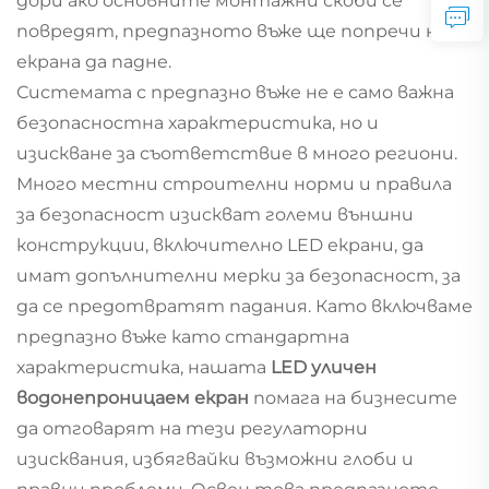
дори ако основните монтажни скоби се
повредят, предпазното въже ще попречи на
екрана да падне.
Системата с предпазно въже не е само важна
безопасностна характеристика, но и
изискване за съответствие в много региони.
Много местни строителни норми и правила
за безопасност изискват големи външни
конструкции, включително LED екрани, да
имат допълнителни мерки за безопасност, за
да се предотвратят падания. Като включваме
предпазно въже като стандартна
характеристика, нашата
LED уличен
водонепроницаем екран
помага на бизнесите
да отговарят на тези регулаторни
изисквания, избягвайки възможни глоби и