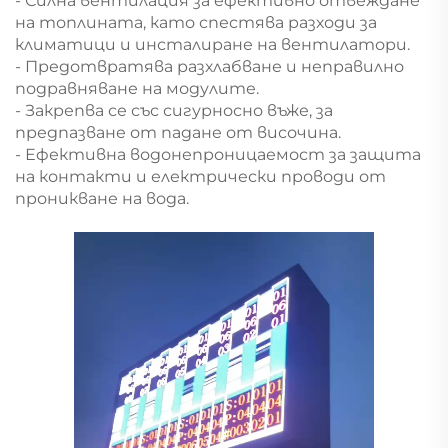
- Силна вентилация за ефективно отвеждане
на топлината, като спестява разходи за
климатици и инсталиране на вентилатори.
- Предотвратява разхлабване и неправилно
подравняване на модулите.
- Закрепва се със сигурносно въже, за
предпазване от падане от височина.
- Ефективна водонепроницаемост за защита
на контакти и електрически проводи от
проникване на вода.