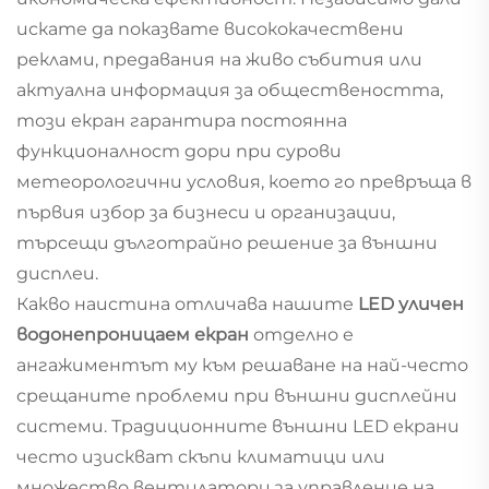
искате да показвате висококачествени
реклами, предавания на живо събития или
актуална информация за обществеността,
този екран гарантира постоянна
функционалност дори при сурови
метеорологични условия, което го превръща в
първия избор за бизнеси и организации,
търсещи дълготрайно решение за външни
дисплеи.
Какво наистина отличава нашите
LED уличен
водонепроницаем екран
отделно е
ангажиментът му към решаване на най-често
срещаните проблеми при външни дисплейни
системи. Традиционните външни LED екрани
често изискват скъпи климатици или
множество вентилатори за управление на