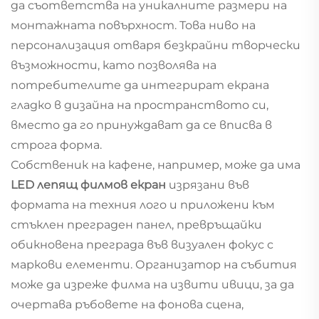
да съответства на уникалните размери на
монтажната повърхност. Това ниво на
персонализация отваря безкрайни творчески
възможности, като позволява на
потребителите да интегрират екрана
гладко в дизайна на пространството си,
вместо да го принуждават да се вписва в
строга форма.
Собственик на кафене, например, може да има
LED лепящ филмов екран
изрязани във
формата на техния лого и приложени към
стъклен преграден панел, превръщайки
обикновена преграда във визуален фокус с
маркови елементи. Организатор на събития
може да изреже филма на извити ивици, за да
очертава ръбовете на фонова сцена,