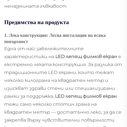
ненадмината гъвкавост.
Предимства на продукта
1. Лека конструкция: Лесна инсталация на всяка
повърхност
Една от най-забележителните
характеристики на
LED лепящ филмов екран
е
екстремно леката конструкция. За разлика от
традиционните LED екрани, които тежат
няколко килограма на квадратен метър и
изискват здрави стени или специализирани
рамки за поддръжка,
LED лепящ филмов екран
тежи само няколко стотин грама на
квадратен метър — достатъчно леко, за да се
закрепва върху чувствителни повърхности