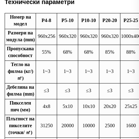
Технически параметри
Номер на
P4-8
P5-10
P10-10
P20-20
P25-25
модел
Размери на
960x256
960x320
960x320
960x320
1000x40
модула (mm)
Пропускана
55%
68%
68%
85%
88%
способност
Тегло на
филма (кг/)
1~3
1~3
1~3
1~3
1~3
㎡
)
Дебелина на
≤3
≤3
≤3
≤3
≤3
филма (mm)
Пикселен
4x8
5x10
10x10
20x20
25x25
пич (мм)
Плътност на
пикселите
31250
20000
10000
2500
1600
(точки/
㎡
)