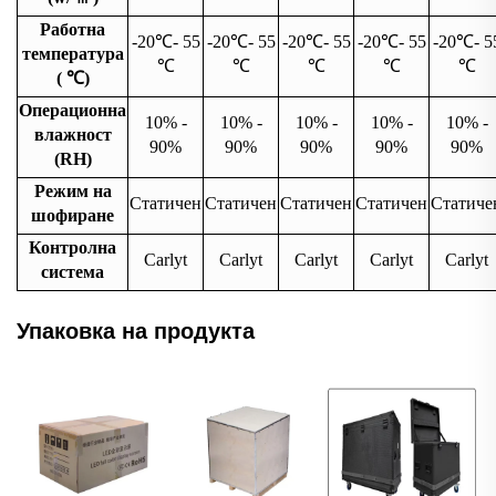
Работна
-20
℃
- 55
-20
℃
- 55
-20
℃
- 55
-20
℃
- 55
-20
℃
- 5
температура
℃
℃
℃
℃
℃
(
℃
)
Операционна
10% -
10% -
10% -
10% -
10% -
влажност
90%
90%
90%
90%
90%
(RH)
Режим на
Статичен
Статичен
Статичен
Статичен
Статиче
шофиране
Контролна
Carlyt
Carlyt
Carlyt
Carlyt
Carlyt
система
Упаковка на продукта