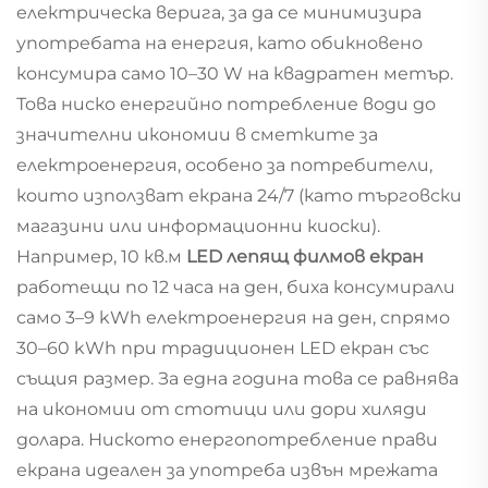
електрическа верига, за да се минимизира
употребата на енергия, като обикновено
консумира само 10–30 W на квадратен метър.
Това ниско енергийно потребление води до
значителни икономии в сметките за
електроенергия, особено за потребители,
които използват екрана 24/7 (като търговски
магазини или информационни киоски).
Например, 10 кв.м
LED лепящ филмов екран
работещи по 12 часа на ден, биха консумирали
само 3–9 kWh електроенергия на ден, спрямо
30–60 kWh при традиционен LED екран със
същия размер. За една година това се равнява
на икономии от стотици или дори хиляди
долара. Ниското енергопотребление прави
екрана идеален за употреба извън мрежата