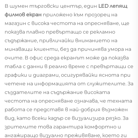
В шумен търговски център, един
LED лепящ
филмов екран
приложено към прозорец на
магазин с висока честота на опресняване, ще
показва плавно превъртащо се рекламно
съдържание, привличайки вниманието на
минаващи клиенти, без да причинява умора на
очите. В офис среда екранът може да показва
табла с данни в реално време с превъртащи се
графики и диаграми, осигурявайки яснота при
четене на информацията от служителите. За
създателите на съдържание високата
честота на опресняване означава, че техната
работа се представя в най-добрия възможен
вид, като всеки кадър се визуализира рязко. За
зрителите това гарантира комфортно и
ангажиращо визуално преживяване, което ги