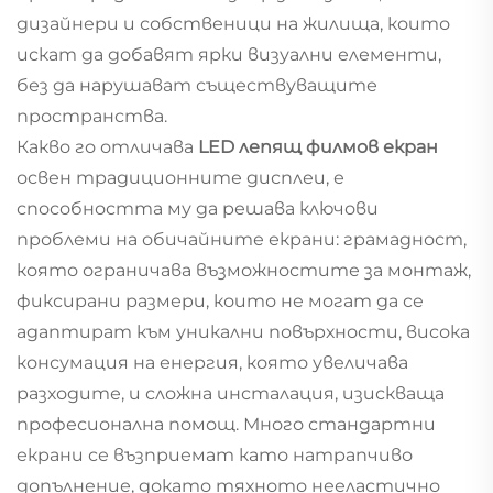
дизайнери и собственици на жилища, които
искат да добавят ярки визуални елементи,
без да нарушават съществуващите
пространства.
Какво го отличава
LED лепящ филмов екран
освен традиционните дисплеи, е
способността му да решава ключови
проблеми на обичайните екрани: грамадност,
която ограничава възможностите за монтаж,
фиксирани размери, които не могат да се
адаптират към уникални повърхности, висока
консумация на енергия, която увеличава
разходите, и сложна инсталация, изискваща
професионална помощ. Много стандартни
екрани се възприемат като натрапчиво
допълнение, докато тяхното нееластично