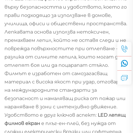
върху безопасността и удобството, което го
прави подходящо за използване в домове,
училища, офиси и обществени пространства.
Лепкавата основа използва нетоксичен,
премахваем лепил, който не оставя следи и не
поврежда повърхностите при отлепване — за
разлика от силните лепила, които могат да
отлепят боя или да поцарапат стъкло.
Филмът е изработен от самозагасващ
материал с висока якост при удар, отговарящ
на международните стандарти за
безопасност и намаляващ риска от пожар или
нараняване в зони с интензивно движение.
Удобството е друг ключов аспект:
LED лепящ
филмов екран
е плъг-ен-плей, без нужда от
сложни електрически връзки или софтуерна