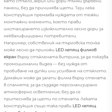
като стъкло, акрил или дори тънки дървени
панели, без да причинява щети. Тази лека
конструкция премахва нуждата от тежки
монтажни елементи, което прави
инсталирането изключително лесно дори за
неквалифицирани потребители.
Например, собственик на търговска точка
може лесно да приложи
LED лепящ филмов
екран
върху стъклената витрина, за да показва
промоционални видеа — без нужда от
пробиване на дупки или усилване на стъклото.
Домакин може да залепи филма върху стената
в спалнята, за да създаде персонализирано
атмосферно осветление, без да се
притеснява за щети по стената. Леката
конструкция също така прави
LED лепящ