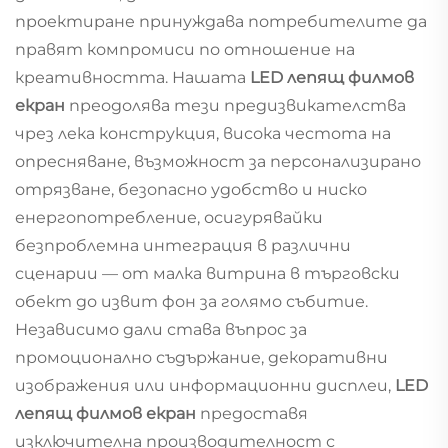
проектиране принуждава потребителите да
правят компромиси по отношение на
креативността. Нашата
LED лепящ филмов
екран
преодолява тези предизвикателства
чрез лека конструкция, висока честота на
опресняване, възможност за персонализирано
отрязване, безопасно удобство и ниско
енергопотребление, осигурявайки
безпроблемна интеграция в различни
сценарии — от малка витрина в търговски
обект до извит фон за голямо събитие.
Независимо дали става въпрос за
промоционално съдържание, декоративни
изображения или информационни дисплеи,
LED
лепящ филмов екран
предоставя
изключителна производителност с