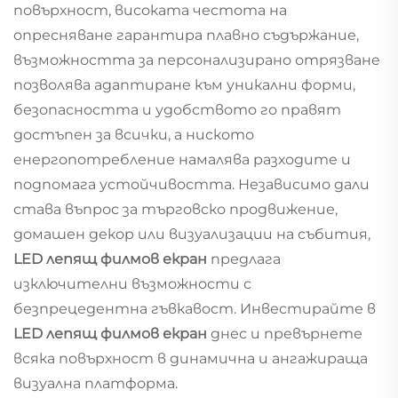
повърхност, високата честота на
опресняване гарантира плавно съдържание,
възможността за персонализирано отрязване
позволява адаптиране към уникални форми,
безопасността и удобството го правят
достъпен за всички, а ниското
енергопотребление намалява разходите и
подпомага устойчивостта. Независимо дали
става въпрос за търговско продвижение,
домашен декор или визуализации на събития,
LED лепящ филмов екран
предлага
изключителни възможности с
безпрецедентна гъвкавост. Инвестирайте в
LED лепящ филмов екран
днес и превърнете
всяка повърхност в динамична и ангажираща
визуална платформа.