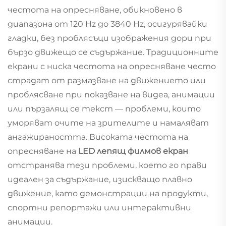
честота на опресняване, обикновено в
диапазона от 120 Hz до 3840 Hz, осигурявайки
гладки, без проблясъци изображения дори при
бързо движещо се съдържание. Традиционните
екрани с ниска честота на опресняване често
страдат от размазване на движението или
проблясване при показване на видеа, анимации
или пързалящ се текст — проблеми, които
уморяват очите на зрителите и намаляват
ангажираността. Високата честота на
опресняване на
LED лепящ филмов екран
отстранява тези проблеми, което го прави
идеален за съдържание, изискващо плавно
движение, като демонстрации на продукти,
спортни репортажи или интерактивни
анимации.