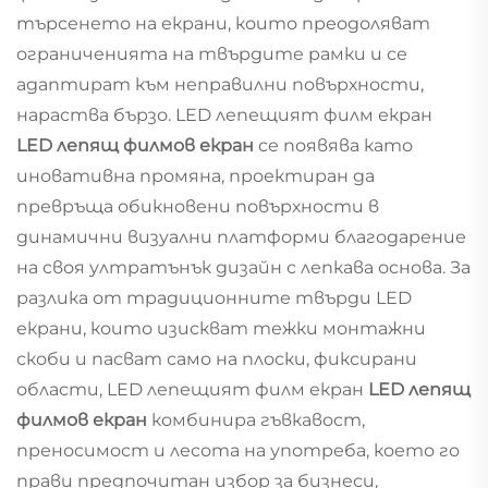
търсенето на екрани, които преодоляват
ограниченията на твърдите рамки и се
адаптират към неправилни повърхности,
нараства бързо. LED лепещият филм екран
LED лепящ филмов екран
се появява като
иновативна промяна, проектиран да
превръща обикновени повърхности в
динамични визуални платформи благодарение
на своя ултратънък дизайн с лепкава основа. За
разлика от традиционните твърди LED
екрани, които изискват тежки монтажни
скоби и пасват само на плоски, фиксирани
области, LED лепещият филм екран
LED лепящ
филмов екран
комбинира гъвкавост,
преносимост и лесота на употреба, което го
прави предпочитан избор за бизнеси,