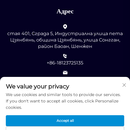
Адрес
стая 401, Сграда 5, Индустриална улица пета
Цзянбянь, община Цзянбянь, улица Сонгган,
район Баоан, Шенжен
+86-18123725135
[email protected]
We value your privacy
We use cookies and similar tools to provide our services.
If you don't want to accept all cookies, click Personalize
cookies.
© Всички права запазени 2025 от Шенжен RMG
Accept all
Оптоелектроникс КО., ООД -
Политика за