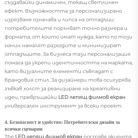
създавайки динамичен, текащ светлинен
ефект. Възможността за персонализирано
изрязване означава и липса на отпадъци:
потребителите поръчват точно размера и
формата, от които имат нужда, като по този
начин намалят разходите и минимизират
отпадъците. За бизнеса тази персонализация
помага да укрепи идентичността на марката,
като визуалните елементи съвпадат с
брандовия стил. За дизайнери това осигурява
гъвкав холст за реализиране на креативни
идеи, превръщайки
LED лепящ филмов екран
универсален инструмент за всеки проект.
4. Безопасност и удобство: Потребителски дизайн за
всички сценарии
The
LED лепящ филмов екран
поставя акцента