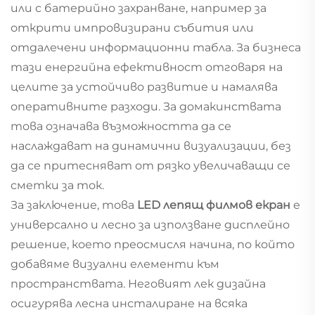
или с батерийно захранване, например за
открити импровизирани събития или
отдалечени информационни табла. За бизнеса
тази енергийна ефективност отговаря на
целите за устойчиво развитие и намалява
оперативните разходи. За домакинствата
това означава възможността да се
наслаждават на динамични визуализации, без
да се притесняват от рязко увеличаващи се
сметки за ток.
За заключение, това
LED лепящ филмов екран
е
универсално и лесно за използване дисплейно
решение, което преосмисля начина, по който
добавяме визуални елементи към
пространствата. Неговият лек дизайна
осигурява лесна инсталиране на всяка