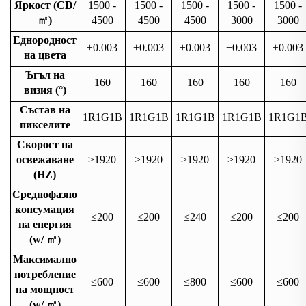
Яркост (CD/
1500 -
1500 -
1500 -
1500 -
1500 -
㎡
)
4500
4500
4500
3000
3000
Еднородност
±0.003
±0.003
±0.003
±0.003
±0.003
на цвета
Ъгъл на
160
160
160
160
160
визия (°)
Състав на
1R1G1B
1R1G1B
1R1G1B
1R1G1B
1R1G1
пикселите
Скорост на
освежаване
≥1920
≥1920
≥1920
≥1920
≥1920
(HZ)
Среднофазно
консумация
≤200
≤200
≤240
≤200
≤200
на енергия
(w/
㎡
)
Максимално
потребление
≤600
≤600
≤800
≤600
≤600
на мощност
(w/
㎡
)