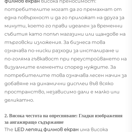
филмов екран
висока преносимост:
потребителите могат да го премахнат от
една повърхност и да го приложат на друга за
минути, което го прави идеален за временни
събития като попъп магазини или щандове на
търговски изложения. За бизнеса това
означава по-ниски разходи за инсталиране и
по-голяма гъвкавост при преустройването на
визуалните елементи според нуждите. За
потребителите това означава лесен начин за
добавяне на динамични дисплеи във всяко
пространство, независимо дали е малко или
деликатно.
2. Висока честота на опресняване: Гладки изображения
за ангажиращо съдържание
The
LED лепящ филмов екран
има висока