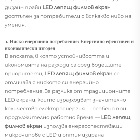
дизайн прави
LED лепящ филмов екран
достъпен за потребители с всякакво ниво на
умения.
5. Ниско енергийно потребление: Енергийно ефективен и
икономически изгоден
В епохата, в която устойчивостта и
икономията на разходи са сред водещите
приоритети,
LED лепящ филмов екран
се
отличава с ниското си енергийно
потребление. За разлика от традиционните
LED екрани, които изразходват значително
количество електроенергия — особено при
продължително работно време —
LED лепящ
филмов екран
използва енергоспестяващи
микрочипове с LED и оптимизирана