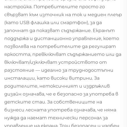
настройка. Потребителите просто го
свързват към източник на ток и медиен плеър
(като USB флашка или смартфон), за да
започнат да показват съдържание. Екранът
поддържа и дистанционно управление, което
позволява на потребителите да регулират
яркостта, превключват съдържанието или да
включват/изключват устройството от
разстояние — идеално за труднодостъпни
инсталации, като високи витрини. За
родителите, нетоксичният и издръжлив
дизайн означава, че е безопасно за употреба в
детските стаи. За собствениците на
бизнеси лесната употреба означава, че няма
нужда да наемат технически персонал за
управление на екрана. Този безопасен и удобен