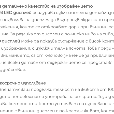
ко и детайленo качество на изображението
ав LED дисплей
осигурява изключителна детайлизи
позволява на дисплея да възпроизвежда фини пре
бражения, които се открояват дори при външни ос
на. За разлика от дисплеи с по-ниско ниво на сив
D дисплей
може да показва съдържание с висок кон
изображения, с изключителна яснота. Това предим
вниманието, са от ключово значение за привличан
 че всеки детайл от съдържанието се представя 
въздействие.
лгосрочно използване
 впечатляващ продължителност на живота от 1000
дини непрекъснато употреба на открито. Този дъ
ливи компоненти, които устояват на износване и
нение с външни дисплеи с по-кратък живот, коит