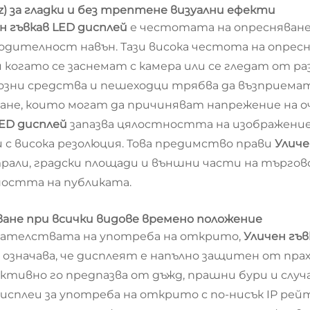
) за гладки и без трептене визуални ефекти
н гъвкав LED дисплей
е честотата на опресняване 
одителност навън. Тази висока честота на опресн
 когато се заснемат с камера или се гледат от р
зни средства и пешеходци трябва да възприемат
ване, които могат да причиняват напрежение на 
LED дисплей
запазва цялостността на изображение
 с висока резолюция. Това предимство прави
Уличе
рали, градски площади и външни части на търгов
ността на публиката.
зване при всички видове времено положение
кателствата на употреба на открито,
Уличен гъв
 означава, че дисплеят е напълно защитен от прах 
ктивно го предпазва от дъжд, прашни бури и случа
дисплеи за употреба на открито с по-нисък IP ре