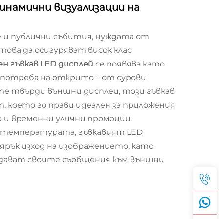
динамични визуализации на
 и публични събития, нуждата от
ова да осигуряват висок клас
ен гъвкав LED дисплей
се появява като
употреба на открито – от сурови
те твърди външни дисплеи, този гъвкав
, което го прави идеален за приложения
е и временни улични промоции.
на температурата, гъвкавият LED
ярък изход на изображението, като
едават своите съобщения към външни