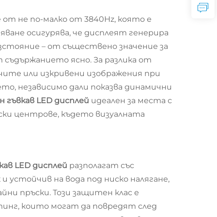
от не по-малко от 3840Hz, която е
яване осигурява, че дисплеят генерира
азстояние – от съществено значение за
 съдържанието ясно. За разлика от
очите или изкривени изображения при
то, независимо дали показва динамични
н гъвкав LED дисплей
идеален за места с
ски центрове, където визуалната
кав LED дисплей
разполагат със
и устойчив на вода под ниско налягане,
йни пръски. Този защитен клас е
йтинг, които могат да повредят след