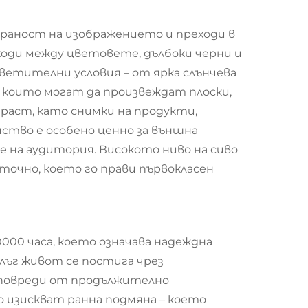
раност на изображението и преходи в
ходи между цветовете, дълбоки черни и
ветителни условия – от ярка слънчева
о, които могат да произвеждат плоски,
траст, като снимки на продукти,
ство е особено ценно за външна
е на аудитория. Високото ниво на сиво
точно, което го прави първокласен
00 часа, което означава надеждна
лъг живот се постига чрез
 повреди от продължително
о изискват ранна подмяна – което