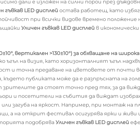
исимо дали е изложен на силни порои през дъждовн
н гъвкав LED дисплей
остава работещ, като избя
ойчивост при всички видове времено положение не
ръщайки
Уличен гъвкав LED дисплей
в икономически
0±10°, вертикален >130±10°) за обхващане на широка
о ъгъл на визия, като хоризонталният ъгъл надхв
имост и точна предаване на цветовете от почти в
 където публиката може да е разпръсната на голе
т зрителите да стоят точно пред тях, за да ви
фьори и посетители на събития да виждат изобра
 или загуба на яркост. Например, при монтаж на 
ци, а на открит фестивал осигурява ярки и живи 
иторията подобрява
Уличен гъвкав LED дисплей
ефе