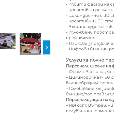
- Извити фасади на с
- Креативни реклам
- Цилиндрични и 3D 
- Креативни LED стен
- Външни художеств
- Изложбени простра
преживяване
– Паркове за развлеч
– Цифрови външни ре
Услуги за пълно пе
Персонализиране на
– Форма: Всеки разме
– Цилиндрична (> 60 с
вълнообразна/сферич
– Сглобяване: безшев
външно/под прав ъгъл,
Персонализация на 
– Яркост: Вътрешни 
полувъншни помещени