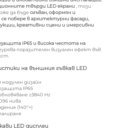
иционните твърди LED екрани
, този
може да бъде
огъван, оформян и
а се побере в архитектурни фасади,
укции, креативни сцени и имерсивни
озащита IP65 и висока честота на
игурява поразителен визуален ефект във
кст.
истики на външния гъвкав LED
ED модулен дизайн
озащита IP65
обновяване ≥3840 Hz
4096 нива
дение (140°+)
сталиране
кави LED дисплеи