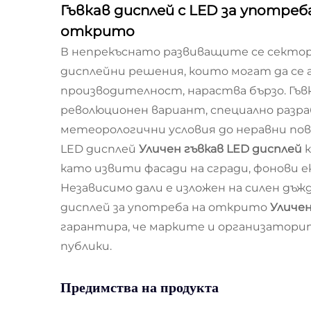
Гъвкав дисплей с LED за употре
открито
В непрекъснато развиващите се сектор
дисплейни решения, които могат да се 
производителност, нараства бързо. Гъ
революционен вариант, специално разр
метеорологични условия до неравни по
LED дисплей
Уличен гъвкав LED дисплей
като извити фасади на сгради, фонови 
Независимо дали е изложен на силен дъ
дисплей за употреба на открито
Уличен
гарантира, че марките и организатори
публики.
Предимства на продукта