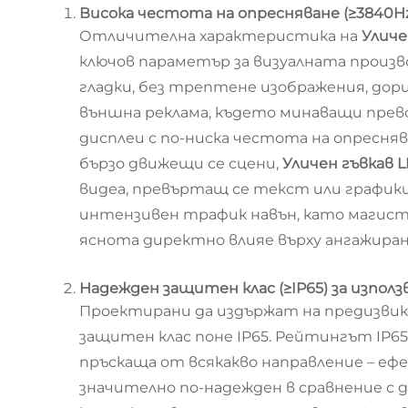
Висока честота на опресняване (≥3840Hz
Отличителна характеристика на
Уличе
ключов параметър за визуалната произв
гладки, без трептене изображения, дори
външна реклама, където минаващи прево
дисплеи с по-ниска честота на опресня
бързо движещи се сцени,
Уличен гъвкав 
видеа, превъртащ се текст или графики
интензивен трафик навън, като магист
яснота директно влияе върху ангажира
Надежден защитен клас (≥IP65) за изпол
Проектирани да издържат на предизви
защитен клас поне IP65. Рейтингът IP65
пръскаща от всякакво направление – ефе
значително по-надежден в сравнение с 