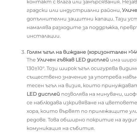
контакт с влага или замърсявания. Незав
градски или индустриални райони,
Уличе
допълнителни защитни капаци. Тази уст
намалява разходите за поддръжка, прев
инсталации.
Голям ъгъл на виждане (хоризонтален >14
The
Уличен гъвкав LED дисплей
има широк
130±10°. Този широк ъгъл осигурява вид
съществено значение за употреба навън,
тесен ъгъл на визия, които принуждава
LED дисплей
позволява на минувачи, шо
се наблюдава изкривяване на цветовете
хора, които вървят по прилежащите ули
редове. Това обширно покритие на ауд
комуникация на събития.