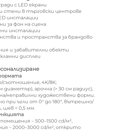
гради с LED екрани
ни стени в търговски центрове
LED инсталации
и за фон на сцена
ени инсталации
нства и пространства за брандово
ения и забавителни обекти
кламни дисплеи
рсонализиране
 формата
р/съотношение, 4K/8K;
м диаметър), арочна (> 30 см радиус),
на/неправилни художествени форми.
но при ъгли от 0° до 180°, вътрешно/
 шев < 0,5 мм.
функцията
помещения – 500–1500 cd/м²,
я – 2000–3000 cd/м², открито