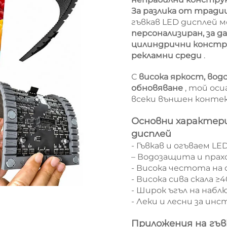
За разлика от трад
гъвкав LED дисплей 
персонализиран, за д
цилиндрични констр
рекламни среди
.
С
висока яркост, вод
обновяване
, той ос
всеки външен конте
Основни характер
дисплей
- Гъвкав и огъваем L
– Водозащита и прах
- Висока честота на 
- Висока сива скала ≥
- Широк ъгъл на наблю
- Леки и лесни за ин
Приложения на гъв