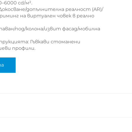
–6000 cd/м².
окосване/допълнителна реалност (AR)/
риминг на виртуален човек в реално
таван/под/колона/извит фасад/мобилна
трукцията: Гъвкави стоманени
иеви профили.
та