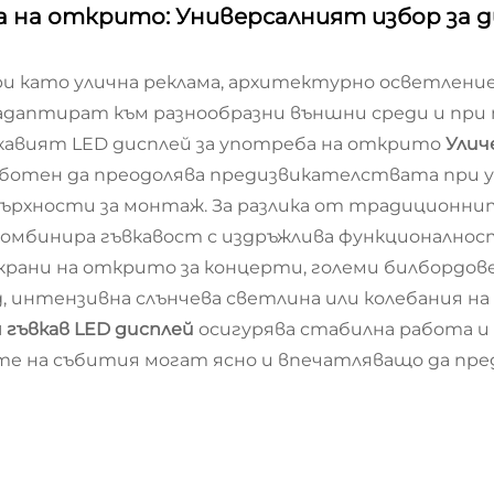
ба на открито: Универсалният избор за 
и като улична реклама, архитектурно осветление
адаптират към разнообразни външни среди и при т
вкавият LED дисплей за употреба на открито
Улич
аботен да преодолява предизвикателствата при 
върхности за монтаж. За разлика от традиционни
комбинира гъвкавост с издръжлива функционалност
екрани на открито за концерти, големи билбордов
жд, интензивна слънчева светлина или колебания 
 гъвкав LED дисплей
осигурява стабилна работа и 
те на събития могат ясно и впечатляващо да пр