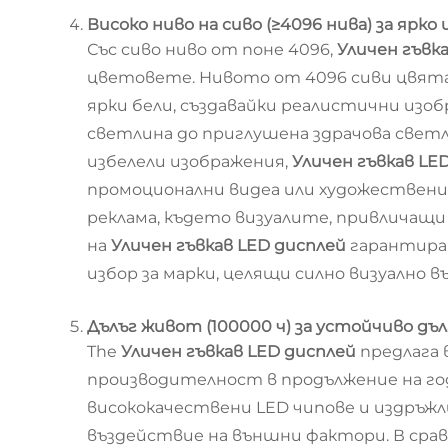
Високо ниво на сиво (≥4096 нива) за яр
Със сиво ниво от поне 4096,
Уличен гъвк
цветовете. Нивото от 4096 сиви цвята 
ярки бели, създавайки реалистични изо
светлина до приглушена здрачова светли
избелели изображения,
Уличен гъвкав LE
промоционални видеа или художествени 
реклама, където визуалите, привличащи 
на
Уличен гъвкав LED дисплей
гарантира,
избор за марки, целящи силно визуално 
Дълъг живот (100000 ч) за устойчиво дъ
The
Уличен гъвкав LED дисплей
предлага
производителност в продължение на го
висококачествени LED чипове и издръж
въздействие на външни фактори. В срав