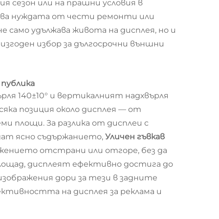
ия сезон или на прашни условия в
гва нуждата от чести ремонти или
 само удължава живота на дисплея, но и
 изгоден избор за дългосрочни външни
 публика
ърля 140±10° и вертикалният надхвърля
сяка позиция около дисплея — от
ми площи. За разлика от дисплеи с
ждат ясно съдържанието,
Уличен гъвкав
жението отстрани или отгоре, без да
площад, дисплеят ефективно достига до
изображения дори за тези в задните
ктивността на дисплея за реклама и