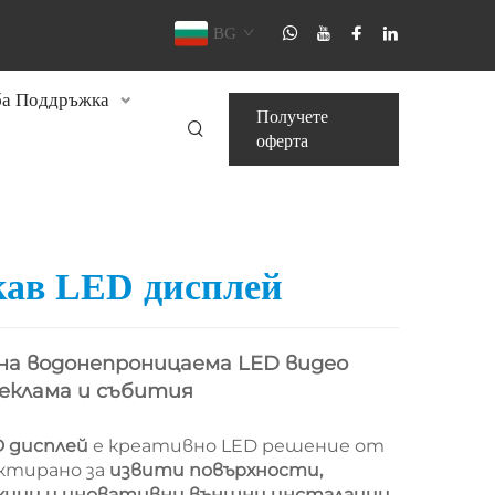
BG
а Поддръжка
Получете
оферта
кав LED дисплей
на водонепроницаема LED видео
еклама и събития
D дисплей
е креативно LED решение от
ектирано за
извити повърхности,
кции и иновативни външни инсталации.