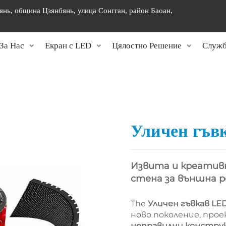
янь, община Цзянбянь, улица Сонгган, район Баоан,
]
За Нас
Екран с LED
Цялостно Решение
Служб
Уличен гъв
Извита и креатив
стена за външна р
The
Уличен гъвкав LE
ново поколение, про
неправилни констру