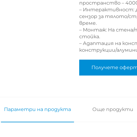
пространство – 4000
– Интерактивност: Д
сензор за тялото/ст
време.
– Монтаж: На стена/
стойка.
– Адаптация на конс
конструкции/алумин
Получете офер
Параметри на продукта
Още продукти