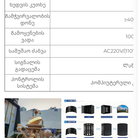
Ხედვის კუთხე
1
Გამჭვირვალობის
≥409
დონე
Გამოყენების
1000
ვადა
Სამუშაო ძაბვა
AC220V/(110V)
Სიგნალის
Ლან 
გადაცემა
Კონტროლის
Კომპიუტერული კ
სისტემა