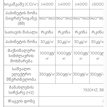
Სიკაშკაშე (CD/㎡)
≥4000
≥4000
≥4000
≥5000
Კაბინეტის ზომა
(სიგრძე*სიგანე)
960*960
960*960
960*960
960*960
(მმ)
Სათავის მასალა
Რკინა
Რკინა
Რკინა
Რკინა
Კაბინეტის წონა
30კგ/㎡
30კგ/㎡
30კგ/㎡
30კგ/㎡
Მაქსიმალური
1000ვტ/
1000ვტ/
1000ვტ/
1000ვტ/
სიმძლავრის
㎡
㎡
㎡
㎡
მოხმარება
Საშუალო
ელექტრო
350ვტ/㎡
350ვტ/㎡
350ვტ/㎡
350ვტ/㎡
მწვრთნელობა
Განახლების
1920HZ, 384
სიჩქარე (HZ)
Დაცვის დონე
≥I