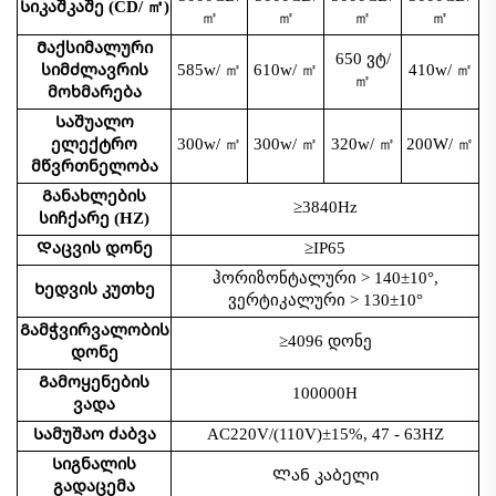
Სიკაშკაშე (CD/
㎡
)
㎡
㎡
㎡
㎡
Მაქსიმალური
650 ვტ/
სიმძლავრის
585w/
㎡
610w/
㎡
410w/
㎡
㎡
მოხმარება
Საშუალო
ელექტრო
300w/
㎡
300w/
㎡
320w/
㎡
200W/
㎡
მწვრთნელობა
Განახლების
≥3840Hz
სიჩქარე (HZ)
Დაცვის დონე
≥IP65
ჰორიზონტალური
> 140±10°,
Ხედვის კუთხე
ვერტიკალური > 130±10°
Გამჭვირვალობის
≥4096 დონე
დონე
Გამოყენების
100000H
ვადა
Სამუშაო ძაბვა
AC220V/(110V)±15%, 47 - 63HZ
Სიგნალის
Ლან კაბელი
გადაცემა