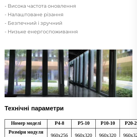
- Висока частота оновлення
- Налаштоване різання
- Безпечний і зручний
- Низьке енергоспоживання
Технічні параметри
Номер моделі
P4-8
P5-10
P10-10
P20-2
Розміри модуля
960x256
960x320
960x320
960x3