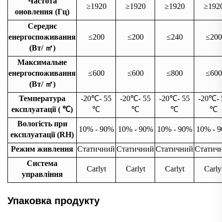
Частота
≥1920
≥1920
≥1920
≥192
оновлення (Гц)
Середнє
енергоспоживання
≤200
≤200
≤240
≤200
(Вт/
㎡
)
Максимальне
енергоспоживання
≤600
≤600
≤800
≤600
(Вт/
㎡
)
Температура
-20
℃
- 55
-20
℃
- 55
-20
℃
- 55
-20
℃
-
експлуатації (
℃
)
℃
℃
℃
℃
Вологість при
10% - 90%
10% - 90%
10% - 90%
10% - 
експлуатації (RH)
Режим живлення
Статичний
Статичний
Статичний
Статич
Система
Carlyt
Carlyt
Carlyt
Carly
управління
Упаковка продукту