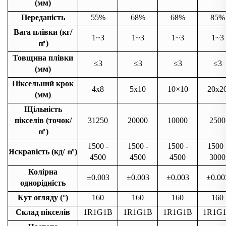
(мм)
Переданість
55%
68%
68%
85%
Вага плівки (кг/
1~3
1~3
1~3
1~3
㎡
)
Товщина плівки
≤3
≤3
≤3
≤3
(мм)
Піксельний крок
4x8
5x10
10×10
20x2
(мм)
Щільність
пікселів (точок/
31250
20000
10000
2500
㎡
)
1500 -
1500 -
1500 -
1500 
Яскравість (кд/
㎡
)
4500
4500
4500
3000
Колірна
±0.003
±0.003
±0.003
±0.00
однорідність
Кут огляду (°)
160
160
160
160
Склад пікселів
1R1G1B
1R1G1B
1R1G1B
1R1G