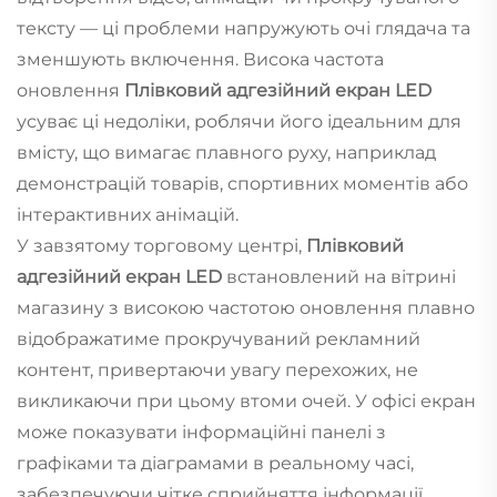
тексту — ці проблеми напружують очі глядача та
зменшують включення. Висока частота
оновлення
Плівковий адгезійний екран LED
усуває ці недоліки, роблячи його ідеальним для
вмісту, що вимагає плавного руху, наприклад
демонстрацій товарів, спортивних моментів або
інтерактивних анімацій.
У завзятому торговому центрі,
Плівковий
адгезійний екран LED
встановлений на вітрині
магазину з високою частотою оновлення плавно
відображатиме прокручуваний рекламний
контент, привертаючи увагу перехожих, не
викликаючи при цьому втоми очей. У офісі екран
може показувати інформаційні панелі з
графіками та діаграмами в реальному часі,
забезпечуючи чітке сприйняття інформації