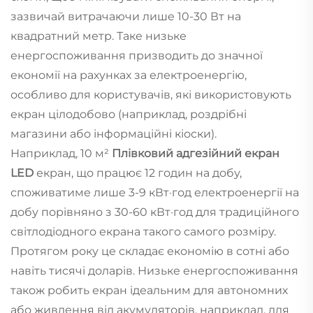
зазвичай витрачаючи лише 10-30 Вт на
квадратний метр. Таке низьке
енергоспоживання призводить до значної
економії на рахунках за електроенергію,
особливо для користувачів, які використовують
екран цілодобово (наприклад, роздрібні
магазини або інформаційні кіоски).
Наприклад, 10 м²
Плівковий адгезійний екран
LED
екран, що працює 12 годин на добу,
споживатиме лише 3-9 кВт·год електроенергії на
добу порівняно з 30-60 кВт·год для традиційного
світлодіодного екрана такого самого розміру.
Протягом року це складає економію в сотні або
навіть тисячі доларів. Низьке енергоспоживання
також робить екран ідеальним для автономних
або живлення від акумуляторів, наприклад, для