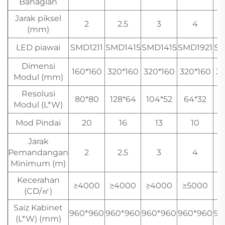
Bahagian
Jarak piksel
2
2.5
3
4
(mm)
LED piawai
SMD1211
SMD1415
SMD1415
SMD1921
SM
Dimensi
160*160
320*160
320*160
320*160
32
Modul (mm)
Resolusi
80*80
128*64
104*52
64*32
6
Modul (L*W)
Mod Pindai
20
16
13
10
Jarak
Pemandangan
2
2.5
3
4
Minimum (m)
Kecerahan
≥4000
≥4000
≥4000
≥5000
≥
(CD/㎡)
Saiz Kabinet
960*960
960*960
960*960
960*960
96
(L*W) (mm)