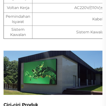
Voltan Kerja
AC220V/(110V)±15
Pemindahan
Kabel 
Isyarat
Sistem
Sistem Kawala
Kawalan
Ciri-ciri Produk