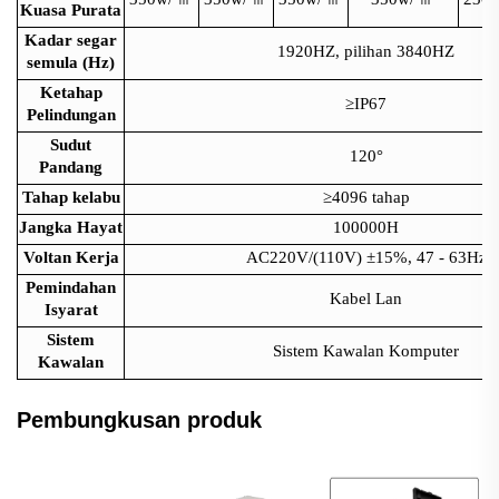
Kuasa Purata
Kadar segar
1920HZ, pilihan 3840HZ
semula (Hz)
Ketahap
≥IP67
Pelindungan
Sudut
120°
Pandang
Tahap kelabu
≥4096 tahap
Jangka Hayat
100000H
Voltan Kerja
AC220V/(110V) ±15%, 47 - 63Hz
Pemindahan
Kabel Lan
Isyarat
Sistem
Sistem Kawalan Komputer
Kawalan
Pembungkusan produk