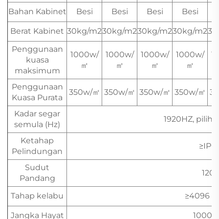
Bahan Kabinet
Besi
Besi
Besi
Besi
Berat Kabinet
30kg/m2
30kg/m2
30kg/m2
30kg/m2
30
Penggunaan
1000w/
1000w/
1000w/
1000w/
1
kuasa
㎡
㎡
㎡
㎡
maksimum
Penggunaan
350w/㎡
350w/㎡
350w/㎡
350w/㎡
3
Kuasa Purata
Kadar segar
1920HZ, pilih
semula (Hz)
Ketahap
≥IP6
Pelindungan
Sudut
120°
Pandang
Tahap kelabu
≥4096 t
Jangka Hayat
100000