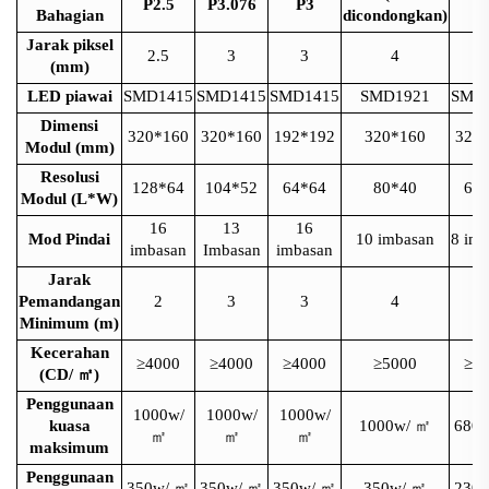
P2.5
P3.076
P3
P
Bahagian
dicondongkan)
Jarak piksel
2.5
3
3
4
(mm)
LED piawai
SMD1415
SMD1415
SMD1415
SMD1921
SMD
Dimensi
320*160
320*160
192*192
320*160
320
Modul (mm)
Resolusi
128*64
104*52
64*64
80*40
64
Modul (L*W)
16
13
16
Mod Pindai
10 imbasan
8 im
imbasan
Imbasan
imbasan
Jarak
Pemandangan
2
3
3
4
Minimum (m)
Kecerahan
≥4000
≥4000
≥4000
≥5000
≥5
(CD/
㎡
)
Penggunaan
1000w/
1000w/
1000w/
kuasa
1000w/
㎡
680
㎡
㎡
㎡
maksimum
Penggunaan
350w/
㎡
350w/
㎡
350w/
㎡
350w/
㎡
230