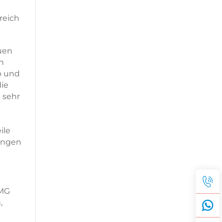
reich
uen
n
b und
die
 sehr
ile
ungen
RMG
,