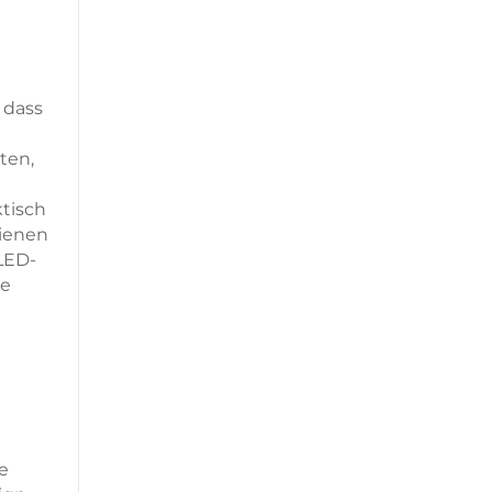
 dass
ten,
ktisch
dienen
 LED-
ie
e