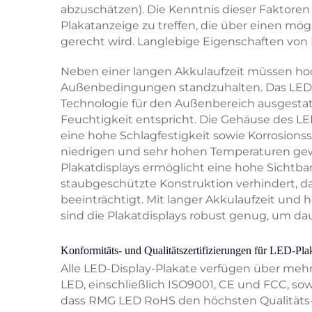
abzuschätzen). Die Kenntnis dieser Faktoren 
Plakatanzeige zu treffen, die über einen m
gerecht wird. Langlebige Eigenschaften von
Neben einer langen Akkulaufzeit müssen ho
Außenbedingungen standzuhalten. Das LED-P
Technologie für den Außenbereich ausgestat
Feuchtigkeit entspricht. Die Gehäuse des LE
eine hohe Schlagfestigkeit sowie Korrosionss
niedrigen und sehr hohen Temperaturen gewä
Plakatdisplays ermöglicht eine hohe Sichtbar
staubgeschützte Konstruktion verhindert, d
beeinträchtigt. Mit langer Akkulaufzeit u
sind die Plakatdisplays robust genug, um da
Konformitäts- und Qualitätszertifizierungen für LED-Pla
Alle LED-Display-Plakate verfügen über mehr
LED, einschließlich ISO9001, CE und FCC, sowi
dass RMG LED RoHS den höchsten Qualitäts- 