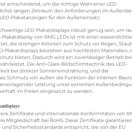
ist entscheidend, um die richtige Wahl einer LED-
öglichst langen Zeitraum den Anforderungen im Außenbe
 LED-Plakatanzeigen für den Außeneinsatz
chwertige LED-Plakatdisplays robust genug sein, um ra
lakatdisplay von RMG LEDs ist mit einer wasserdichte
tet, die strengen Kriterien zum Schutz vor Regen, Stau
D-Plakatdisplays bestehen aus hochfesten Materialien, 
chutz bieten. Dadurch wird ein zuverlässiger Betrieb bei
hrleistet. Die Anti-Glare-Bildschirmtechnik des LED-
keit bei direkter Sonneneinstrahlung, und die
ass Schmutz von außen die Funktion der internen Baute
nd hervorragender Leistung unter extremen Außenbeding
uerhaft im Freien eingesetzt zu werden.
katdisplays
ere Zertifikate und internationale Konformitäten von 
e Mitgliedschaft bei RoHS. Diese Zertifikate garantieren
und Sicherheitsstandards entspricht, die von der EU