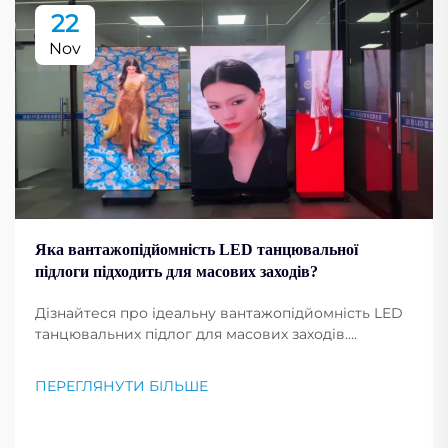
22
Nov
Яка вантажопідйомність LED танцювальної
підлоги підходить для масових заходів?
Дізнайтеся про ідеальну вантажопідйомність LED
танцювальних підлог для масових заходів.
Забезпечте безпеку, довговічність і високу
продуктивність у умовах інтенсивного
ПЕРЕГЛЯНУТИ БІЛЬШЕ
використання. Отримайте рекомендації
експертів.