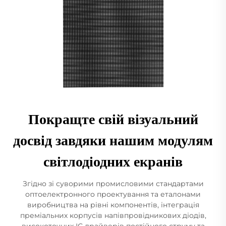
Покращте свій візуальний
досвід завдяки нашим модулям
світлодіодних екранів
Згідно зі суворими промисловими стандартами
оптоелектронного проектування та еталонами
виробництва на рівні компонентів, інтеграція
преміальних корпусів напівпровідникових діодів,
високоточних ІС драйверів постійного струму та