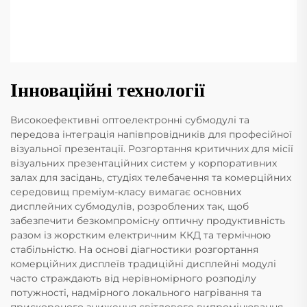
Інноваційні технології
Високоефективні оптоелектронні субмодулі та
передова інтеграція напівпровідників для професійної
візуальної презентації. Розгортання критичних для місії
візуальних презентаційних систем у корпоративних
залах для засідань, студіях телебачення та комерційних
середовищ преміум-класу вимагає основних
дисплейних субмодулів, розроблених так, щоб
забезпечити безкомпромісну оптичну продуктивність
разом із жорстким електричним ККД та термічною
стабільністю. На основі діагностики розгортання
комерційних дисплеїв традиційні дисплейні модулі
часто страждають від нерівномірного розподілу
потужності, надмірного локального нагрівання та
прискореного зниження світлового випромінювання,