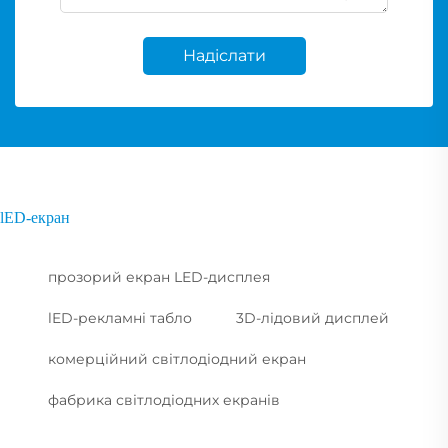
Надіслати
lED-екран
прозорий екран LED-дисплея
lED-рекламні табло
3D-лідовий дисплей
комерційний світлодіодний екран
фабрика світлодіодних екранів