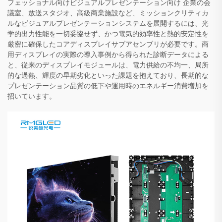
フェッショナル向けビジュアルプレゼンテーション向け 企業の会
議室、放送スタジオ、高級商業施設など、ミッションクリティカ
ルなビジュアルプレゼンテーションシステムを展開するには、光
学的出力性能を一切妥協せず、かつ電気的効率性と熱的安定性を
厳密に確保したコアディスプレイサブアセンブリが必要です。商
用ディスプレイの実際の導入事例から得られた診断データによる
と、従来のディスプレイモジュールは、電力供給の不均一、局所
的な過熱、輝度の早期劣化といった課題を抱えており、長期的な
プレゼンテーション品質の低下や運用時のエネルギー消費増加を
招いています。