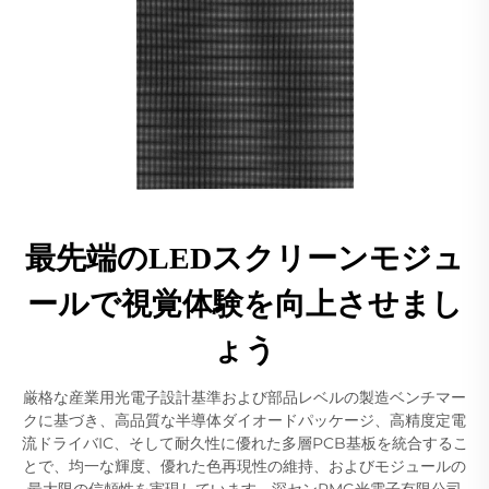
最先端のLEDスクリーンモジュ
ールで視覚体験を向上させまし
ょう
厳格な産業用光電子設計基準および部品レベルの製造ベンチマー
クに基づき、高品質な半導体ダイオードパッケージ、高精度定電
流ドライバIC、そして耐久性に優れた多層PCB基板を統合するこ
とで、均一な輝度、優れた色再現性の維持、およびモジュールの
最大限の信頼性を実現しています。深センRMG光電子有限公司