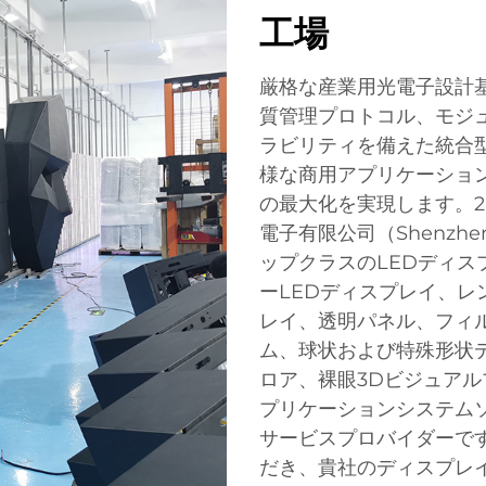
工場
厳格な産業用光電子設計
質管理プロトコル、モジ
ラビリティを備えた統合
様な商用アプリケーショ
の最大化を実現します。20
電子有限公司（Shenzhen RM
ップクラスのLEDディ
ーLEDディスプレイ、レ
レイ、透明パネル、フィ
ム、球状および特殊形状
ロア、裸眼3Dビジュアル
プリケーションシステム
サービスプロバイダーで
だき、貴社のディスプレ