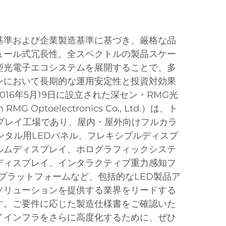
基準および企業製造基準に基づき、厳格な品
ュール式冗長性、全スペクトルの製品スケー
型光電子エコシステムを展開することで、多
ンにおいて長期的な運用安定性と投資対効果
16年5月19日に設立された深セン・RMG光
G Optoelectronics Co., Ltd.）は、ト
スプレイ工場であり、屋内・屋外向けフルカラ
ンタル用LEDパネル、フレキシブルディスプ
ルムディスプレイ、ホログラフィックシステ
ディスプレイ、インタラクティブ重力感知フ
プラットフォームなど、包括的なLED製品ア
ソリューションを提供する業界をリードする
す。ご要件に応じた製造仕様書をご確認いた
イインフラをさらに高度化するために、ぜひ