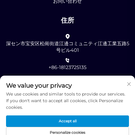
お問い合わせ
住所
深セン市宝安区松崗街道江邊コミュニティ江邊工業五路5
号ビル401
+86-18123725135
[email protected]
We value your privacy
We use cookies and similar tools to provide our services.
If you don't want to accept all cookies, click Personalize
cookies.
Accept all
著作権 © 2025 深センRMGオプトエレクトロニクス有限公司
-
プライバシーポリシー
Personalize cookies