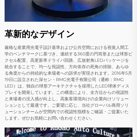
革新的なデザイン
厳格な産業用光電子設計基準および公共空間における視覚人間工
学のベンチマークに基づき、連続する360度の円筒形または球形ピ
クセル配置、高更新率ドライバ回路、広放射角LEDパッケージを
統合することで、均一な視認性、方向依存の死角の排除、あらゆ
る角度からの持続的な来場者への訴求が実現されます。2016年5月
19日に設立された深セン・RMG光電子有限公司（通称：RMG
LED）は、独自の球形アーキテクチャを採用したLED球体ディス
プレイを開発しています。この構造により、全方位からの視認性
と来場者の没入感が向上し、高集客環境向けの企業向けソリュー
ションとして最適です。ご要望に応じ、当社グローバル商用ソリ
ューションチームが空間内での視認性指標をご確認・ご提案いた
します。ぜひお気軽にお問い合わせください。