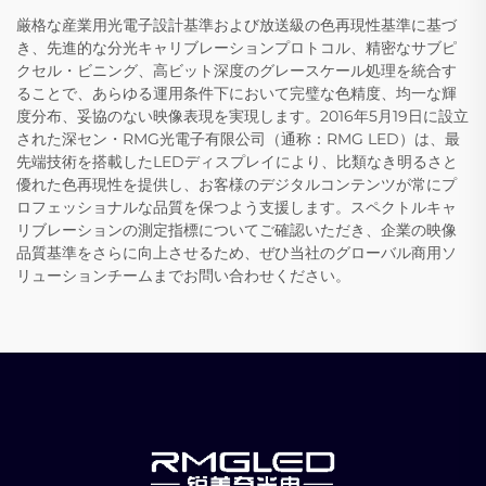
厳格な産業用光電子設計基準および放送級の色再現性基準に基づ
き、先進的な分光キャリブレーションプロトコル、精密なサブピ
クセル・ビニング、高ビット深度のグレースケール処理を統合す
ることで、あらゆる運用条件下において完璧な色精度、均一な輝
度分布、妥協のない映像表現を実現します。2016年5月19日に設立
された深セン・RMG光電子有限公司（通称：RMG LED）は、最
先端技術を搭載したLEDディスプレイにより、比類なき明るさと
優れた色再現性を提供し、お客様のデジタルコンテンツが常にプ
ロフェッショナルな品質を保つよう支援します。スペクトルキャ
リブレーションの測定指標についてご確認いただき、企業の映像
品質基準をさらに向上させるため、ぜひ当社のグローバル商用ソ
リューションチームまでお問い合わせください。