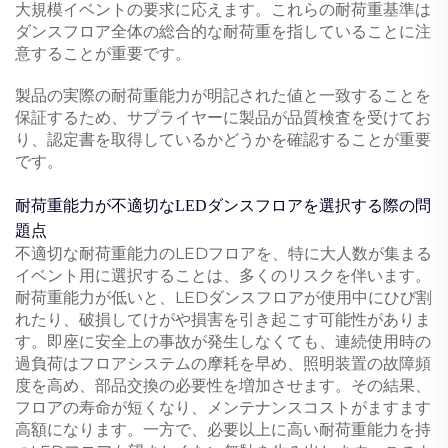
大規模イベントの要求に応えます。これらの耐荷重基準は
ダンスフロア全体の総合的な耐荷重を指していることに注
意することが重要です。
製品の実際の耐荷重能力が明記された値と一致することを
保証するため、サプライヤーに製品が品質検査を受けてお
り、認定書を取得しているかどうかを確認することが重要
です。
耐荷重能力が不適切なLEDダンスフロアを選択する際の問
題点
不適切な耐荷重能力のLEDフロアを、特に大人数が集まる
イベント用に選択することは、多くのリスクを伴います。
耐荷重能力が低いと、LEDダンスフロアが使用中にひび割
れたり、破損してけがや損害を引き起こす可能性がありま
す。即座に安全上の事故が発生しなくても、連続使用時の
過負荷はフロアシステムの摩耗を早め、照明装置の故障頻
度を高め、部品交換の必要性を増加させます。その結果、
フロアの寿命が短くなり、メンテナンスコストがますます
高額になります。一方で、必要以上に高い耐荷重能力を持