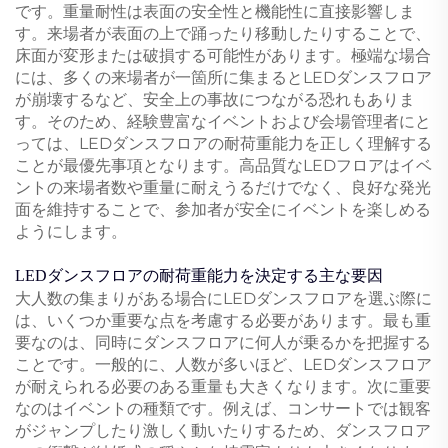
です。重量耐性は表面の安全性と機能性に直接影響しま
す。来場者が表面の上で踊ったり移動したりすることで、
床面が変形または破損する可能性があります。極端な場合
には、多くの来場者が一箇所に集まるとLEDダンスフロア
が崩壊するなど、安全上の事故につながる恐れもありま
す。そのため、経験豊富なイベントおよび会場管理者にと
っては、LEDダンスフロアの耐荷重能力を正しく理解する
ことが最優先事項となります。高品質なLEDフロアはイベ
ントの来場者数や重量に耐えうるだけでなく、良好な発光
面を維持することで、参加者が安全にイベントを楽しめる
ようにします。
LEDダンスフロアの耐荷重能力を決定する主な要因
大人数の集まりがある場合にLEDダンスフロアを選ぶ際に
は、いくつか重要な点を考慮する必要があります。最も重
要なのは、同時にダンスフロアに何人が乗るかを把握する
ことです。一般的に、人数が多いほど、LEDダンスフロア
が耐えられる必要のある重量も大きくなります。次に重要
なのはイベントの種類です。例えば、コンサートでは観客
がジャンプしたり激しく動いたりするため、ダンスフロア