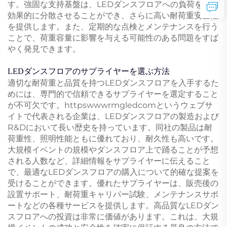
す。強固な支持基盤は、LEDダンスフロアへの負荷をより
効果的に分散させることができ、さらに高い耐荷重安全性
を提供します。また、定期的な点検とメンテナンスを行う
ことで、荷重容量に影響を与える可能性のある問題をすば
やく発見できます。
LEDダンスフロアのサプライヤーを選ぶ方法
適切な耐荷重と品質を持つLEDダンスフロアを入手するた
めには、専門的で信頼できるサプライヤーを選定すること
が不可欠です。httpswwwrmgledcomというウェブサ
イトで代表される企業は、LEDダンスフロアの製造および
R&Dにおいて長い歴史を持っています。同社の製品は耐
荷重性、照明性能ともに優れており、耐久性も高いです。
大規模イベントの規模やダンスフロア上で踊ることが予想
される人数など、詳細情報をサプライヤーに伝えること
で、最適なLEDダンスフロアの購入について的確な提案を
受けることができます。優れたサプライヤーは、販売後の
設置サポート、耐荷重キャリパー試験、メンテナンスサポ
ートなどの各種サービスを提供します。高品質なLEDダン
スフロアへの投資は非常に価値があります。これは、大規