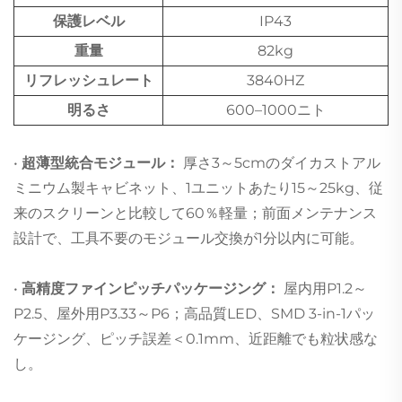
保護レベル
IP43
重量
82kg
リフレッシュレート
3840HZ
明るさ
600–1000ニト
•
超薄型統合モジュール：
厚さ3～5cmのダイカストアル
ミニウム製キャビネット、1ユニットあたり15～25kg、従
来のスクリーンと比較して60％軽量；前面メンテナンス
設計で、工具不要のモジュール交換が1分以内に可能。
•
高精度ファインピッチパッケージング：
屋内用P1.2～
P2.5、屋外用P3.33～P6；高品質LED、SMD 3-in-1パッ
ケージング、ピッチ誤差＜0.1mm、近距離でも粒状感な
し。