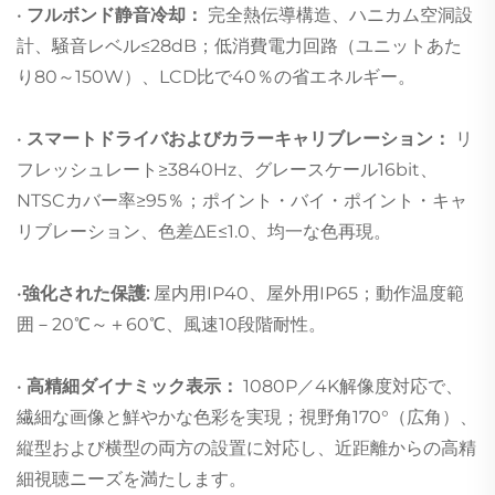
•
フルボンド静音冷却：
完全熱伝導構造、ハニカム空洞設
計、騒音レベル≤28dB；低消費電力回路（ユニットあた
り80～150W）、LCD比で40％の省エネルギー。
•
スマートドライバおよびカラーキャリブレーション：
リ
フレッシュレート≥3840Hz、グレースケール16bit、
NTSCカバー率≥95％；ポイント・バイ・ポイント・キャ
リブレーション、色差ΔE≤1.0、均一な色再現。
•
強化された保護:
屋内用IP40、屋外用IP65；動作温度範
囲－20℃～＋60℃、風速10段階耐性。
•
高精細ダイナミック表示：
1080P／4K解像度対応で、
繊細な画像と鮮やかな色彩を実現；視野角170°（広角）、
縦型および横型の両方の設置に対応し、近距離からの高精
細視聴ニーズを満たします。