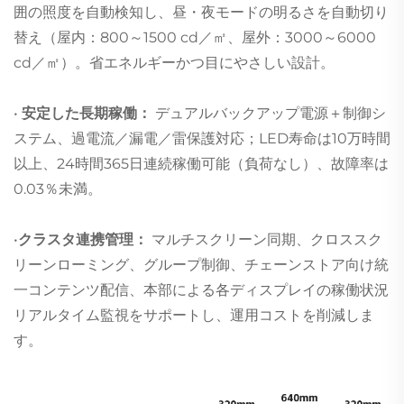
囲の照度を自動検知し、昼・夜モードの明るさを自動切り
替え（屋内：800～1500 cd／㎡、屋外：3000～6000
cd／㎡）。省エネルギーかつ目にやさしい設計。
•
安定した長期稼働：
デュアルバックアップ電源＋制御シ
ステム、過電流／漏電／雷保護対応；LED寿命は10万時間
以上、24時間365日連続稼働可能（負荷なし）、故障率は
0.03％未満。
•
クラスタ連携管理：
マルチスクリーン同期、クロススク
リーンローミング、グループ制御、チェーンストア向け統
一コンテンツ配信、本部による各ディスプレイの稼働状況
リアルタイム監視をサポートし、運用コストを削減しま
す。