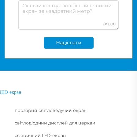
0/1000
Надіслати
lED-екран
прозорий світловедучий екран
світлодіодний дисплей для церкви
сферичний LED-екран