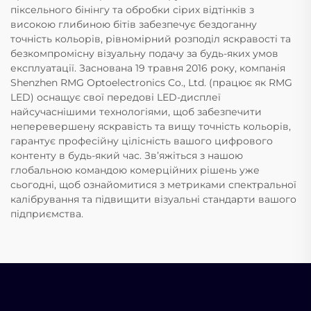
піксельного бінінгу та обробки сірих відтінків з
високою глибиною бітів забезпечує бездоганну
точність кольорів, рівномірний розподіл яскравості та
безкомпромісну візуальну подачу за будь-яких умов
експлуатації. Заснована 19 травня 2016 року, компанія
Shenzhen RMG Optoelectronics Co., Ltd. (працює як RMG
LED) оснащує свої передові LED-дисплеї
найсучаснішими технологіями, щоб забезпечити
неперевершену яскравість та вищу точність кольорів,
гарантує професійну цілісність вашого цифрового
контенту в будь-який час. Зв’яжіться з нашою
глобальною командою комерційних рішень уже
сьогодні, щоб ознайомитися з метриками спектральної
калібрування та підвищити візуальні стандарти вашого
підприємства.