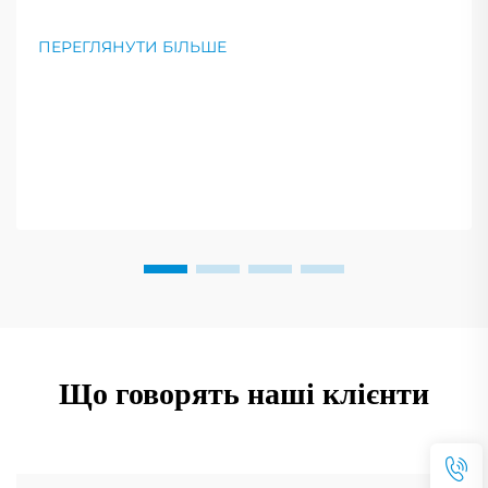
Забезпечте безпеку, довговічність і високу
продуктивність у умовах інтенсивного
ПЕРЕГЛЯНУТИ БІЛЬШЕ
використання. Отримайте рекомендації
експертів.
Що говорять наші клієнти