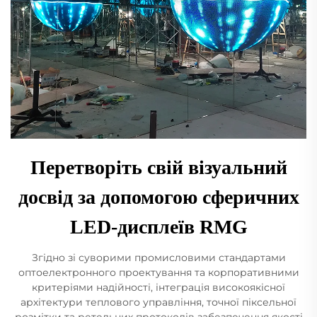
Перетворіть свій візуальний
досвід за допомогою сферичних
LED-дисплеїв RMG
Згідно зі суворими промисловими стандартами
оптоелектронного проектування та корпоративними
критеріями надійності, інтеграція високоякісної
архітектури теплового управління, точної піксельної
розмітки та ретельних протоколів забезпечення якості