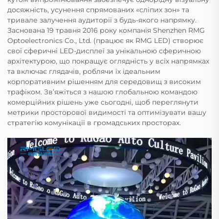
досяжність, усунення спрямованих «сліпих зон» та
тривале залучення аудиторії з будь-якого напрямку.
Заснована 19 травня 2016 року компанія Shenzhen RMG
Optoelectronics Co., Ltd. (працює як RMG LED) створює
свої сферичні LED-дисплеї за унікальною сферичною
архітектурою, що покращує оглядність у всіх напрямках
та включає глядачів, роблячи їх ідеальним
корпоративним рішенням для середовищ з високим
трафіком. Зв’яжіться з нашою глобальною командою
комерційних рішень уже сьогодні, щоб переглянути
метрики просторової видимості та оптимізувати вашу
стратегію комунікації в громадських просторах.