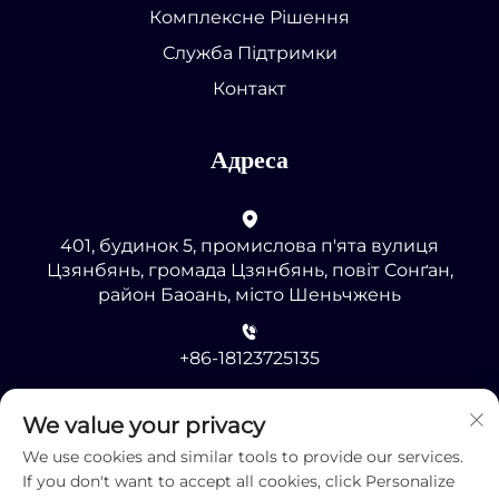
Комплексне Рішення
Служба Підтримки
Контакт
Адреса
401, будинок 5, промислова п'ята вулиця
Цзянбянь, громада Цзянбянь, повіт Сонґан,
район Баоань, місто Шеньчжень
+86-18123725135
[email protected]
We value your privacy
We use cookies and similar tools to provide our services.
If you don't want to accept all cookies, click Personalize