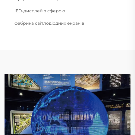
lED-дисплей з сферою
фабрика світлодіодних екранів