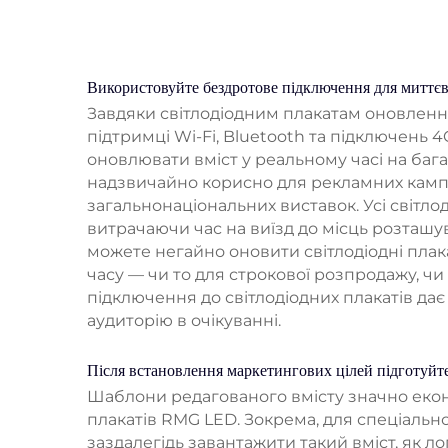
Використовуйте бездротове підключення для миттє
Завдяки світлодіодним плакатам оновлення
підтримці Wi-Fi, Bluetooth та підключень 
оновлювати вміст у реальному часі на бага
надзвичайно корисно для рекламних кампан
загальнонаціональних виставок. Усі світло
витрачаючи час на виїзд до місць розташув
можете негайно оновити світлодіодні плак
часу — чи то для строкової розпродажу, ч
підключення до світлодіодних плакатів да
аудиторію в очікуванні.
Після встановлення маркетингових цілей підготуйте
Шаблони редагованого вмісту значно екон
плакатів RMG LED. Зокрема, для спеціаль
заздалегідь завантажити такий вміст, як л