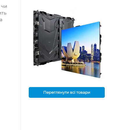
 чи
ить
а
Переглянути всі товари