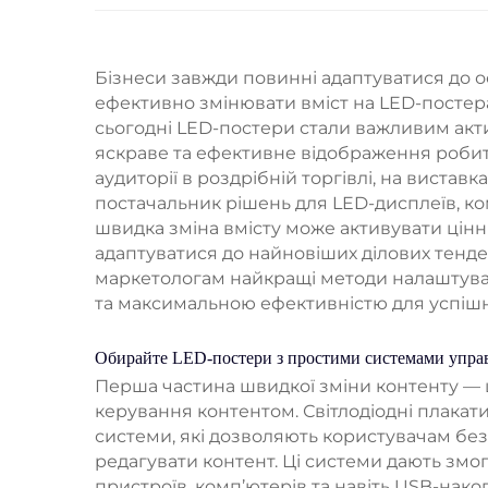
Бізнеси завжди повинні адаптуватися до ос
ефективно змінювати вміст на LED-постера
сьогодні LED-постери стали важливим акти
яскраве та ефективне відображення робит
аудиторії в роздрібній торгівлі, на вистав
постачальник рішень для LED-дисплеїв, ком
швидка зміна вмісту може активувати цінн
адаптуватися до найновіших ділових тенден
маркетологам найкращі методи налаштува
та максимальною ефективністю для успішн
Обирайте LED-постери з простими системами управ
Перша частина швидкої зміни контенту — ц
керування контентом. Світлодіодні плакат
системи, які дозволяють користувачам без 
редагувати контент. Ці системи дають змо
пристроїв, комп’ютерів та навіть USB-накоп