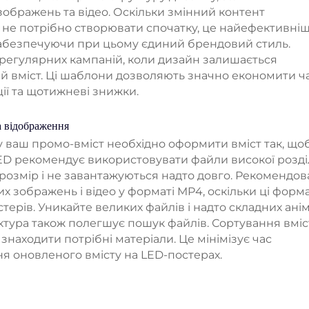
 зображень та відео. Оскільки змінний контент
н не потрібно створювати спочатку, це найефективні
, забезпечуючи при цьому єдиний брендовий стиль.
регулярних кампаній, коли дизайн залишається
й вміст. Ці шаблони дозволяють значно економити ча
ції та щотижневі знижки.
а відображення
 ваш промо-вміст необхідно оформити вміст так, що
D рекомендує використовувати файли високої розді
 розмір і не завантажуються надто довго. Рекомендо
х зображень і відео у форматі MP4, оскільки ці форм
ерів. Уникайте великих файлів і надто складних анім
ктура також полегшує пошук файлів. Сортування вміс
аходити потрібні матеріали. Це мінімізує час
я оновленого вмісту на LED-постерах.