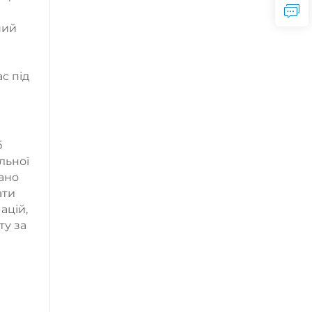
ший
с під
б
льної
вано
ати
ацій,
ту за