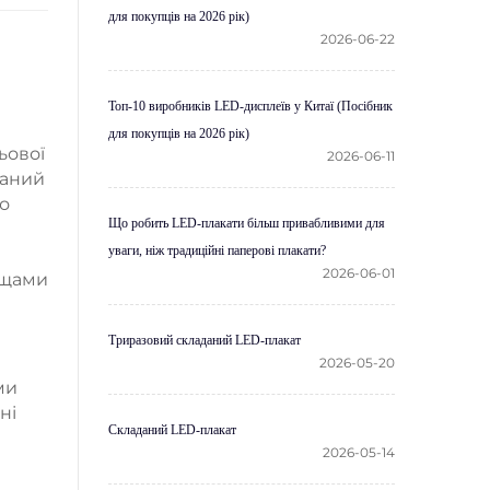
для покупців на 2026 рік)
2026-06-22
Топ-10 виробників LED-дисплеїв у Китаї (Посібник
для покупців на 2026 рік)
ьової
2026-06-11
ваний
що
Що робить LED-плакати більш привабливими для
уваги, ніж традиційні паперові плакати?
2026-06-01
ощами
Триразовий складаний LED-плакат
2026-05-20
ми
ні
Складаний LED-плакат
2026-05-14