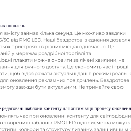
вих оновлень
 вмісту займає кілька секунд. Це можливо завдяки
4G/5G від RMG LED. Наші бездротові з'єднання дозвол
тьох пристроях і в різних місцях одночасно. Це
ій у мережах роздрібної торгівлі та
діодні плакати можна оновити за лічені хвилини, не
ання для ручного доступу. Це економить час і гроші.
ати, щоб відображати актуальні дані в режимі реальн
и для оновлення рекламних повідомлень. Бездротове
є змогу завжди бути актуальним. Не тримайте свою
 редаговані шаблони контенту для оптимізації процесу оновлен
омлять час при оновленні контенту для світлодіодни
но створених шаблонів RMG LED підприємства можуть
оготипи, кольори та структуру дизайну, залишивши мі