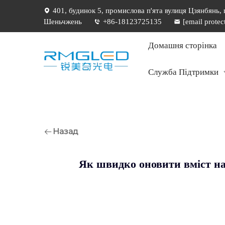
401, будинок 5, промислова п'ята вулиця Цзянбянь,
Шеньчжень
+86-18123725135
[email protec
Домашня сторінка
Служба Підтримки
Назад
Як швидко оновити вміст н