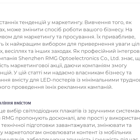
танніх тенденцій у маркетингу. Вивчення того, як
х, може змінити спосіб роботи вашого бізнесу. На
вом для маркетингу та просування. Їх привабливе,
ь їх найкращим вибором для привернення уваги ціл
ках, весіллях та інших заходах. Як професійний інтегро
панія Shenzhen RMG Optoelectronics Co., Ltd. знає, 
ість маркетингової акції, даючи компаніям змогу
цій. У цій статті ми надаємо власникам бізнесу та
ння вмісту для LED-постерів із мінімальними трудн
ого проведення їхніх рекламних кампаній.
ління вмістом
е вибір світлодіодних плакатів із зручними система
и RMG пропонують досконалі, але прості у використан
технічної підготовки завантажувати, змінювати та
гу маркетологам оновлювати контент із мобільних
ичувачів, забезпечуючи зручність і гнучкість під час