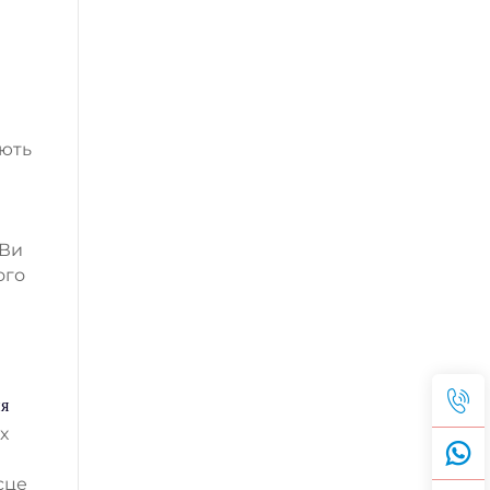
яють
 Ви
ого
ня
х
сце