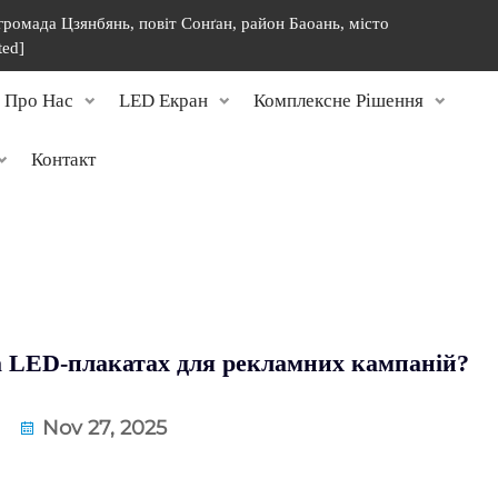
 громада Цзянбянь, повіт Сонґан, район Баоань, місто
ted]
Про Нас
LED Екран
Комплексне Рішення
Контакт
а LED-плакатах для рекламних кампаній?
Nov 27, 2025