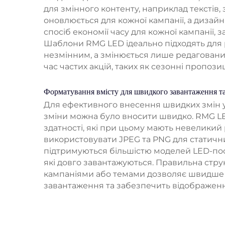
для змінного контенту, наприклад текстів,
оновлюється для кожної кампанії, а дизай
спосіб економії часу для кожної кампанії
Шаблони RMG LED ідеально підходять для 
незмінним, а змінюється лише редаговани
час частих акцій, таких як сезонні пропози
Форматування вмісту для швидкого завантаження т
Для ефективного внесення швидких змін у
зміни можна було вносити швидко. RMG LE
здатності, які при цьому мають невеликий
використовувати JPEG та PNG для статични
підтримуються більшістю моделей LED-пост
які довго завантажуються. Правильна стру
кампаніями або темами дозволяє швидше зн
завантаження та забезпечить відображенн