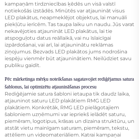
kampaņām tirdzniecības ķēdēs un visā valstī
notiekošās izstādēs. Minūtēs var atjaunināt visus
LED plakātus, neapmeklējot objektus, lai manuāli
piekļūtu ierīcēm. Tas taupa laiku un naudu. Jūs varat
nekavējoties atjaunināt LED plakātus, lai tie
atspoguļotu datus reāllaikā, vai nu īslaicīgai
izpārdošanai, vai arī, lai atjauninātu reklāmas
ziņojumus. Bezvads LED plakātos jums nodrošina
iespēju vienmēr būt atjauninātiem. Neilūdziet savu
publiku gaidīt.
Pēc mārketinga mērķu noteikšanas sagatavojiet rediģējamus satura
šablonus, lai optimizētu atjaunināšanas procesu
Rediģējamie satura šabloni ietaupa tik daudz laika,
atjauninot saturu LED plakātiem RMG LED
plakātiem. Konkrētāk, RMG LED pielāgotajiem
šabloniem uzņēmumi var iepriekš ielādēt saturu,
piemēram, logotipus, krāsas un dizaina struktūru, un
atstāt vietu mainīgam saturam, piemēram, tekstu,
attēliem un videomateriāliem. Katrai kampaņai