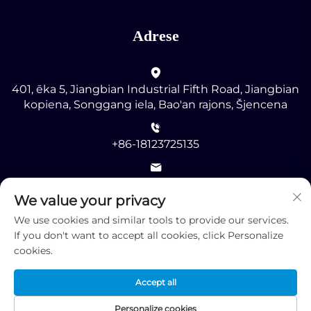
Adrese
401, ēka 5, Jiangbian Industrial Fifth Road, Jiangbian
kopiena, Songgang iela, Bao'an rajons, Šjencena
+86-18123725135
[email protected]
We value your privacy
We use cookies and similar tools to provide our services.
If you don't want to accept all cookies, click Personalize
cookies.
Autortiesības © 2025 ar visām tiesībām patur Shenzhen
Accept all
RMG Optoelectronics Co., Ltd. -
Konfidencialitātes
politika
Personalize cookies