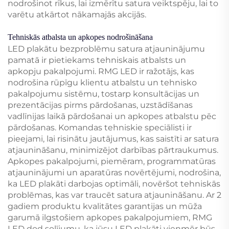
nodrošinot rīkus, lai izmērītu satura veiktspēju, lai to
varētu atkārtot nākamajās akcijās.
Tehniskās atbalsta un apkopes nodrošināšana
LED plakātu bezproblēmu satura atjauninājumu
pamatā ir pietiekams tehniskais atbalsts un
apkopju pakalpojumi. RMG LED ir ražotājs, kas
nodrošina rūpīgu klientu atbalstu un tehnisko
pakalpojumu sistēmu, tostarp konsultācijas un
prezentācijas pirms pārdošanas, uzstādīšanas
vadlīnijas laikā pārdošanai un apkopes atbalstu pēc
pārdošanas. Komandas tehniskie speciālisti ir
pieejami, lai risinātu jautājumus, kas saistīti ar satura
atjaunināšanu, minimizējot darbības pārtraukumus.
Apkopes pakalpojumi, piemēram, programmatūras
atjauninājumi un aparatūras novērtējumi, nodrošina,
ka LED plakāti darbojas optimāli, novēršot tehniskās
problēmas, kas var traucēt satura atjaunināšanu. Ar 2
gadiem produktu kvalitātes garantijas un mūža
garumā ilgstošiem apkopes pakalpojumiem, RMG
LED dod solījumu, ka jūsu LED plakāti vienmēr būs