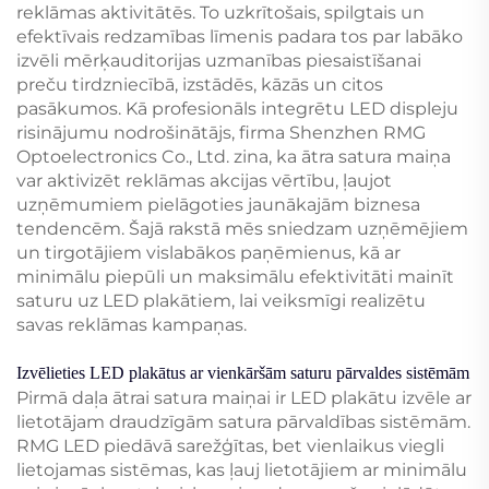
reklāmas aktivitātēs. To uzkrītošais, spilgtais un
efektīvais redzamības līmenis padara tos par labāko
izvēli mērķauditorijas uzmanības piesaistīšanai
preču tirdzniecībā, izstādēs, kāzās un citos
pasākumos. Kā profesionāls integrētu LED displeju
risinājumu nodrošinātājs, firma Shenzhen RMG
Optoelectronics Co., Ltd. zina, ka ātra satura maiņa
var aktivizēt reklāmas akcijas vērtību, ļaujot
uzņēmumiem pielāgoties jaunākajām biznesa
tendencēm. Šajā rakstā mēs sniedzam uzņēmējiem
un tirgotājiem vislabākos paņēmienus, kā ar
minimālu piepūli un maksimālu efektivitāti mainīt
saturu uz LED plakātiem, lai veiksmīgi realizētu
savas reklāmas kampaņas.
Izvēlieties LED plakātus ar vienkāršām saturu pārvaldes sistēmām
Pirmā daļa ātrai satura maiņai ir LED plakātu izvēle ar
lietotājam draudzīgām satura pārvaldības sistēmām.
RMG LED piedāvā sarežģītas, bet vienlaikus viegli
lietojamas sistēmas, kas ļauj lietotājiem ar minimālu