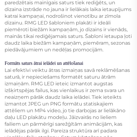
paredzētais mainīgais saturs tiek rediģēts, un
dizaina izstrāde no jauna ir lielākais laika ietaupījums
katrai kampaņai, nodrošinot vienotību ar zīmola
dizainu. RMG LED šabloniem plakāti ir ideāli
piemēroti biežām kampaņām, jo dizains ir vienāds,
mainās tikai rediģējamais saturs. Šabloni ietaupa ļoti
daudz laika biežām kampaņām, piemēram, sezonas
piedāvājumiem un nedēļas promocijām.
Formāts saturs ātrai ielādei un attēlošanai
Lai efektīvi veiktu ātras izmaiņas savā reklāmēšanas
saturā, ir nepieciešams formatēt saturu ātrām
izmaiņām. RMG LED ieteic izmantot augstas
izšķirtspējas failus, kas vienlaikus ir zema svara un
neaizņem pārāk daudz laika ielādei. Tiek ieteikts
izmantot JPEG un PNG formātu statiskajiem
attēliem un MP4 video, jo tie darbojas ar lielākāno
daļu LED plakātu modeļu. Jāizvairās no lieliem
failiem un pārmērīgi sarežģītām animācijām, kas
ielādējas pārāk ilgi. Pareiza struktūra arī padara