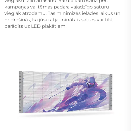
vieglāku failu atrašanu. Satura kārtošana pēc
kampaņas vai tēmas padara vajadzīgo saturu
vieglāk atrodamu. Tas minimizēs ielādes laikus un
nodrošinās, ka jūsu atjauninātais saturs var tikt
parādīts uz LED plakātiem.