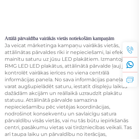
Attālā pārvaldība vairākās vietās notiekošām kampaņām
Ja veicat mārketinga kampaņu vairākās vietās,
attālinātas pārvaldes rīki ir nepieciešami, lai efektīvi
mainītu saturu uz jūsu LED plakātiem. Izmantojot
RMG LED LED plakātus, attālinātā pārvalde ļauj jums
kontrolēt vairākas ierīces no viena centrālā
informācijas panela. No sava informācijas paneļa
varat augšupielādēt saturu, iestatīt displeju laikus
dažādām akcijām un reāllaikā uzraudzīt plakātu
statusu. Attālinātā pārvalde samazina
nepieciešamību pēc vietējas koordinācijas,
nodrošinot konsekventu un savlaicīgu satura
pārvaldību visās vietās, vai nu tās būtu iepirkšanās
centri, pasākumu vietas vai tirdzniecības veikali. Tas
arī taupa laiku un pārvaldību no iterācijas,