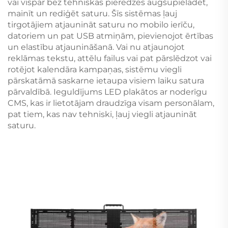
vai vispār bez tehniskas pieredzes augšupielādēt,
mainīt un rediģēt saturu. Šīs sistēmas ļauj
tirgotājiem atjaunināt saturu no mobilo ierīču,
datoriem un pat USB atmiņām, pievienojot ērtības
un elastību atjaunināšanā. Vai nu atjaunojot
reklāmas tekstu, attēlu failus vai pat pārslēdzot vai
rotējot kalendāra kampaņas, sistēmu viegli
pārskatāmā saskarne ietaupa visiem laiku satura
pārvaldībā. Ieguldījums LED plakātos ar noderīgu
CMS, kas ir lietotājam draudzīga visam personālam,
pat tiem, kas nav tehniski, ļauj viegli atjaunināt
saturu.