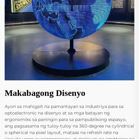
Makabagong Disenyo
Ayon sa mahigpit na pamantayan sa industriya para sa
optoelectronic na disenyo at sa mga batayan ng
ergonomiks sa paningin para sa pampublikong espasyo,
ang pagsasama ng tuloy-tuloy na 360-degree na cylindrical
o spherical na pixel layout, mataas na refresh rate na
circuitry para sa pagpapagana, at malawak na emittance na