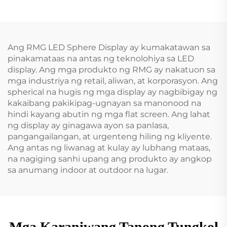
Ang RMG LED Sphere Display ay kumakatawan sa
pinakamataas na antas ng teknolohiya sa LED
display. Ang mga produkto ng RMG ay nakatuon sa
mga industriya ng retail, aliwan, at korporasyon. Ang
spherical na hugis ng mga display ay nagbibigay ng
kakaibang pakikipag-ugnayan sa manonood na
hindi kayang abutin ng mga flat screen. Ang lahat
ng display ay ginagawa ayon sa panlasa,
pangangailangan, at urgenteng hiling ng kliyente.
Ang antas ng liwanag at kulay ay lubhang mataas,
na nagiging sanhi upang ang produkto ay angkop
sa anumang indoor at outdoor na lugar.
Mga Karaniwang Tanong Tungkol