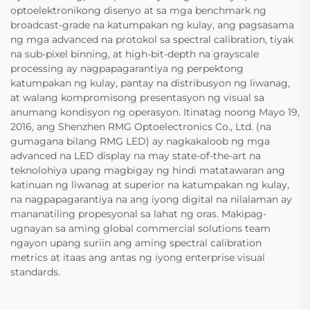
optoelektronikong disenyo at sa mga benchmark ng
broadcast-grade na katumpakan ng kulay, ang pagsasama
ng mga advanced na protokol sa spectral calibration, tiyak
na sub-pixel binning, at high-bit-depth na grayscale
processing ay nagpapagarantiya ng perpektong
katumpakan ng kulay, pantay na distribusyon ng liwanag,
at walang kompromisong presentasyon ng visual sa
anumang kondisyon ng operasyon. Itinatag noong Mayo 19,
2016, ang Shenzhen RMG Optoelectronics Co., Ltd. (na
gumagana bilang RMG LED) ay nagkakaloob ng mga
advanced na LED display na may state-of-the-art na
teknolohiya upang magbigay ng hindi matatawaran ang
katinuan ng liwanag at superior na katumpakan ng kulay,
na nagpapagarantiya na ang iyong digital na nilalaman ay
mananatiling propesyonal sa lahat ng oras. Makipag-
ugnayan sa aming global commercial solutions team
ngayon upang suriin ang aming spectral calibration
metrics at itaas ang antas ng iyong enterprise visual
standards.