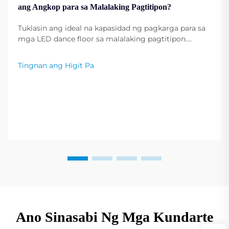
ang Angkop para sa Malalaking Pagtitipon?
Tuklasin ang ideal na kapasidad ng pagkarga para sa
mga LED dance floor sa malalaking pagtitipon.
Matiyak ang kaligtasan, tibay, at pagganap sa ilalim
ng mabigat na paggamit. Makakuha ng mga
Tingnan ang Higit Pa
rekomendasyon mula sa mga eksperto.
Ano Sinasabi Ng Mga Kundarte