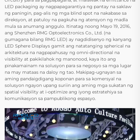
LED packaging ay nagpapagarantiya ng pantay na saklaw
ng paningin, pag-alis ng mga blind spot na nakabase sa
direksyon, at patuloy na pagkuha ng atensyon ng madla
mula sa anumang anggulo. Itinatag noong Mayo 19, 2016,
ang Shenzhen RMG Optoelectronics Co., Ltd. (na
gumagana bilang RMG LED) ay nagdidisenyo ng kanyang
LED Sphere Displays gamit ang natatanging spherical na
arkitektura na nagpapahusay ng omni-directional na
visibility at pakikilahok ng manonood, kaya ito ang
pinakamainam na solusyon para sa negosyo sa mga lugar
na may mataas na daloy ng tao. Makipag-ugnayan sa
aming pandaigdigang koponan para sa komersyal na
solusyon ngayon upang suriin ang aming mga sukatan ng
spatial visibility at i-optimize ang iyong estratehiya sa
komunikasyon sa pampublikong espasyo.