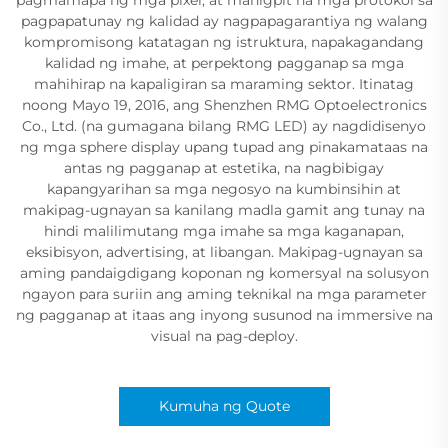
pagpapatunay ng kalidad ay nagpapagarantiya ng walang
kompromisong katatagan ng istruktura, napakagandang
kalidad ng imahe, at perpektong pagganap sa mga
mahihirap na kapaligiran sa maraming sektor. Itinatag
noong Mayo 19, 2016, ang Shenzhen RMG Optoelectronics
Co., Ltd. (na gumagana bilang RMG LED) ay nagdidisenyo
ng mga sphere display upang tupad ang pinakamataas na
antas ng pagganap at estetika, na nagbibigay
kapangyarihan sa mga negosyo na kumbinsihin at
makipag-ugnayan sa kanilang madla gamit ang tunay na
hindi malilimutang mga imahe sa mga kaganapan,
eksibisyon, advertising, at libangan. Makipag-ugnayan sa
aming pandaigdigang koponan ng komersyal na solusyon
ngayon para suriin ang aming teknikal na mga parameter
ng pagganap at itaas ang inyong susunod na immersive na
visual na pag-deploy.
Kumuha ng Quote