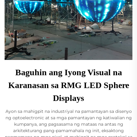
Baguhin ang Iyong Visual na
Karanasan sa RMG LED Sphere
Displays
Ayon sa mahigpit na industriyal na pamantayan sa disenyo
ng optoelectronic at sa mga pamantayan ng katiwalian ng
kumpanya, ang pagsasama ng mataas na antas ng
arkitekturang pang-pamamahala ng init, eksaktong
pagmamapa ng mga pixel, at mahigpit na mga protokol sa