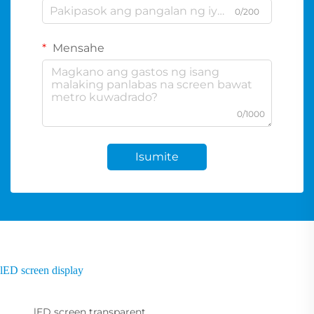
0/200
Mensahe
0/1000
Isumite
lED screen display
lED screen transparent