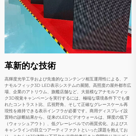
革新的な技術
高輝度光学工学および先進的なコンテンツ相互運用性による、ア
ナモルフィック3D LED表示システムの展開。高照度の屋外都市広
場、企業のアトリウム、旗艦店舗など、大規模なアナモルフィッ
ク3D視覚キャンペーンを実行するには、極端な環境条件下でも優
れたコントラスト比、広視野角、そして正確なグレースケール再
現性を維持できる表示インフラが必要です。商用ディスプレイ設
置時の診断結果から、従来のLEDビデオウォールは、輝度の低下
（ウォッシュアウト）、低グレーレベルでの画質劣化、およびス
キャンラインの目立つアーティファクトといった課題を抱えてお