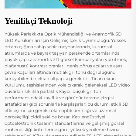
Yenilikçi Teknoloji
Yüksek Parlaklıkta Optik Mühendisliği ve Anamorfik 3D
LED Kurulumları İçin Gelişmiş İçerik Uyumluluğu. Yüksek
ortam ışığına sahip şehir meydanlarında, kurumsal
atriumlarda ve bayrak taşıyan perakende ortamlarında
büyük çaplı anamorfik 3D görsel kampanyaları yürütmek,
olağanüstü kontrast oranları, geniş görüş açıları ve aşırı
çevre koşulları altında mutlak gri tonu doğruluğunu
koruyabilen bir ekran altyapısı gerektirir. Ticari ekran
kurulumu teşhislerinden yola çıkarak, geleneksel LED video
duvarları sıklıkla parlaklık kaybı, düşük gri ton
performansındaki zayıflık ve görünür tarama çizgisi
artefaktları gibi sorunlarla karşılaşırlar; bu durum, etkili 3D
etkileşimi için gerekli olan optik derinliği ve uzamsal
gerçekçiliği ciddi şekilde bozar. Katı endüstriyel
optoelektronik tasarım standartlarına ve gelişmiş görsel
mühendisliği kriterlerine göre, yüksek yenileme hızına
sahip sürücü IC’leriyle entegre edilmiş 3D LED sistemlerinin