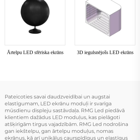
Ārtelpu LED sfēriska ekrāns
3D iegulsnējošs LED ekrāns
Pateicoties savai daudzveidībai un augstai
elastīgumam, LED ekrānu moduļi ir svarīga
mūsdienu displeju sastāvdaļa. RMG Led piedāvā
klientiem dažādus LED moduļus, kas pielāgoti
atšķirīgām tirgus vajadzībām. RMG Led nodrošina
gan iekštelpu, gan ārtelpu moduļus, nomas
ekrānus, kā arī unikālus caurspīdīgus un elastīgus