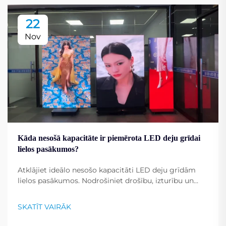
22
Nov
Kāda nesošā kapacitāte ir piemērota LED deju grīdai
lielos pasākumos?
Atklājiet ideālo nesošo kapacitāti LED deju grīdām
lielos pasākumos. Nodrošiniet drošību, izturību un
veiktspēju smagas lietošanas apstākļos. Iegūstiet
ekspertu ieteikumus.
SKATĪT VAIRĀK