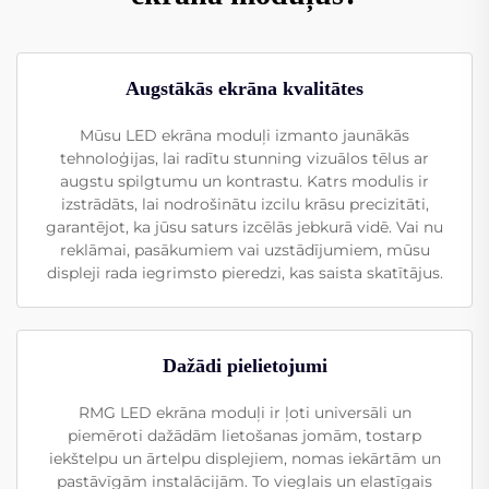
Augstākās ekrāna kvalitātes
Mūsu LED ekrāna moduļi izmanto jaunākās
tehnoloģijas, lai radītu stunning vizuālos tēlus ar
augstu spilgtumu un kontrastu. Katrs modulis ir
izstrādāts, lai nodrošinātu izcilu krāsu precizitāti,
garantējot, ka jūsu saturs izcēlās jebkurā vidē. Vai nu
reklāmai, pasākumiem vai uzstādījumiem, mūsu
displeji rada iegrimsto pieredzi, kas saista skatītājus.
Dažādi pielietojumi
RMG LED ekrāna moduļi ir ļoti universāli un
piemēroti dažādām lietošanas jomām, tostarp
iekštelpu un ārtelpu displejiem, nomas iekārtām un
pastāvīgām instalācijām. To vieglais un elastīgais