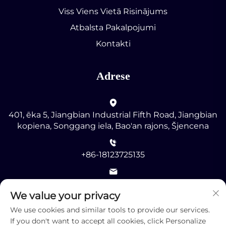
Viss Viens Vietā Risinājums
Atbalsta Pakalpojumi
Kontakti
Adrese
401, ēka 5, Jiangbian Industrial Fifth Road, Jiangbian
kopiena, Songgang iela, Bao'an rajons, Šjencena
+86-18123725135
[email protected]
We value your privacy
We use cookies and similar tools to provide our services.
If you don't want to accept all cookies, click Personalize