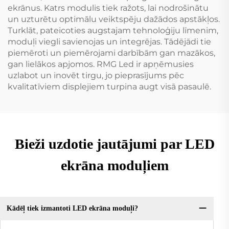
ekrānus. Katrs modulis tiek ražots, lai nodrošinātu
un uzturētu optimālu veiktspēju dažādos apstākļos.
Turklāt, pateicoties augstajam tehnoloģiju līmenim,
moduļi viegli savienojas un integrējas. Tādējādi tie
piemēroti un piemērojami darbībām gan mazākos,
gan lielākos apjomos. RMG Led ir apņēmusies
uzlabot un inovēt tirgu, jo pieprasījums pēc
kvalitatīviem displejiem turpina augt visā pasaulē.
Bieži uzdotie jautājumi par LED
ekrāna moduļiem
Kādēļ tiek izmantoti LED ekrāna moduļi?