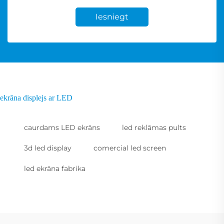
Iesniegt
ekrāna displejs ar LED
caurdams LED ekrāns
led reklāmas pults
3d led display
comercial led screen
led ekrāna fabrika