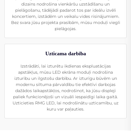
dizains nodrošina vienkāršu uzstādīšanu un
pielāgošanu, tādējādi padarot tos par ideālu izvēli
koncertiem, izstādēm un veikalu vides risinājumiem.
Bez svara jūsu projekta prasībām, mūsu moduļi viegli
pielāgojas.
Uzticama darbība
Izstrādāti, lai izturētu ikdienas ekspluatācijas
apstākļus, mūsu LED ekrāna moduļi nodrošina
izturību un ilgstošu darbību. Ar izturīgu būvēm un
modernu siltuma pārvaldību tie efektīvi darbojas
dažādos laikapstākļos, nodrošinot, ka jūsu displeji
paliek funkcionējoši un vizuāli iespaidīgi laika gaitā.
Uzticieties RMG LED, lai nodrošinātu uzticamību, uz
kuru var paļauties.