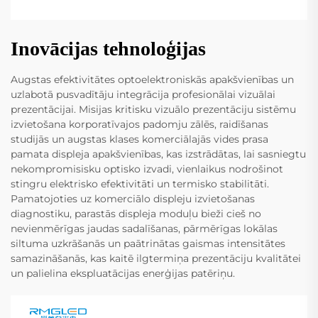
Inovācijas tehnoloģijas
Augstas efektivitātes optoelektroniskās apakšvienības un
uzlabotā pusvadītāju integrācija profesionālai vizuālai
prezentācijai. Misijas kritisku vizuālo prezentāciju sistēmu
izvietošana korporatīvajos padomju zālēs, raidīšanas
studijās un augstas klases komerciālajās vides prasa
pamata displeja apakšvienības, kas izstrādātas, lai sasniegtu
nekompromisisku optisko izvadi, vienlaikus nodrošinot
stingru elektrisko efektivitāti un termisko stabilitāti.
Pamatojoties uz komerciālo displeju izvietošanas
diagnostiku, parastās displeja moduļu bieži cieš no
nevienmērīgas jaudas sadalīšanas, pārmērīgas lokālas
siltuma uzkrāšanās un paātrinātas gaismas intensitātes
samazināšanās, kas kaitē ilgtermiņa prezentāciju kvalitātei
un palielina ekspluatācijas enerģijas patēriņu.