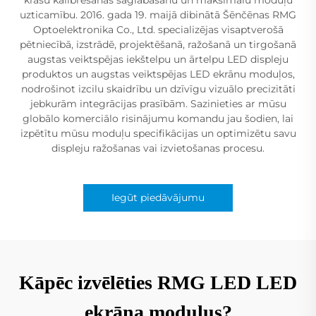
uzticamību. 2016. gada 19. maijā dibinātā Šēnčēnas RMG
Optoelektronika Co., Ltd. specializējas visaptverošā
pētniecībā, izstrādē, projektēšanā, ražošanā un tirgošanā
augstas veiktspējas iekštelpu un ārtelpu LED displeju
produktos un augstas veiktspējas LED ekrānu moduļos,
nodrošinot izcilu skaidrību un dzīvīgu vizuālo precizitāti
jebkurām integrācijas prasībām. Sazinieties ar mūsu
globālo komerciālo risinājumu komandu jau šodien, lai
izpētītu mūsu moduļu specifikācijas un optimizētu savu
displeju ražošanas vai izvietošanas procesu.
Iegūt piedāvājumu
Kāpēc izvēlēties RMG LED LED
ekrāna moduļus?