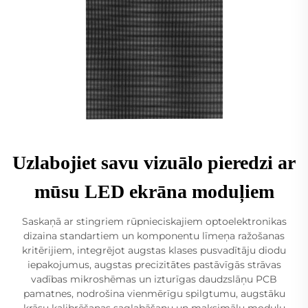
Uzlabojiet savu vizuālo pieredzi ar
mūsu LED ekrāna moduļiem
Saskaņā ar stingriem rūpnieciskajiem optoelektronikas
dizaina standartiem un komponentu līmeņa ražošanas
kritērijiem, integrējot augstas klases pusvadītāju diodu
iepakojumus, augstas precizitātes pastāvīgās strāvas
vadības mikroshēmas un izturīgas daudzslāņu PCB
pamatnes, nodrošina vienmērīgu spilgtumu, augstāku
krāsu kalibrēšanas saglabāšanu un maksimālu moduļu