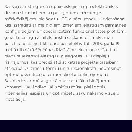
Saskaņā ar stingriem rūpnieciskajiem optoelektronikas
dizaina standartiem un pielāgotiem inženierijas
mērķrādītājiem, pielāgotu LED ekrānu moduļu izvietošana,
kas izstrādāti ar mainīgiem izmēriem, elastīgām pamatnes
konfigurācijām un specializētām funkcionalitātes profilēm,
garantē pilnīgu arhitektūrisku saskaņu un maksimāli
palielina displeju tīkla darbības efektivitāti. 2016. gada 19.
maijā dibinātā Šēnčēnas RMG Optoelectronics Co., Ltd.
piedāvā ārkārtīgi elastīgas, pielāgotas LED displeju
risinājumus, kas precīzi atbilst katras projekta prasībām
attiecībā uz izmēru, formu un funkcionalitāti, nodrošinot
optimālu veiktspēju katram klienta pielietojumam.
Sazinieties ar mūsu globālo komerciālo risinājumu
komandu jau šodien, lai izpētītu mūsu pielāgotās
inženierijas iespējas un optimizētu savu nākamo vizuālo
instalāciju.