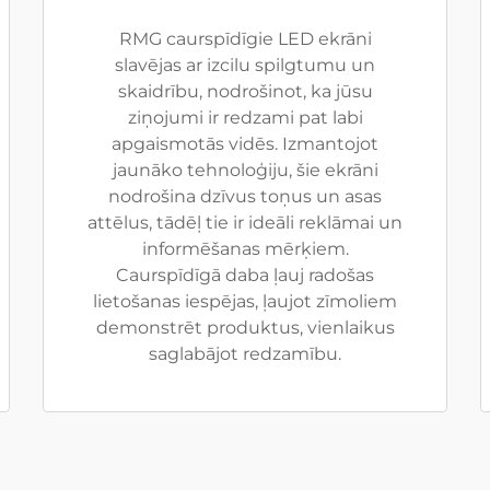
RMG caurspīdīgie LED ekrāni
slavējas ar izcilu spilgtumu un
skaidrību, nodrošinot, ka jūsu
ziņojumi ir redzami pat labi
apgaismotās vidēs. Izmantojot
jaunāko tehnoloģiju, šie ekrāni
nodrošina dzīvus toņus un asas
attēlus, tādēļ tie ir ideāli reklāmai un
informēšanas mērķiem.
Caurspīdīgā daba ļauj radošas
lietošanas iespējas, ļaujot zīmoliem
demonstrēt produktus, vienlaikus
saglabājot redzamību.