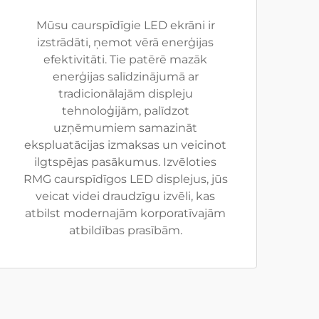
Mūsu caurspīdīgie LED ekrāni ir
izstrādāti, ņemot vērā enerģijas
efektivitāti. Tie patērē mazāk
enerģijas salīdzinājumā ar
tradicionālajām displeju
tehnoloģijām, palīdzot
uzņēmumiem samazināt
ekspluatācijas izmaksas un veicinot
ilgtspējas pasākumus. Izvēloties
RMG caurspīdīgos LED displejus, jūs
veicat videi draudzīgu izvēli, kas
atbilst modernajām korporatīvajām
atbildības prasībām.