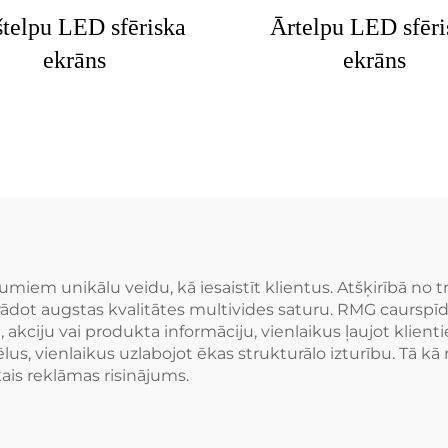
štelpu LED sfēriska
Ārtelpu LED sfēri
ekrāns
ekrāns
em unikālu veidu, kā iesaistīt klientus. Atšķirībā no t
rādot augstas kvalitātes multivides saturu. RMG caurspīdīg
 akciju vai produkta informāciju, vienlaikus ļaujot klienti
 attēlus, vienlaikus uzlabojot ēkas strukturālo izturību. Tā
kais reklāmas risinājums.