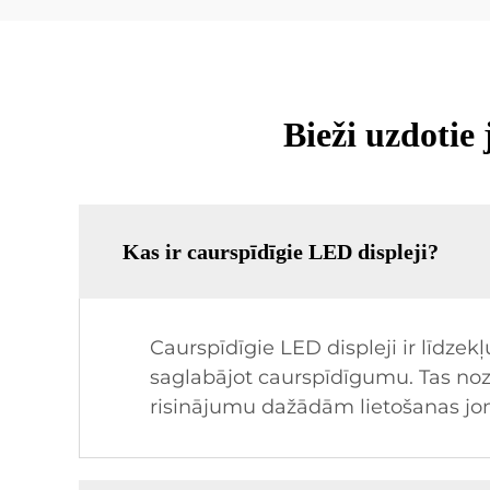
Bieži uzdotie
Kas ir caurspīdīgie LED displeji?
Caurspīdīgie LED displeji ir līdzekļ
saglabājot caurspīdīgumu. Tas nozī
risinājumu dažādām lietošanas j