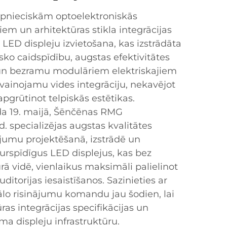
ūpnieciskām optoelektroniskās
em un arhitektūras stikla integrācijas
u LED displeju izvietošana, kas izstrādāta
isko caidspīdību, augstas efektivitātes
n bezramu modulāriem elektriskajiem
ainojamu vides integrāciju, nekavējot
pgrūtinot telpiskās estētikas.
da 19. maijā, Šēnčēnas RMG
d. specializējas augstas kvalitātes
ājumu projektēšanā, izstrādē un
aurspīdīgus LED displejus, kas bez
ā vidē, vienlaikus maksimāli palielinot
itorijas iesaistīšanos. Sazinieties ar
lo risinājumu komandu jau šodien, lai
ras integrācijas specifikācijas un
 displeju infrastruktūru.