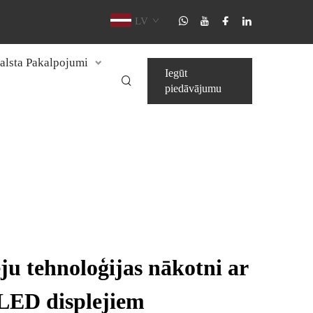
LV
alsta Pakalpojumi
Iegūt
piedāvājumu
eju tehnoloģijas nākotni ar
LED displejiem