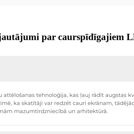
 jautājumi par caurspīdīgajiem 
u attēlošanas tehnoloģija, kas ļauj rādīt augstas kv
mē, ka skatītāji var redzēt cauri ekrānam, tādējād
omām mazumtirdzniecībā un arhitektūrā.