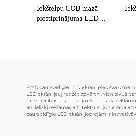
Iekštelpu COB mazā
Iek
piestiprinājuma LED
ekrāns
RMG caurspīdīgie LED ekrāni piedāvā uzņēmumi
LED ekrāni ļauj redzēt apkārtni, vienlaikus pa
tirdzniecības reklāmai, jo ekrāns rāda reklāmu,
arī lieliski reklāmas arhitektūrai, jo tie rāda
caurspīdīgie LED ekrāni joprojām ir inovatīvā