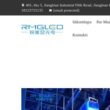
401, ēka 5, Jiangbian Industrial Fifth Road, Jiangbian
18123725135
[email protected]
Sākumlapa
Par Mu
Kontakti