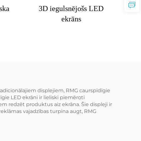
ska
3D iegulsnējošs LED
ekrāns
radicionālajiem displejiem, RMG caurspīdīgie
ie LED ekrāni ir lieliski piemēroti
em redzēt produktus aiz ekrāna. Šie displeji ir
 kā reklāmas vajadzības turpina augt, RMG