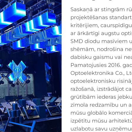
Saskaņā ar stingrām r
projektēšanas standarti
kritērijiem, caurspīdīg
ar ārkārtīgi augstu opt
SMD diodu masīviem u
shēmām, nodrošina nev
dabisku gaismu vai nea
Pamatojusies 2016. ga
Optoelektronika Co., Lt
optoelektronisku risin
ražošanā, izstrādājot c
grūtībām iederas jebkur
zīmola redzamību un aud
mūsu globālo komerciā
izpētītu mūsu arhitektū
uzlabotu savu uzņēmuma