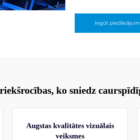
Iegūt piedāvājum
iekšrocības, ko sniedz caurspīdī
Augstas kvalitātes vizuālais
veiksmes