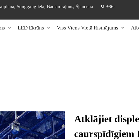
 kopiena, Songgang iela, Bao'an rajons, Šjencena
+86-
ms
LED Ekrāns
Viss Viens Vietā Risinājums
Atb
Atklājiet displ
caurspīdīgiem 