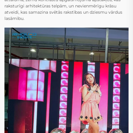
raksturīgi arhitektūras telpām, un nevienmērīgu krāsu
atveidi, kas samazina svētās rakstības un dziesmu vārdus
lasāmību.