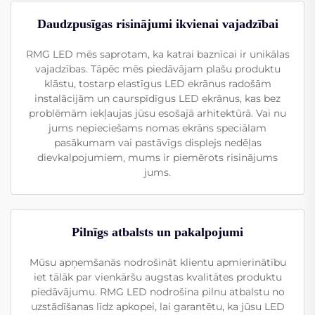
Daudzpusīgas risinājumi ikvienai vajadzībai
RMG LED mēs saprotam, ka katrai baznīcai ir unikālas
vajadzības. Tāpēc mēs piedāvājam plašu produktu
klāstu, tostarp elastīgus LED ekrānus radošām
instalācijām un caurspīdīgus LED ekrānus, kas bez
problēmām iekļaujas jūsu esošajā arhitektūrā. Vai nu
jums nepieciešams nomas ekrāns speciālam
pasākumam vai pastāvīgs displejs nedēļas
dievkalpojumiem, mums ir piemērots risinājums
jums.
Pilnīgs atbalsts un pakalpojumi
Mūsu apņemšanās nodrošināt klientu apmierinātību
iet tālāk par vienkāršu augstas kvalitātes produktu
piedāvājumu. RMG LED nodrošina pilnu atbalstu no
uzstādīšanas līdz apkopei, lai garantētu, ka jūsu LED