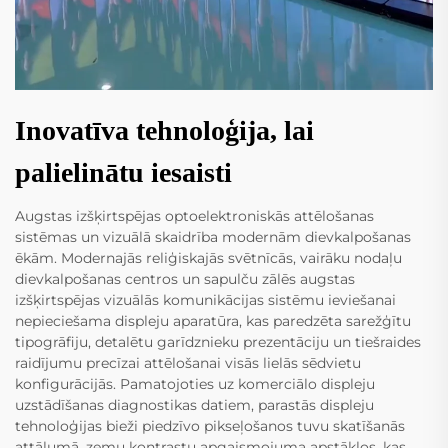
Inovatīva tehnoloģija, lai
palielinātu iesaisti
Augstas izšķirtspējas optoelektroniskās attēlošanas
sistēmas un vizuālā skaidrība modernām dievkalpošanas
ēkām. Modernajās reliģiskajās svētnīcās, vairāku nodaļu
dievkalpošanas centros un sapulču zālēs augstas
izšķirtspējas vizuālās komunikācijas sistēmu ieviešanai
nepieciešama displeju aparatūra, kas paredzēta sarežģītu
tipogrāfiju, detalētu garīdznieku prezentāciju un tiešraides
raidījumu precīzai attēlošanai visās lielās sēdvietu
konfigurācijās. Pamatojoties uz komerciālo displeju
uzstādīšanas diagnostikas datiem, parastās displeju
tehnoloģijas bieži piedzīvo pikseļošanos tuvu skatīšanās
attālumā, zemu kontrastu apgaismojuma apstākļos, kas