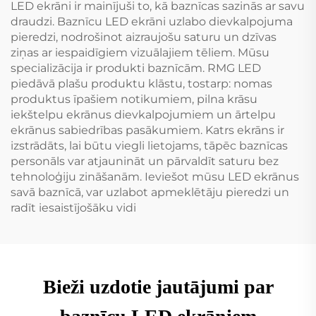
LED ekrāni ir mainījuši to, kā baznīcas sazinās ar savu
draudzi. Baznīcu LED ekrāni uzlabo dievkalpojuma
pieredzi, nodrošinot aizraujošu saturu un dzīvas
ziņas ar iespaidīgiem vizuālajiem tēliem. Mūsu
specializācija ir produkti baznīcām. RMG LED
piedāvā plašu produktu klāstu, tostarp: nomas
produktus īpašiem notikumiem, pilna krāsu
iekštelpu ekrānus dievkalpojumiem un ārtelpu
ekrānus sabiedrības pasākumiem. Katrs ekrāns ir
izstrādāts, lai būtu viegli lietojams, tāpēc baznīcas
personāls var atjaunināt un pārvaldīt saturu bez
tehnoloģiju zināšanām. Ieviešot mūsu LED ekrānus
savā baznīcā, var uzlabot apmeklētāju pieredzi un
radīt iesaistījošāku vidi
Bieži uzdotie jautājumi par