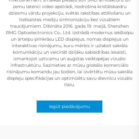
zemu latenci video apstrādi, nodrošina kristālskaidru
dziesmu vārdu projekciju, svētās rakstības attēlošanu un
tiešsaistes mediju sinhronizāciju bez vizuāliem
traucējumiem. Dibināta 2016. gada 19. maijā, Shenzhen
RMG Optoelectronics Co., Ltd. izstrādā modernus iekštelpu
un ārtelpu pilnkrāsu LED displejus, nomas displejus un
interaktīvas risinājumu, kuru mērķis ir uzlabot sakrāla
komunikāciju un veicināt dziļāku sabiedrības iesaisti,
izmantojot uzticamu un augstas veiktspējas vizuālo
infrastruktūru. Sazinieties ar mūsu globālo komerciālo
risinājumu komandu jau šodien, lai izvērtētu mūsu sakrāla
displeju specifikācijas un optimizētu savu dievnīcu vizuālo
tīklu.
Iegūt piedāvājumu