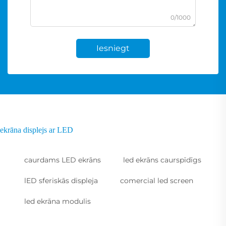
0/1000
Iesniegt
ekrāna displejs ar LED
caurdams LED ekrāns
led ekrāns caurspīdīgs
lED sferiskās displeja
comercial led screen
led ekrāna modulis