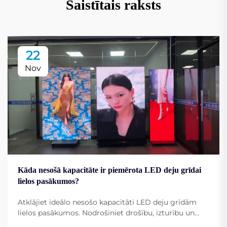
Saistītais raksts
22
Nov
Kāda nesošā kapacitāte ir piemērota LED deju grīdai
lielos pasākumos?
Atklājiet ideālo nesošo kapacitāti LED deju grīdām
lielos pasākumos. Nodrošiniet drošību, izturību un
veiktspēju smagas lietošanas apstākļos. Iegūstiet