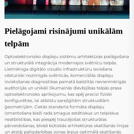
Pielāgojami risinājumi unikālām
telpām
Optoelektronisko displeju sistēmu arhitektūras pielāgošana
un strukturālā integrācija modernajos svētnīcu telpās.
Lielmēroga digitālo vizuālo infrastruktūru ieviešana
vēsturiski nozīmīgās svētnīcās, komerciālās displeju
izvietošanas diagnostikas pamatā balstītās nevienmērīgās
auditorijās un unikāli līkumainās dievbijības telpās prasa
optoelektronisko aprīkojumu, kas spēj precīzi fiziski
konfigurēties, lai atbilstu sarežģītām strukturālām
ģeometrijām. Cietās standarta formāta displeju
izmantošana bieži rada smagus estētiskus un telpiskus
neatbilstības, kas piespēj traucējošas strukturālas
pārveidošanas, bloķē būtiskās arhitektūras skatīšanās līnijas
un atstāj palīgdarbības zonas ārpus optimālā skatīšanās