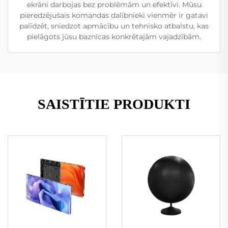
ekrāni darbojas bez problēmām un efektīvi. Mūsu
pieredzējušais komandas dalībnieki vienmēr ir gatavi
palīdzēt, sniedzot apmācību un tehnisko atbalstu, kas
pielāgots jūsu baznīcas konkrētajām vajadzībām.
SAISTĪTIE PRODUKTI