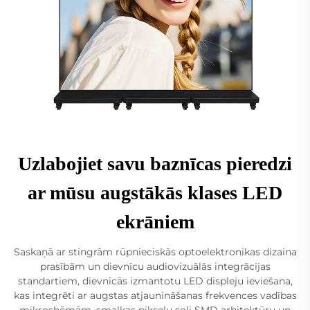
Uzlabojiet savu baznīcas pieredzi
ar mūsu augstākās klases LED
ekrāniem
Saskaņā ar stingrām rūpnieciskās optoelektronikas dizaina
prasībām un dievnīcu audiovizuālās integrācijas
standartiem, dievnīcās izmantotu LED displeju ieviešana,
kas integrēti ar augstas atjaunināšanas frekvences vadības
mikroshēmām, smalkas pikseļu soli SMD arhitektūru un