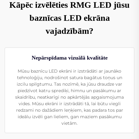
Kāpēc izvēlēties RMG LED jūsu
baznīcas LED ekrāna
vajadzībām?
Nepārspīdama vizuālā kvalitāte
Mūsu baznīcu LED ekrāni ir izstrādāti ar jaunāko
tehnoloģiju, nodrošinot satura bagātus toņus un
izcilu spilgtumu. Tas nozīmē, ka jūsu draudze var
piedzīvot katru sprediķi, himnu un pasākumu ar
skaidrību, neatkarīgi no apkārtējās apgaismojuma
vides. Mūsu ekrāni ir izstrādāti tā, lai būtu viegli
redzami no dažādiem leņķiem, kas padara tos par
ideālu izvēli gan lieliem, gan maziem pasākumu
vietām.