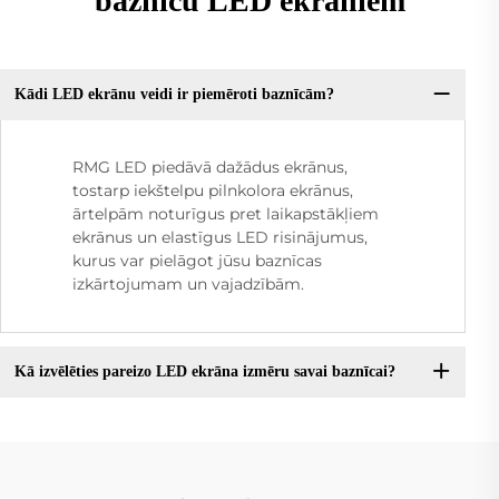
baznīcu LED ekrāniem
Kādi LED ekrānu veidi ir piemēroti baznīcām?
RMG LED piedāvā dažādus ekrānus,
tostarp iekštelpu pilnkolora ekrānus,
ārtelpām noturīgus pret laikapstākļiem
ekrānus un elastīgus LED risinājumus,
kurus var pielāgot jūsu baznīcas
izkārtojumam un vajadzībām.
Kā izvēlēties pareizo LED ekrāna izmēru savai baznīcai?