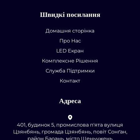
Швидкі посилання
Домашня сторінка
Про Нас
LED Екран
Комплексне Рішення
Служба Підтримки
Контакт
Адреса
401, будинок 5, промислова п'ята вулиця
Цзянбянь, громада Цзянбянь, повіт Сонґан,
район Баоань, місто Шеньчжень