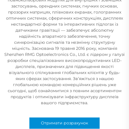
застосувань, орендних системах, гнучких основах,
прозорих матрицях, плівкових екранах, голограмних
оптичних системах, сферичних конструкціях, дисплеях
нестандартної форми та інтерактивних підлогах із
датчиками гравітації — забезпечує абсолютну
надійність апаратного забезпечення, точну
синхронізацію сигналів та незмінну структурну
міцність. Заснована 19 травня 2016 року, компанія
Shenzhen RMG Optoelectronics Co., Ltd. є лідером у галузі
розробки спеціалізованих високопродуктивних LED-
дисплеїв, призначених для підвищення якості
візуального спілкування глобальних клієнтів у будь-
яких сферах застосування. Зв’яжіться з нашою
глобальною командою комерційних рішень уже
сьогодні, щоб ознайомитися з повним асортиментом
продуктів і оптимізувати інфраструктуру дисплеїв
вашого підприємства.
Отримати розрахунок