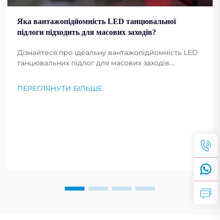
Яка вантажопідйомність LED танцювальної
підлоги підходить для масових заходів?
Дізнайтеся про ідеальну вантажопідйомність LED
танцювальних підлог для масових заходів.
Забезпечте безпеку, довговічність і високу
продуктивність у умовах інтенсивного
ПЕРЕГЛЯНУТИ БІЛЬШЕ
використання. Отримайте рекомендації
експертів.