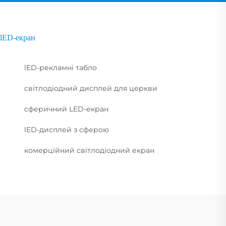
lED-екран
lED-рекламні табло
світлодіодний дисплей для церкви
сферичний LED-екран
lED-дисплей з сферою
комерційний світлодіодний екран