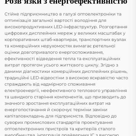
Розв'язки з енергоефективністю
Стійке підприємництво в галузі оптоелектроніки та
оптимізація загальної вартості володіння для
високопродуктивних LED-інфраструктур. Розгортання
цифрових дисплейних мереж у великих масштабах у
корпоративних штаб-квартирах, транспортних вузлах
та комерційних нерухомостях вимагає ретельної
оцінки довготривалого енергоспоживання,
ефективності відведення тепла та експлуатаційних
витрат протягом усього життєвого циклу. Згідно з
даними діагностики комерційних дисплейних рішень,
традиційні LED-відеостіни з високою яскравістю часто
страждають від надмірного споживання
електроенергії, неефективного теплового управління
та швидкого старіння компонентів, що призводить до
значного зростання експлуатаційних витрат на
енергопостачання й скорочує терміни заміни
капіталовкладень для підприємств. Відповідно до
суворих промислових стандартів проектування
оптоелектронних пристроїв та критеріїв сталого
виробництва, інтеграція драйверних ІС з високою