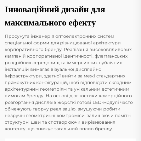
Інноваційний дизайн для
максимального ефекту
Просунута інженерія оптоелектронних систем
спеціальної форми для різницюваної архітектури
корпоративного бренду. Реалізація високовпливових
кампаній корпоративної ідентичності, флагманських
роздрібних середовищ та іммерсивних публічних
інсталяцій вимагає візуальної дисплейної
інфраструктури, здатної вийти за межі стандартних
прямокутних конфігурацій, щоб відповідати складним
архітектурним геометріям та унікальним естетичним
вимогам бренду. На основі діагностики комерційного
розгортання дисплеїв жорсткі готові LED-модулі часто
обмежують творчу реалізацію, змушуючи робити
незручні геометричні компроміси, залишаючи помітні
структурні шви та спотворюючи вирівнювання
контенту, що знижує загальний вплив бренду.