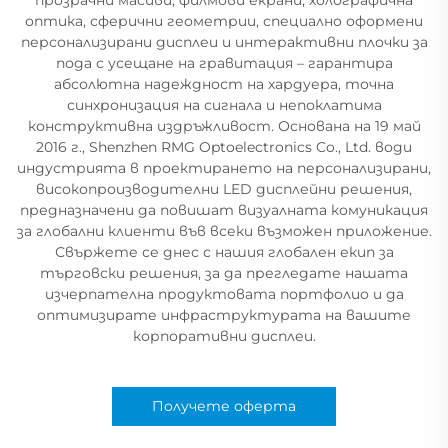
оптика, сферични геометрии, специално оформени
персонализирани дисплеи и интерактивни плочки за
пода с усещане на гравитация – гарантира
абсолютна надеждност на хардуера, точна
синхронизация на сигнала и непоклатима
конструктивна издръжливост. Основана на 19 май
2016 г., Shenzhen RMG Optoelectronics Co., Ltd. води
индустрията в проектирането на персонализирани,
високопроизводителни LED дисплейни решения,
предназначени да повишат визуалната комуникация
за глобални клиенти във всеки възможен приложение.
Свържете се днес с нашия глобален екип за
търговски решения, за да прегледате нашата
изчерпателна продуктовата портфолио и да
оптимизирате инфраструктурата на вашите
корпоративни дисплеи.
Получете оферта