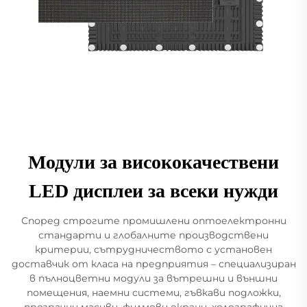
Модули за висококачествени
LED дисплеи за всеки нужди
Според строгите промишлени оптоелектронни
стандарти и глобалните производствени
критерии, сътрудничеството с установен
доставчик от класа на предприятия – специализиран
в пълноцветни модули за вътрешни и външни
помещения, наемни системи, гъвкави подложки,
прозрачни масиви, филмови екрани, холографична