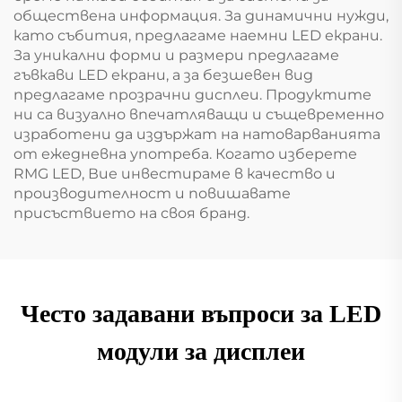
обществена информация. За динамични нужди,
като събития, предлагаме наемни LED екрани.
За уникални форми и размери предлагаме
гъвкави LED екрани, а за безшевен вид
предлагаме прозрачни дисплеи. Продуктите
ни са визуално впечатляващи и същевременно
изработени да издържат на натоварванията
от ежедневна употреба. Когато изберете
RMG LED, Вие инвестираме в качество и
производителност и повишавате
присъствието на своя бранд.
Често задавани въпроси за LED
модули за дисплеи