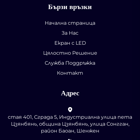
Бързи връзки
Начална страница
За Нас
Екран с LED
Цялостно Решение
Служба Поддръжка
Контакт
Адрес
стая 401, Сграда 5, Индустриална улица пета
Цзянбянь, община Цзянбянь, улица Сонгган,
район Баоан, Шенжен