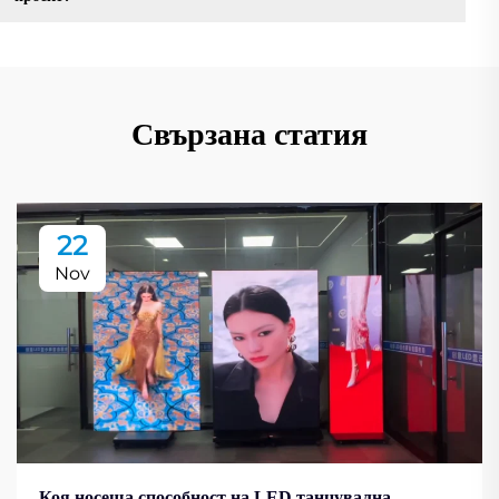
Свързана статия
22
Nov
Коя носеща способност на LED танцувална