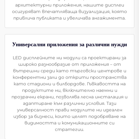
архитектурни приложения, нашите дисплеи
осигуряват впечатляваща визуализация, която
привлича публиката и увеличава ангажимента.
Универсални приложения за различни нужди
LED дисплейните ни модули са проектирани за
широко разнообразие от приложения – от
вътрешни среди като търговски центрове и
конферентни зали до открити пространства
като стадиони и билбордове. Гъвкавостта на
продуктите ни, включително наемни и
прозрачни екрани, позволява лесна инсталация и
адаптиране към различни условия. Тази
универсалност прави модулите ни идеален
избор за бизнеси, които целят подобряване на
видимостта и комуникационните си
стратегии.