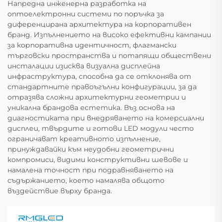
Напредна инженерна разработка на
оптоелектронни системи по поръчка за
диференцирана архитектура на корпоративен
бранд. Изпълнението на високо ефективни кампании
за корпоративна идентичност, флагмански
търговски пространства и потапящи обществени
инсталации изисква визуална дисплейна
инфраструктура, способна да се отклонява от
стандартните правоъгълни конфигурации, за да
отразява сложни архитектурни геометрии и
уникална брандова естетика. Въз основа на
диагностиката при внедряването на комерсиални
дисплеи, твърдите и готови LED модули често
ограничават креативното изпълнение,
принуждавайки към неудобни геометрични
компромиси, видими конструктивни шевове и
намалена точност при подравняването на
съдържанието, което намалява общото
въздействие върху бранда.