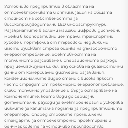
Устойчиво предприятие в областта на
оптоелектрониката и оптимизация на общата
стойност на собствеността за
високопроизводителни LED инфраструктури.
Разгърнатите в големи мащаби цифрови дисплейни
мрежи в корпоративни централи, транспортни
хубове и портфолиа от търговски недвижими
имоти изискват строга оценка на дългосрочното
енергопотребление, ефективността на
топлинното разсейване и операционните разходи
през целия жизнен цикъл. Въз основа на диагностични
данни от комерсиални дисплейни разгъвания,
конвенционалните видео стени с висока яркост
често страдат от прекомерно енергопотребление,
слабо топлинно управление и бързо остаряване на
компонентите, което води до сериозни
допълнителни разходи за електроенергия и ускорява
циклите за капитална подмяна за предприятийните
оператори. Според строгите промишлени
стандарти за оптоелектронно проектиране и
бенчмарковете за устойчиво производство,