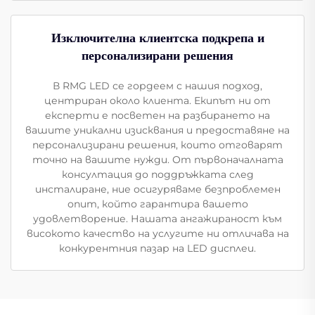
Изключителна клиентска подкрепа и
персонализирани решения
В RMG LED се гордеем с нашия подход,
центриран около клиента. Екипът ни от
експерти е посветен на разбирането на
вашите уникални изисквания и предоставяне на
персонализирани решения, които отговарят
точно на вашите нужди. От първоначалната
консултация до поддръжката след
инсталиране, ние осигуряваме безпроблемен
опит, който гарантира вашето
удовлетворение. Нашата ангажираност към
високото качество на услугите ни отличава на
конкурентния пазар на LED дисплеи.