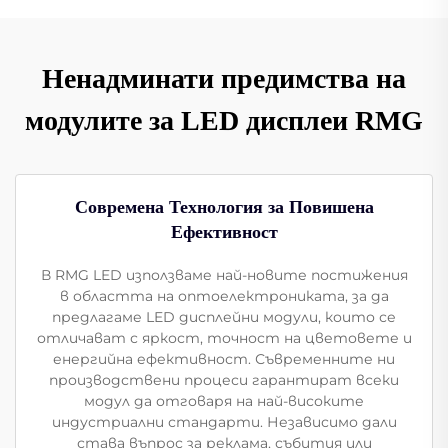
Ненадминати предимства на
модулите за LED дисплеи RMG
Современа Технология за Повишена
Ефективност
В RMG LED използваме най-новите постижения
в областта на оптоелектрониката, за да
предлагаме LED дисплейни модули, които се
отличават с яркост, точност на цветовете и
енергийна ефективност. Съвременните ни
производствени процеси гарантират всеки
модул да отговаря на най-високите
индустриални стандарти. Независимо дали
става въпрос за реклама, събития или