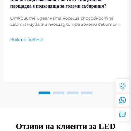
площадка е подходяща за големи събирания?
Открийте идеалната носеща способност за
LED танцувални площадки при големи събития.
Осигурете безопасност, издръжливост и
висока производителност при интензивна
Вижте повече
употреба. Вижте препоръките на експертите.
Отзиви на клиенти за LED