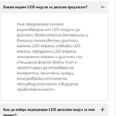
Какви видове LED модули за дисплеи предлагате?
Ние предлагаме голямо
разнообразие от LED модули за
дисплеи, включително вътрешни и
външни пълноцветни дисплеи,
наемни LED екрани, гъвкави LED
екрани, прозрачни LED екрани,
холограмни екрани и дисплеи със
специална форма. Всеки тип е
проектиран да отговаря на
конкретни приложни нужди,
осигурявайки оптимална
производителност и визуална
привлекателност.
Как да избера подходящия LED дисплеен модул за моя
проект?