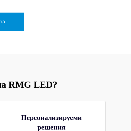
та
 на RMG LED?
Персонализируеми
решения