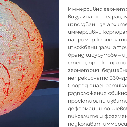
Иммерсивно геометр
визуална интеграция
използвани за архит
иммерсивни корпора
например корпорати
изложбени зали, ат
бранд шоурумове – 
стени, проектирани 
геометрия, безшевно
непрекъснато 360-гр
Според диагностика
разположения обикно
проектирани извити
деформации по шево
пикселите и фрагмен
подкопават иммерси