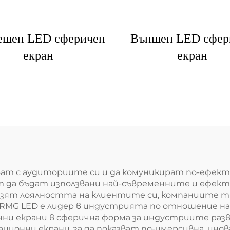
ешен LED сферичен
Външен LED сфер
екран
екран
ат с аудиториите си и да комуникират по-ефекти
ат да бъдат използвани най-съвременните и ефек
апазят лоялността на клиентите си, компаниите 
RMG LED е лидер в индустрията по отношение н
и екрани в сферична форма за индустриите разв
ционни екрани, за да показват по-имерсивна, ино