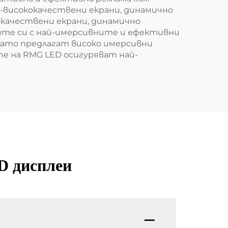
-висококачествени екрани, динамично
окачествени екрани, динамично
ите си с най-имерсивните и ефективни
като предлагат високо имерсивни
е на RMG LED осигуряват най-
D дисплеи