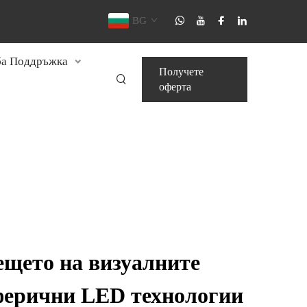
BG
а Поддръжка
Получете
оферта
ещето на визуалните
сферични LED технологии