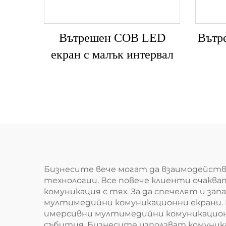
Вътрешен COB LED
Вътр
екран с малък интервал
Бизнесите вече могат да взаимодейств
технологии. Все повече клиенти очакв
комуникация с тях. За да спечелят и з
мултимедийни комуникационни екрани. 
имерсивни мултимедийни комуникационн
събития. Бизнесите използват комуника