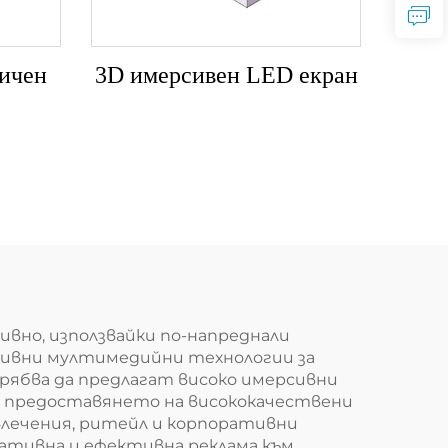
ичен
3D имерсивен LED екран
вно, използвайки по-напреднали
тивни мултимедийни технологии за
трябва да предлагат високо имерсивни
а предоставянето на висококачествени
лечения, ритейл и корпоративни
вативна и ефективна реклама към