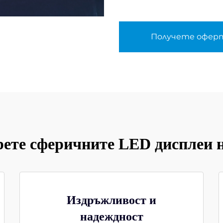
Получете офер
ерете сферичните LED дисплеи
Издръжливост и
надеждност