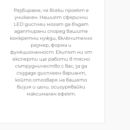
Разбираме, че всеки проект е
уникален. Нашият сферични
LED дисплеи могат да бъдат
адаптирани според вашите
конкретни нужди, включително
размер, форма и
функционалност. Екипът ни от
експерти ще работи в тясно
сътрудничество с вас, за да
създаде дисплеен вариант,
който отговаря на вашето
визия и цели, осигурявайки
максимален ефект.