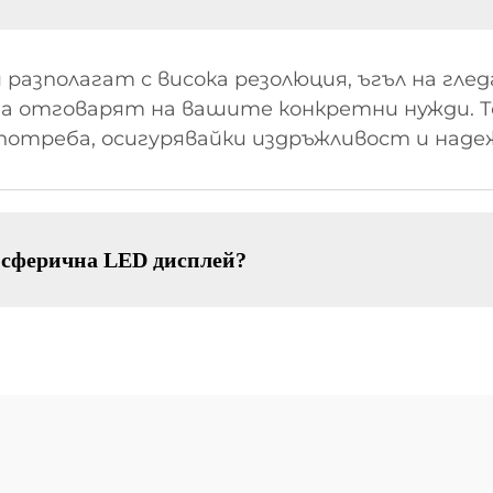
азполагат с висока резолюция, ъгъл на глед
 да отговарят на вашите конкретни нужди. Т
потреба, осигурявайки издръжливост и наде
 сферична LED дисплей?