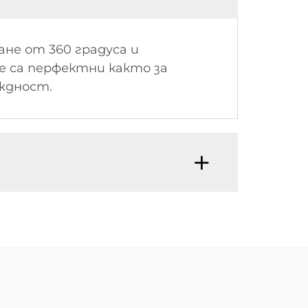
ане от 360 градуса и
е са перфектни както за
ждност.