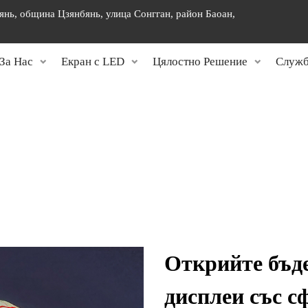
янь, община Цзянбянь, улица Сонгган, район Баоан,
]
За Нас
Екран с LED
Цялостно Решение
Служб
Открийте бъд
дисплеи със 