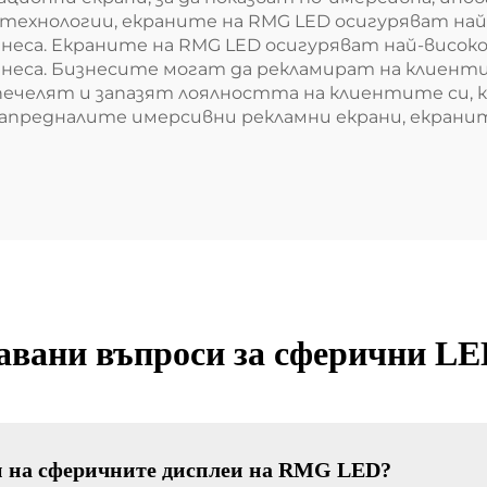
технологии, екраните на RMG LED осигуряват най
неса. Екраните на RMG LED осигуряват най-висок
знеса. Бизнесите могат да рекламират на клиент
печелят и запазят лоялността на клиентите си, 
апредналите имерсивни рекламни екрани, екранит
давани въпроси за сферични LE
и на сферичните дисплеи на RMG LED?