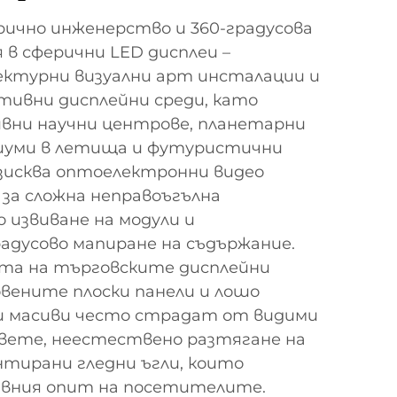
ично инженерство и 360-градусова
 в сферични LED дисплеи –
ектурни визуални арт инсталации и
тивни дисплейни среди, като
вни научни центрове, планетарни
риуми в летища и футуристични
изисква оптоелектронни видео
за сложна неправоъгълна
 извиване на модули и
адусово мапиране на съдържание.
та на търговските дисплейни
вените плоски панели и лошо
 масиви често страдат от видими
вете, неестествено разтягане на
тирани гледни ъгли, които
вния опит на посетителите.