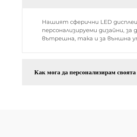
Нашият сферични LED дисплеи р
персонализируеми дизайни, за
вътрешна, така и за външна у
Как мога да персонализирам своята