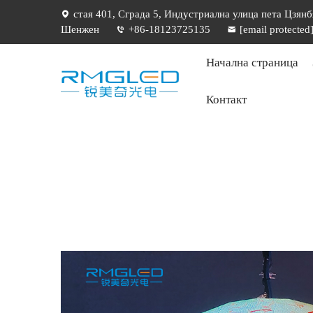
стая 401, Сграда 5, Индустриална улица пета Цзянб
Шенжен
+86-18123725135
[email protected
Начална страница
Контакт