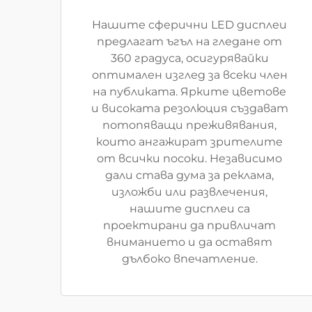
Нашите сферични LED дисплеи
предлагат ъгъл на гледане от
360 градуса, осигурявайки
оптимален изглед за всеки член
на публиката. Ярките цветове
и високата резолюция създават
потопяващи преживявания,
които ангажират зрителите
от всички посоки. Независимо
дали става дума за реклама,
изложби или развлечения,
нашите дисплеи са
проектирани да привличат
вниманието и да оставят
дълбоко впечатление.