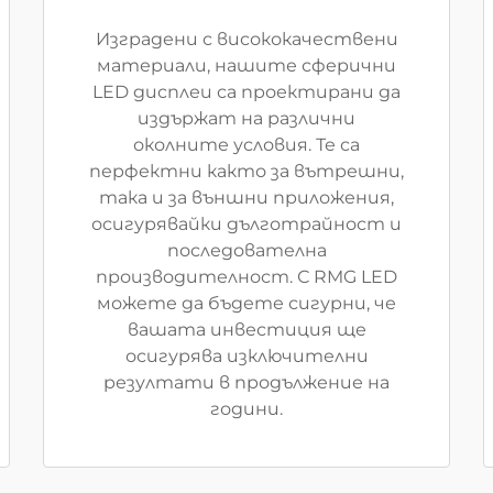
Изградени с висококачествени
материали, нашите сферични
LED дисплеи са проектирани да
издържат на различни
околните условия. Те са
перфектни както за вътрешни,
така и за външни приложения,
осигурявайки дълготрайност и
последователна
производителност. С RMG LED
можете да бъдете сигурни, че
вашата инвестиция ще
осигурява изключителни
резултати в продължение на
години.