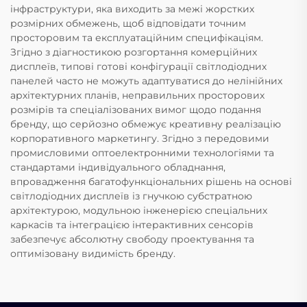
інфраструктури, яка виходить за межі жорстких
розмірних обмежень, щоб відповідати точним
просторовим та експлуатаційним специфікаціям.
Згідно з діагностикою розгортання комерційних
дисплеїв, типові готові конфігурації світлодіодних
панелей часто не можуть адаптуватися до нелінійних
архітектурних планів, неправильних просторових
розмірів та спеціалізованих вимог щодо подання
бренду, що серйозно обмежує креативну реалізацію
корпоративного маркетингу. Згідно з передовими
промисловими оптоелектронними технологіями та
стандартами індивідуального обладнання,
впровадження багатофункціональних рішень на основі
світлодіодних дисплеїв із гнучкою субстратною
архітектурою, модульною інженерією спеціальних
каркасів та інтеграцією інтерактивних сенсорів
забезпечує абсолютну свободу проектування та
оптимізовану видимість бренду.