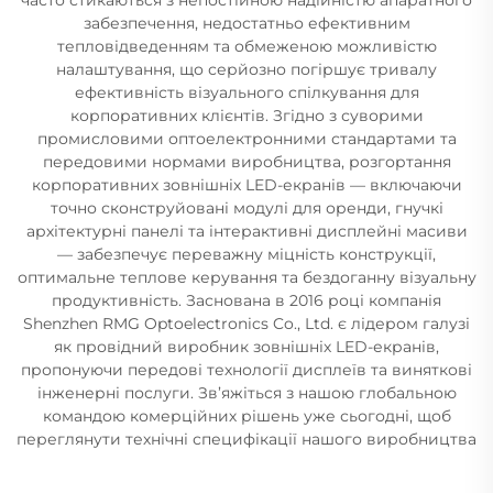
забезпечення, недостатньо ефективним
тепловідведенням та обмеженою можливістю
налаштування, що серйозно погіршує тривалу
ефективність візуального спілкування для
корпоративних клієнтів. Згідно з суворими
промисловими оптоелектронними стандартами та
передовими нормами виробництва, розгортання
корпоративних зовнішніх LED-екранів — включаючи
точно сконструйовані модулі для оренди, гнучкі
архітектурні панелі та інтерактивні дисплейні масиви
— забезпечує переважну міцність конструкції,
оптимальне теплове керування та бездоганну візуальну
продуктивність. Заснована в 2016 році компанія
Shenzhen RMG Optoelectronics Co., Ltd. є лідером галузі
як провідний виробник зовнішніх LED-екранів,
пропонуючи передові технології дисплеїв та виняткові
інженерні послуги. Зв’яжіться з нашою глобальною
командою комерційних рішень уже сьогодні, щоб
переглянути технічні специфікації нашого виробництва