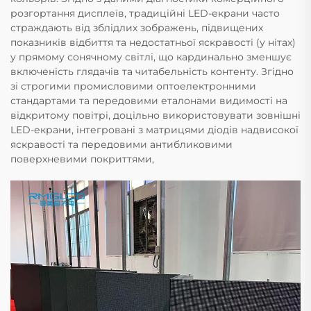
розгортання дисплеїв, традиційні LED-екрани часто
страждають від зблідлих зображень, підвищених
показників відбиття та недостатньої яскравості (у нітах)
у прямому сонячному світлі, що кардинально зменшує
включеність глядачів та читабельність контенту. Згідно
зі строгими промисловими оптоелектронними
стандартами та передовими еталонами видимості на
відкритому повітрі, доцільно використовувати зовнішні
LED-екрани, інтегровані з матрицями діодів надвисокої
яскравості та передовими антибликовими
поверхневими покриттями,