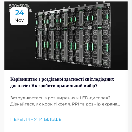
24
Nov
Керівництво з роздільної здатності світлодіодних
дисплеїв: Як зробити правильний вибір?
Затруднюєтесь з розширенням LED-дисплея?
Дізнайтеся, як крок пікселя, PPI та розмір екрана
впливають на чіткість зображення. Отримайте
професійні поради щодо вибору оптимального
ПЕРЕГЛЯНУТИ БІЛЬШЕ
розширення для ваших потреб. Читайте зараз.