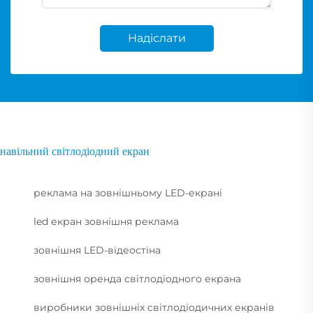
Надіслати
навільний світлодіодний екран
реклама на зовнішньому LED-екрані
led екран зовнішня реклама
зовнішня LED-відеостіна
зовнішня оренда світлодіодного екрана
виробники зовнішніх світлодіодичних екранів