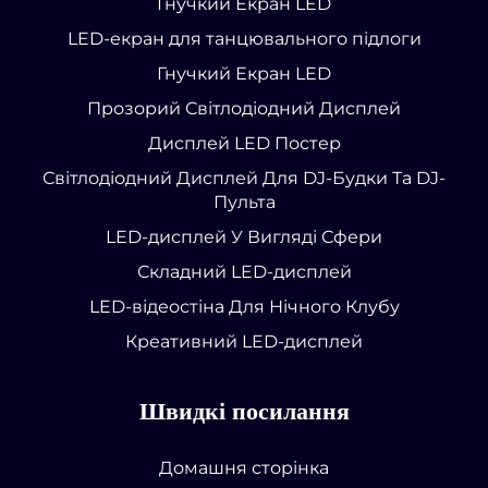
Гнучкий Екран LED
LED-екран для танцювального підлоги
Гнучкий Екран LED
Прозорий Світлодіодний Дисплей
Дисплей LED Постер
Світлодіодний Дисплей Для DJ-Будки Та DJ-
Пульта
LED-дисплей У Вигляді Сфери
Складний LED-дисплей
LED-відеостіна Для Нічного Клубу
Креативний LED-дисплей
Швидкі посилання
Домашня сторінка