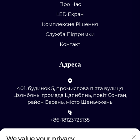
Про Нас
LED Екран
Комплексне Рішення
Служба Підтримки
Контакт
Адреса
401, будинок 5, промислова п'ята вулиця
Цзянбянь, громада Цзянбянь, повіт Сонґан,
район Баоань, місто Шеньчжень
+86-18123725135
[email protected]
We value your privacy