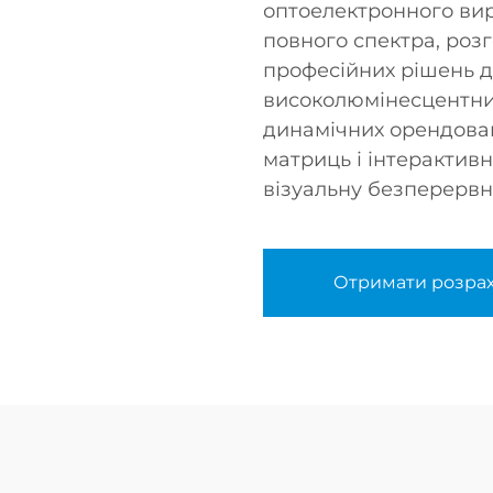
оптоелектронного вир
повного спектра, роз
професійних рішень д
високолюмінесцентних
динамічних орендова
матриць і інтерактив
візуальну безперервн
Отримати розра