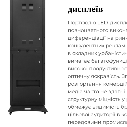
дисплеїв
Портфоліо LED-диспле
повноцветного викон
диференціації на рин
конкурентних реклам
в складних урбаністи
вимагає багатофункці
високої продуктивнос
оптичну яскравість. З
розгортання комерцій
медіа часто не здатні
структурну міцність 
обмежує видимість бр
цільової аудиторії в 
передовими промисл