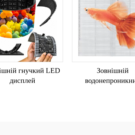
ішній гнучкий LED
Зовнішній
дисплей
водонепроникн
прозорий екра