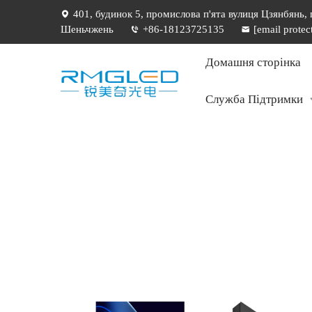
401, будинок 5, промислова п'ята вулиця Цзянбянь,
Шеньчжень
+86-18123725135
[email protec
Домашня сторінка
Служба Підтримки