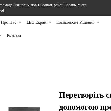
 громада Цзянбянь, повіт Сонґан, район Баоань, місто
ted]
Про Нас
LED Екран
Комплексне Рішення
Контакт
Перетворіть с
допомогою пре