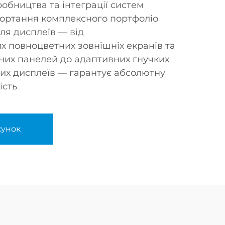
обництва та інтеграції систем
гортання комплексного портфоліо
ля дисплеїв — від
 повноцветних зовнішніх екранів та
них панелей до адаптивних гнучких
них дисплеїв — гарантує абсолютну
ість
хунок