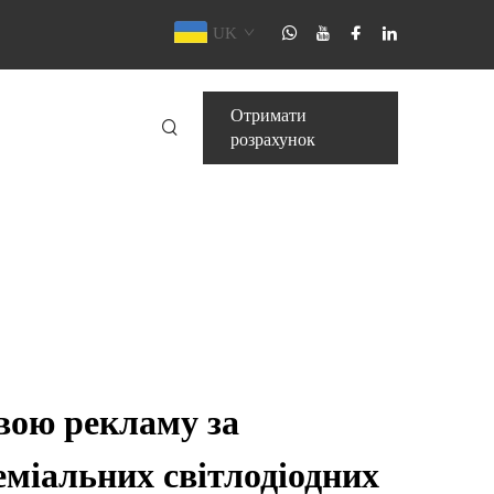
UK
Отримати
розрахунок
вою рекламу за
міальних світлодіодних