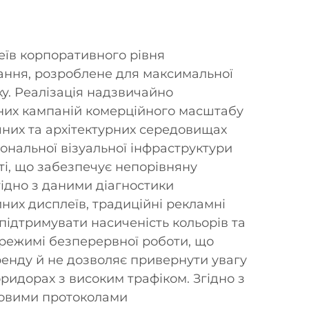
їв корпоративного рівня
ання, розроблене для максимальної
ку. Реалізація надзвичайно
них кампаній комерційного масштабу
чних та архітектурних середовищах
ональної візуальної інфраструктури
ті, що забезпечує непорівняну
гідно з даними діагностики
них дисплеїв, традиційні рекламні
 підтримувати насиченість кольорів та
у режимі безперервної роботи, що
енду й не дозволяє привернути увагу
коридорах з високим трафіком. Згідно з
овими протоколами