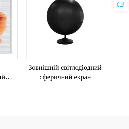
Зовнішній світлодіодний
ий
сферичний екран
н