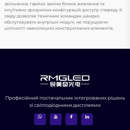
звільнення, гарячої заміни блоків живлення та
інтуїтивно зрозумілих конфігурацій доступу спереду й
ззаду дозволяє технічним командам швидко
обслуговувати внутрішні модулі, не порушуючи
цілісності навколишніх конструктивних елементів.
Професійний постачальник інтегрованих рішень
зі світлодіодними дисплеями