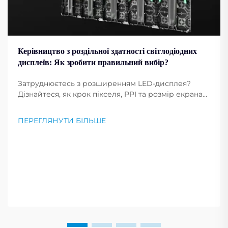
Керівництво з роздільної здатності світлодіодних
дисплеїв: Як зробити правильний вибір?
Затруднюєтесь з розширенням LED-дисплея?
Дізнайтеся, як крок пікселя, PPI та розмір екрана
впливають на чіткість зображення. Отримайте
професійні поради щодо вибору оптимального
ПЕРЕГЛЯНУТИ БІЛЬШЕ
розширення для ваших потреб. Читайте зараз.