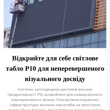
Відкрийте для себе світлове
табло P10 для неперевершеного
візуального досвіду
Системи світлодіодних дисплеїв високої
продуктивності P10, розроблені для універсального
корпоративного зв’язку. Розгортання візуальної
інфраструктури великих масштабів на просторих
комерційних фасадах, транспортних вузлах та місцях