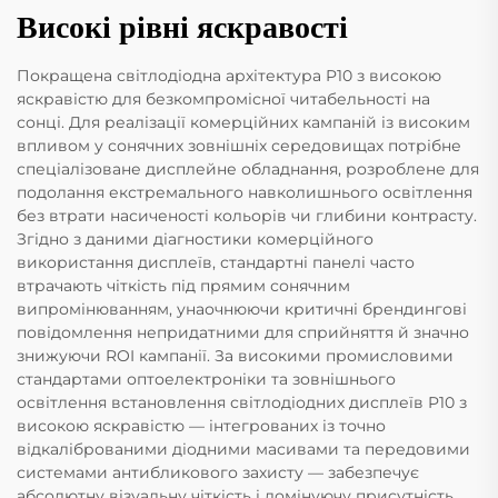
Високі рівні яскравості
Покращена світлодіодна архітектура P10 з високою
яскравістю для безкомпромісної читабельності на
сонці. Для реалізації комерційних кампаній із високим
впливом у сонячних зовнішніх середовищах потрібне
спеціалізоване дисплейне обладнання, розроблене для
подолання екстремального навколишнього освітлення
без втрати насиченості кольорів чи глибини контрасту.
Згідно з даними діагностики комерційного
використання дисплеїв, стандартні панелі часто
втрачають чіткість під прямим сонячним
випромінюванням, унаочнюючи критичні брендингові
повідомлення непридатними для сприйняття й значно
знижуючи ROI кампанії. За високими промисловими
стандартами оптоелектроніки та зовнішнього
освітлення встановлення світлодіодних дисплеїв P10 з
високою яскравістю — інтегрованих із точно
відкаліброваними діодними масивами та передовими
системами антибликового захисту — забезпечує
абсолютну візуальну чіткість і домінуючу присутність