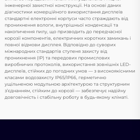
інженерної захистної конструкції. На основі даних
діагностики комерційного використання дисплеїв
стандартні електронні корпуси часто страждають від
проникнення вологи, внутрішньої конденсації та
накопичення пилу, що призводить до передчасної
корозії компонентів, електричних коротких замикань і
повної відмови дисплея. Відповідно до суворих
міжнародних стандартів ступеня захисту від
проникнення (IP) та передових промислових
виробничих протоколів, використання зовнішніх LED-
дисплеїв, стійких до погодних умов — з високоякісними
класами водозахисту IP65/IP66, герметично
ущільненою модульною архітектурою та структурним
з’єднанням, стійким до корозії — забезпечує надійну
довговічність і стабільну роботу в будь-якому кліматі.