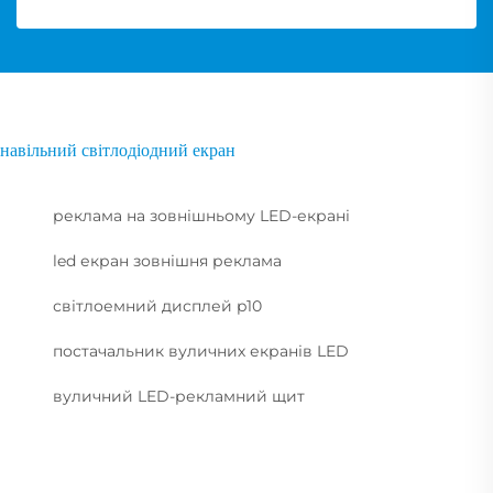
навільний світлодіодний екран
реклама на зовнішньому LED-екрані
led екран зовнішня реклама
світлоемний дисплей p10
постачальник вуличних екранів LED
вуличний LED-рекламний щит