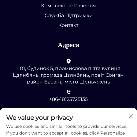
Комплексне Рішення
Служба Підтримки
Контакт
Адреса
401, будинок 5, промислова п'ята вулиця
Цзянбянь, громада Цзянбянь, повіт Сонґан,
район Баоань, місто Шеньчжень
+86-18123725135
[email protected]
We value your privacy
We use cookies and similar tools to provide our services.
If you don't want to accept all cookies, click Personalize