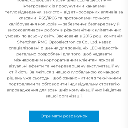
інтегрованих із просунутими каналами
тепловідведення, захистом від атмосферних впливів за
класами IP65/IP66 та протоколами точного
калібрування кольорів — забезпечує безперервну й
високовпливову роботу в різноманітних кліматичних
умовах по всьому світу. Заснована в 2016 році компанія
Shenzhen RMG Optoelectronics Co., Ltd. надає
спеціалізовані рішення для зовнішніх LED-відеостін,
ретельно розроблені для того, щоб надавати
міжнародним корпоративним клієнтам яскраві
візуальні ефекти та неперевершену експлуатаційну
стійкість. Зв’яжіться з нашою глобальною командою
рішень уже сьогодні, щоб ознайомитися з технічними
портфелями та обговорити індивідуальну стратегію
впровадження для зовнішніх комунікаційних ініціатив
вашої організації.
Отримати розрахунок