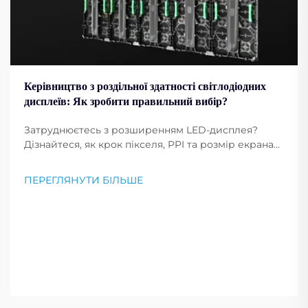
Керівництво з роздільної здатності світлодіодних
дисплеїв: Як зробити правильний вибір?
Затруднюєтесь з розширенням LED-дисплея?
Дізнайтеся, як крок пікселя, PPI та розмір екрана
впливають на чіткість зображення. Отримайте
професійні поради щодо вибору оптимального
ПЕРЕГЛЯНУТИ БІЛЬШЕ
розширення для ваших потреб. Читайте зараз.