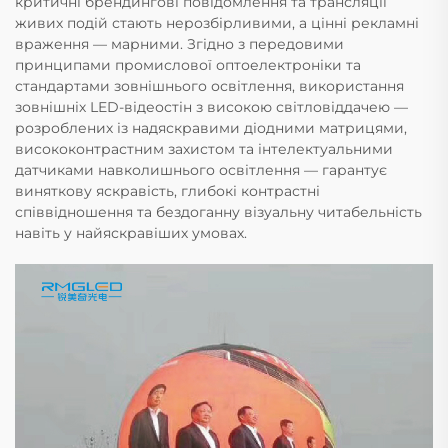
критичні брендингові повідомлення та трансляції
живих подій стають нерозбірливими, а цінні рекламні
враження — марними. Згідно з передовими
принципами промислової оптоелектроніки та
стандартами зовнішнього освітлення, використання
зовнішніх LED-відеостін з високою світловіддачею —
розроблених із надяскравими діодними матрицями,
висококонтрастним захистом та інтелектуальними
датчиками навколишнього освітлення — гарантує
виняткову яскравість, глибокі контрастні
співвідношення та бездоганну візуальну читабельність
навіть у найяскравіших умовах.