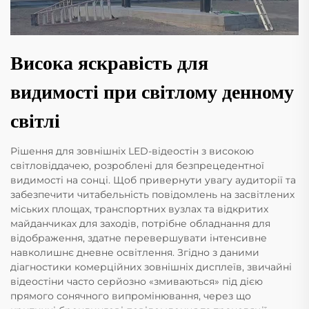
Висока яскравість для
видимості при світлому денному
світлі
Рішення для зовнішніх LED-відеостін з високою
світловіддачею, розроблені для безпрецедентної
видимості на сонці. Щоб привернути увагу аудиторії та
забезпечити читабельність повідомлень на засвітлених
міських площах, транспортних вузлах та відкритих
майданчиках для заходів, потрібне обладнання для
відображення, здатне перевершувати інтенсивне
навколишнє дневне освітлення. Згідно з даними
діагностики комерційних зовнішніх дисплеїв, звичайні
відеостіни часто серйозно «змиваються» під дією
прямого сонячного випромінювання, через що