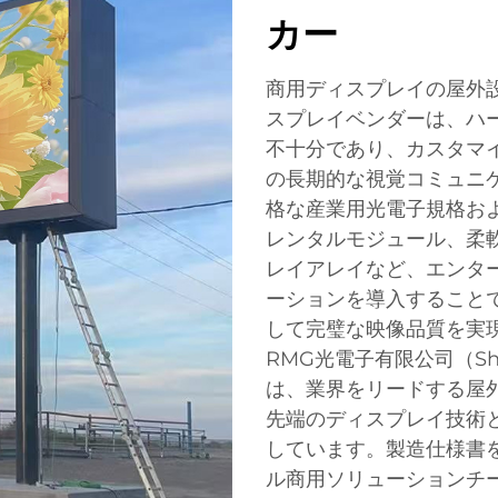
カー
商用ディスプレイの屋外
スプレイベンダーは、ハ
不十分であり、カスタマ
の長期的な視覚コミュニ
格な産業用光電子規格お
レンタルモジュール、柔
レイアレイなど、エンタ
ーションを導入すること
して完璧な映像品質を実現
RMG光電子有限公司（Shenzhe
は、業界をリードする屋
先端のディスプレイ技術
しています。製造仕様書
ル商用ソリューションチ