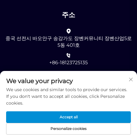
주소
중국 선전시 바오안구 송강가도 장볜커뮤니티 장볜산업5로
5동 401호
+86-18123725135
[email protected]
We value your privacy
We use cookies and similar tools to provide our services.
If you don't want to accept all cookies, click Personalize
cookies.
Accept all
Copyright © 2025 by 선전 RMG 옵토일렉트로닉스 유한회사
-
개인정보 처리방침
Personalize cookies