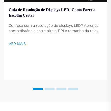
Guia de Resolução de Displays LED: Como Fazer a
Escolha Certa?
Confuso com a resolução de displays LED? Aprenda
como distância entre pixels, PPI e tamanho da tela
afetam a nitidez da imagem. Obtenha dicas
especializadas para escolher a resolução ideal para
VER MAIS
suas necessidades. Leia agora.