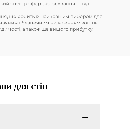
окий спектр сфер застосування — від
ння, що робить їх найкращим вибором для
є значним і безпечним вкладенням коштів.
идимості, а також ще вищого прибутку.
ни для стін