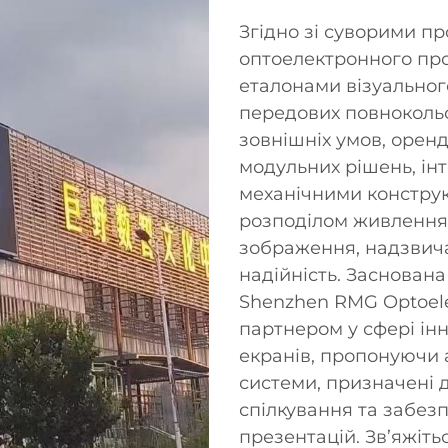
Згідно зі суворими 
оптоелектронного пр
еталонами візуальног
передових повнокольо
зовнішніх умов, оренд
модульних рішень, ін
механічними констру
розподілом живлення,
зображення, надзвича
надійність. Заснована
Shenzhen RMG Optoelec
партнером у сфері ін
екранів, пропонуючи 
системи, призначені 
спілкування та забез
презентацій. Зв’яжіт