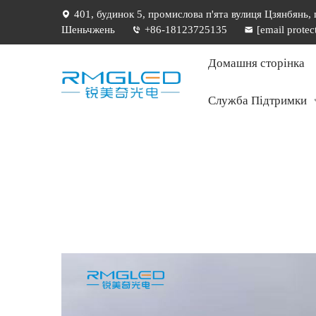
401, будинок 5, промислова п'ята вулиця Цзянбянь,
Шеньчжень
+86-18123725135
[email protec
Домашня сторінка
Служба Підтримки