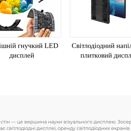
ішній гнучкий LED
Світлодіодний напі
дисплей
плитковий дисп
я стін — це вершина науки візуального дисплею. Зо
 світлодіодні дисплеї, оренду світлодіодних екранів 