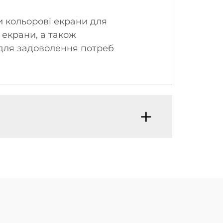
 кольорові екрани для
і екрани, а також
 для задоволення потреб