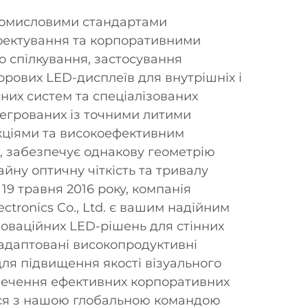
промисловими стандартами
оектування та корпоративними
о спілкування, застосування
рових LED-дисплеїв для внутрішніх і
них систем та спеціалізованих
тегрованих із точними литими
кціями та високоефективним
 забезпечує однакову геометрію
йну оптичну чіткість та тривалу
 19 травня 2016 року, компанія
tronics Co., Ltd. є вашим надійним
новаційних LED-рішень для стінних
адаптовані високопродуктивні
для підвищення якості візуального
печення ефективних корпоративних
ься з нашою глобальною командою