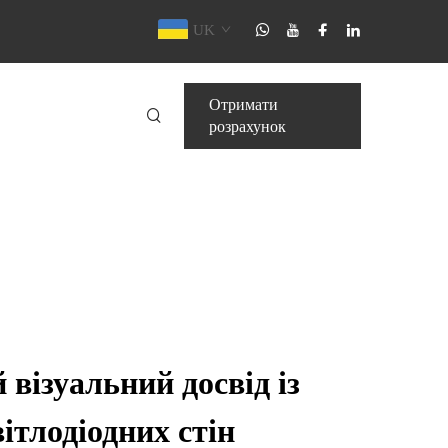
UK
Отримати
розрахунок
 візуальний досвід із
ітлодіодних стін