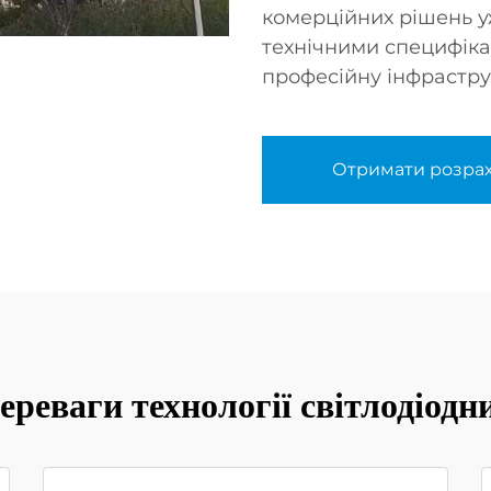
комерційних рішень у
технічними специфіка
професійну інфрастру
Отримати розра
ереваги технології світлодіод