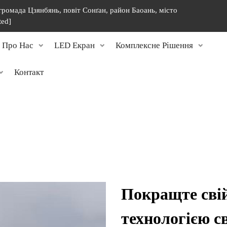
 громада Цзянбянь, повіт Сонґан, район Баоань, місто
ted]
Про Нас
LED Екран
Комплексне Рішення
Контакт
Покращте свій
технологією св