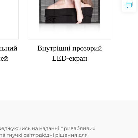
льний
Внутрішні прозорий
лей
LED-екран
середжуючись на наданні привабливих
та гнучкі світлодіодні рішення для