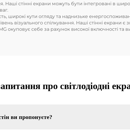
. Наші стінні екрани можуть бути інтегровані в шир
ваг.
сть, широкі кути огляду та наднизьке енергоспожива
рівень візуального спілкування. Наші стінні екрани 
RMG окуповує себе за рахунок високої включності та в
апитання про світлодіодні екра
стін ви пропонуєте?