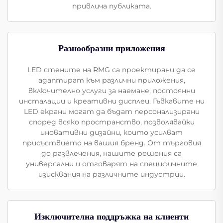
привлича публиката.
Разнообразни приложения
LED стените на RMG са проектирани да се
адаптират към различни приложения,
включително услуги за наемане, постоянни
инсталации и креативни дисплеи. Гъвкавите ни
LED екрани могат да бъдат персонализирани
според всяко пространство, позволявайки
иновативни дизайни, които усилват
присъствието на вашия бренд. От търговия
до развлечения, нашите решения са
универсални и отговарят на специфичните
изисквания на различните индустрии.
Изключителна поддръжка на клиенти