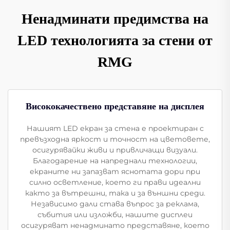
Ненадминати предимства на
LED технологията за стени от
RMG
Висококачествено представяне на дисплея
Нашият LED екран за стена е проектиран с
превъзходна яркост и точност на цветовете,
осигурявайки живи и привличащи визуали.
Благодарение на напреднали технологии,
екраните ни запазват яснотата дори при
силно осветление, което ги прави идеални
както за вътрешни, така и за външни среди.
Независимо дали става въпрос за реклама,
събития или изложби, нашите дисплеи
осигуряват ненадминато представяне, което