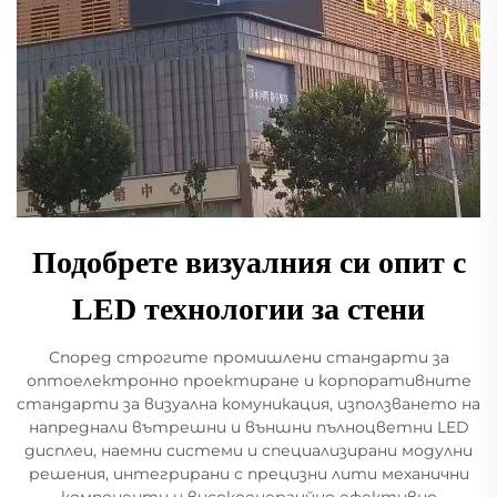
Подобрете визуалния си опит с
LED технологии за стени
Според строгите промишлени стандарти за
оптоелектронно проектиране и корпоративните
стандарти за визуална комуникация, използването на
напреднали вътрешни и външни пълноцветни LED
дисплеи, наемни системи и специализирани модулни
решения, интегрирани с прецизни лити механични
компоненти и високоенергийно ефективно