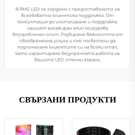
В RMG LED се гордеем с предоставянето на
всеобхватна клиентска поддръжка. От
консултация до инсталиране и поддръжка,
нашият ангажиран екип осигурява
безпроблемен опит. Разбираме важността от
своевременна услуга и сме посветени да
подпомагаме клиентите си на всеки етап,
като гарантираме безупречната работа на
вашите LED стенни екрани.
СВЪРЗАНИ ПРОДУКТИ