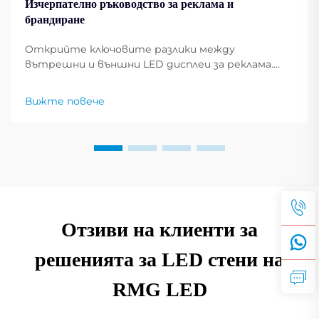
Изчерпателно ръководство за реклама и
брандиране
Открийте ключовите разлики между
вътрешни и външни LED дисплеи за реклама.
Сравнете цени, инсталации и най-подходящите
случаи на използване по отрасли. Получете
Вижте повече
експертни съвети сега.
Отзиви на клиенти за
решенията за LED стени на
RMG LED