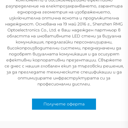
разпределение на електрозахранването, гарантира
еднородна геометрия на изображението,
изключителна оптична яснота и продължителна
надеждност. Основана на 19 май 2016 г., Shenzhen RMG
Optoelectronics Co., Ltd. е ваш надежден партньор в
областта на иновативните LED стени за визуална
комуникация, предлагайки персонализирани,
високопроизводителни системи, предназначени да
подобрят визуалната комуникация и да осигурят
ефективни корпоративни презентации. Свържете
се днес с нашия глобален екип за търговски решения,
за да прегледате техническите спецификации и да
оптимизирате инфраструктурата си за
професионални дисплеи.
Получете оферта