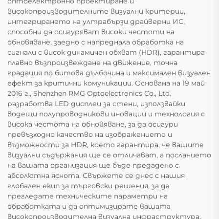
оптоелектронно проектиране и
високопроизводителните визуални критерии,
интегрирането на ултрабързи драйверни ИС,
способни да осигуряват високи честоти на
обновяване, заедно с напреднала обработка на
сигнали с висок динамичен обхват (HDR), гарантира
плавно възпроизвеждане на движение, точна
градация по битова дълбочина и максимален визуален
ефект за критични комуникации. Основана на 19 май
2016 г., Shenzhen RMG Optoelectronics Co., Ltd.
разработва LED дисплеи за стени, използвайки
водещи полупроводникови иновации и технология с
висока честота на обновяване, за да осигури
превъзходно качество на изображението и
възможности за HDR, което гарантира, че вашите
визуални съдържания ще се отличават, а посланието
на вашата организация ще бъде предадено с
абсолютна яснота. Свържете се днес с нашия
глобален екип за търговски решения, за да
прегледате техническите параметри на
обработката и да оптимизирате вашата
високопроизводителна визуална инфраструктура.