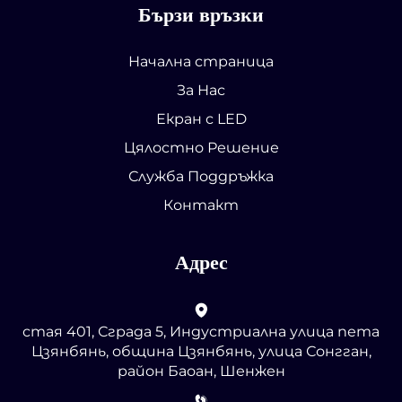
Бързи връзки
Начална страница
За Нас
Екран с LED
Цялостно Решение
Служба Поддръжка
Контакт
Адрес
стая 401, Сграда 5, Индустриална улица пета
Цзянбянь, община Цзянбянь, улица Сонгган,
район Баоан, Шенжен