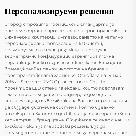
Персонализируеми решения
Според строгите промишлени стандарти за
оптоелектронно проектиране и пространствени
инженерни критерии, интегрирането на напълно
персонализирани топологии на кабинети,
регулируеми пикселни резолюции и модулни
геометрични конфигурации гарантира точна
подгонка за всеки физически обем, като в същото
време укрепва идентичността на бранда и
пространствената хармония. Основана на 19 май
2016 г., Shenzhen RMG Optoelectronics Co., Ltd.
проектира LED стени за екрани, които предлагат
пълна персонализация по размер, резолюция и
конфигурация, позволявайки на вашата организация
да създаде дисплейна система, която идеално
отговаря на вашите изисквания за пространствена
геометрия и брандиране. Свържете се днес с нашия
глобален екип за търговски решения, за да
прегледате нашите протоколи за персонализирано