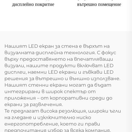
дисплейно покритие
вътрешно помещение
Нашият LED екран за стена е върхът на
визуалната дисплейна технология. С фокус
върху предоставянето на впечатляващи
визуали, нашите продукти включват LED
дисплеи, наемни LED екрани и гъвкави LED
решения за вътрешно и външно използване.
Нашият стенни екрани могат да бъдат
интегрирани в широк спектър от
приложения – от корпоративни среди до
екрани за развлечения.
Те предлагат висока резолюция, широки ъгли
на гледане и изключително ниско
енергопотребление, което ги прави
предпочитания избор за всяка компания,