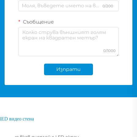
0/200
Съобщение
0/1000
Изпрати
lED видео стена
гъвкав дисплей с LED екран