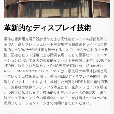
革新的なディスプレイ技術
厳格な産業用光電子設計基準および高性能ビジュアル評価基準に
基づき、高リフレッシュレートを実現する超高速ドライバICと先
進的なHDR信号処理技術を統合することで、滑らかな動きの再現
性、正確なビット深度による階調表現、そして重要なコミュニケ
ーションにおいて最大の視覚的インパクトを確保します。2016年5
月19日に設立された深セン・RMG光電子有限公司（Shenzhen
RMG Optoelectronics Co., Ltd.）は、最先端の半導体技術と高
リフレッシュ技術を活用し、壁面用LEDディスプレイを開発・製
造しています。これにより、卓越した画質とHDR対応性能を実現
し、お客様の映像コンテンツを際立たせ、企業メッセージを明確
かつ確実に伝達します。技術的な処理パラメータの確認や、高性
能ビジュアルインフラの最適化について、ぜひ当社のグローバル
商用ソリューションチームまでお問い合わせください。