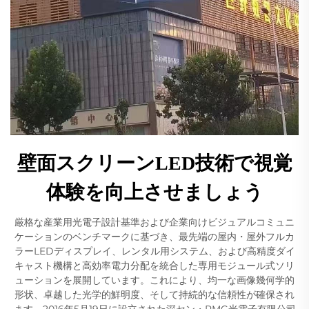
壁面スクリーンLED技術で視覚
体験を向上させましょう
厳格な産業用光電子設計基準および企業向けビジュアルコミュニ
ケーションのベンチマークに基づき、最先端の屋内・屋外フルカ
ラーLEDディスプレイ、レンタル用システム、および高精度ダイ
キャスト機構と高効率電力分配を統合した専用モジュール式ソリ
ューションを展開しています。これにより、均一な画像幾何学的
形状、卓越した光学的鮮明度、そして持続的な信頼性が確保され
ます。2016年5月19日に設立された深セン・RMG光電子有限公司