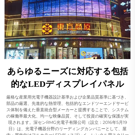
あらゆるニーズに対応する包括
的なLEDディスプレイパネル
厳格な産業用光電子機器設計基準および企業品質基準に基づき、
部品の厳選、先進的な熱管理、包括的なエンドツーエンドサービ
ス体制を備えた垂直統合型メーカーと提携することで、システム
の稼働率最大化、均一な映像品質、そして投資の確実な保護が実
現されます。深センRMG光電子有限公司（設立：2016年5月19
日）は、光電子機器分野のリーディングカンパニーとして、屋
内・屋外向けフルカラーLEDディスプレイ、レンタル用スクリー