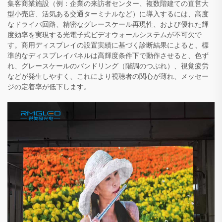
集客商業施設（例：企業の来訪者センター、複数階建ての直営大
型小売店、活気ある交通ターミナルなど）に導入するには、高度
なドライバ回路、精密なグレースケール再現性、および優れた輝
度効率を実現する光電子式ビデオウォールシステムが不可欠で
す。商用ディスプレイの設置実績に基づく診断結果によると、標
準的なディスプレイパネルは高輝度条件下で動作させると、色ず
れ、グレースケールのバンドリング（階調のつぶれ）、視覚疲労
などが発生しやすく、これにより視聴者の関心が薄れ、メッセー
ジの定着率が低下します。