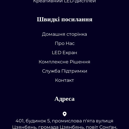
Креативний LED-дисплей
Швидкі посилання
Домашня сторінка
Про Нас
LED Екран
Комплексне Рішення
Служба Підтримки
Контакт
Адреса
401, будинок 5, промислова п'ята вулиця
Цзянбянь, громада Цзянбянь, повіт Сонґан,