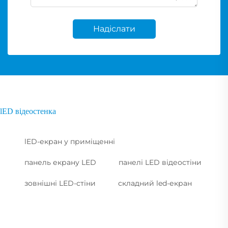
Надіслати
lED відеостенка
lED-екран у приміщенні
панель екрану LED
панелі LED відеостіни
зовнішні LED-стіни
складний led-екран