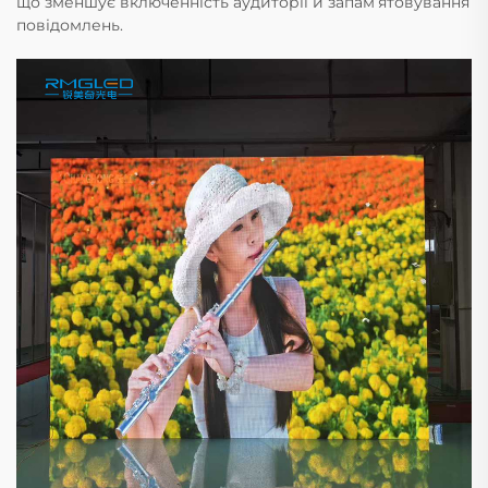
що зменшує включенність аудиторії й запам’ятовування
повідомлень.