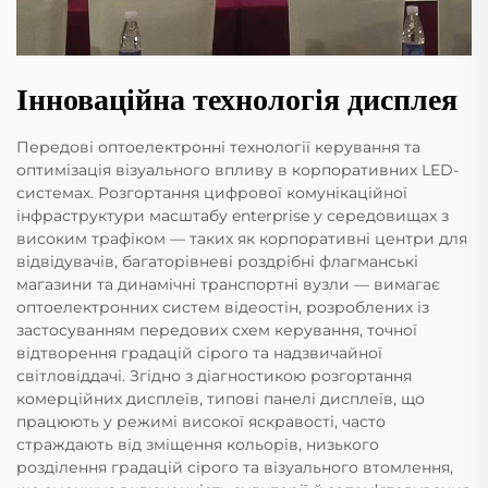
Інноваційна технологія дисплея
Передові оптоелектронні технології керування та
оптимізація візуального впливу в корпоративних LED-
системах. Розгортання цифрової комунікаційної
інфраструктури масштабу enterprise у середовищах з
високим трафіком — таких як корпоративні центри для
відвідувачів, багаторівневі роздрібні флагманські
магазини та динамічні транспортні вузли — вимагає
оптоелектронних систем відеостін, розроблених із
застосуванням передових схем керування, точної
відтворення градацій сірого та надзвичайної
світловіддачі. Згідно з діагностикою розгортання
комерційних дисплеїв, типові панелі дисплеїв, що
працюють у режимі високої яскравості, часто
страждають від зміщення кольорів, низького
розділення градацій сірого та візуального втомлення,