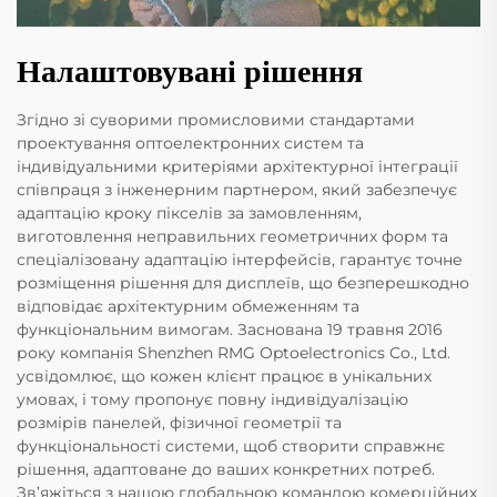
Налаштовувані рішення
Згідно зі суворими промисловими стандартами
проектування оптоелектронних систем та
індивідуальними критеріями архітектурної інтеграції
співпраця з інженерним партнером, який забезпечує
адаптацію кроку пікселів за замовленням,
виготовлення неправильних геометричних форм та
спеціалізовану адаптацію інтерфейсів, гарантує точне
розміщення рішення для дисплеїв, що безперешкодно
відповідає архітектурним обмеженням та
функціональним вимогам. Заснована 19 травня 2016
року компанія Shenzhen RMG Optoelectronics Co., Ltd.
усвідомлює, що кожен клієнт працює в унікальних
умовах, і тому пропонує повну індивідуалізацію
розмірів панелей, фізичної геометрії та
функціональності системи, щоб створити справжнє
рішення, адаптоване до ваших конкретних потреб.
Зв’яжіться з нашою глобальною командою комерційних