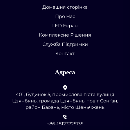
Домашня сторінка
Про Нас
LED Екран
Комплексне Рішення
Служба Підтримки
Контакт
Адреса
401, будинок 5, промислова п'ята вулиця
Цзянбянь, громада Цзянбянь, повіт Сонґан,
район Баоань, місто Шеньчжень
+86-18123725135