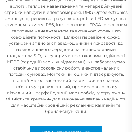
вологи, теплове навантаження та непередбачувані
стрибки напруги в електромережі. RMG Optoelectronics
зменшує ці ризики за рахунок розробки LED-модулів зі
ступенем захисту IP66, інтегрованих з FPGA-керованим
тепловим менеджментом та активною корекцією
коефіцієнта потужності. Шляхом перевірки кожної
установки згідно зі співвідношеннями яскравості до
навколишнього середовища, встановленими
стандартом SID, та суворими протоколами надійності
MTBF (середній час між відмовами), ми забезпечуємо
стабільну високоякісну роботу в екстремальних
погодних умовах. Мої технічні оцінки підтверджують,
що цей метод, заснований на емпіричних даних,
забезпечує резилієнтний, промислового класу
візуальний інтерфейс, який має необхідну структурну
міцність та критичну для виконання завдань надійність
для масштабних зовнішніх рекламних кампаній та
бренд-комунікацій.
Отримати розрахунок