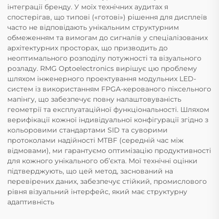
інтеграції бренду. У моїх технічних аудитах я
спостерігав, що типові («готові») рішення для дисплеїв
часто не відповідають унікальним структурним
обмеженням та вимогам до сигналів у спеціалізованих
архітектурних просторах, що призводить до
неоптимального розподілу потужності та візуального
розладу. RMG Optoelectronics вирішує цю проблему
шляхом інженерного проектування модульних LED-
систем із використанням FPGA-керованого піксельного
мапінгу, що забезпечує повну налаштовуваність
геометрії та експлуатаційної функціональності. Шляхом
верифікації кожної індивідуальної конфігурації згідно з
кольоровими стандартами SID та суворими
протоколами надійності MTBF (середній час між
відмовами), ми гарантуємо оптимізацію продуктивності
для кожного унікального об’єкта. Мої технічні оцінки
підтверджують, що цей метод, заснований на
перевірених даних, забезпечує стійкий, промислового
рівня візуальний інтерфейс, який має структурну
адаптивність