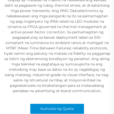
dahil sa pagpasok ng tubig, thermal stress, at di-katantang
mga power transients. Ang RMG Optoelectronics ay
nababawasan ang mga panganib na ito sa pamamagitan
ng pag-iingenyero ng IP66-rated na LED modules na
isinama sa FPGA-governed na thermal management at
active power-factor correction. Sa pamamagitan ng
pagpapatunay sa bawat deployment laban sa SID-
compliant na luminance-to-ambient ratios at mahigpit na
MTBF (Mean Time Between Failures) reliability protocols,
tiyak namin ang patuloy na mataas na fidelity na pagganap
sa ilalim ng ekstremong kondisyon ng panahon. Ang aking
mga teknikal na pagtataya ay sumusuporta na ang
metodong may base sa datos na ito ay nagbibigay ng
isang matatag, industrial-grade na visual interface, na nag-
aalok ng istruktural na tibay at misyon-kritikal na
pagkakatiwala na kinakailangan para sa malawakang
panlabas na advertising at brand communication.
Kumuha ng Quote