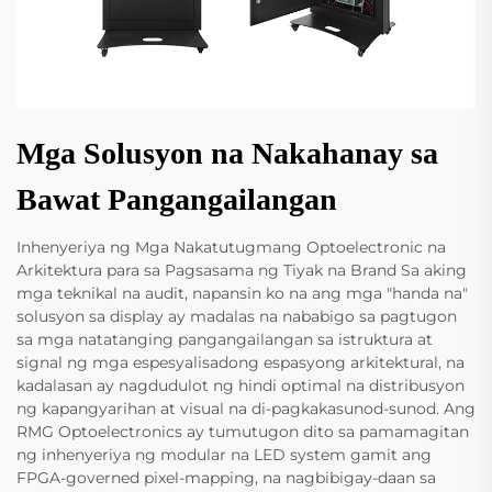
Mga Solusyon na Nakahanay sa
Bawat Pangangailangan
Inhenyeriya ng Mga Nakatutugmang Optoelectronic na
Arkitektura para sa Pagsasama ng Tiyak na Brand Sa aking
mga teknikal na audit, napansin ko na ang mga "handa na"
solusyon sa display ay madalas na nababigo sa pagtugon
sa mga natatanging pangangailangan sa istruktura at
signal ng mga espesyalisadong espasyong arkitektural, na
kadalasan ay nagdudulot ng hindi optimal na distribusyon
ng kapangyarihan at visual na di-pagkakasunod-sunod. Ang
RMG Optoelectronics ay tumutugon dito sa pamamagitan
ng inhenyeriya ng modular na LED system gamit ang
FPGA-governed pixel-mapping, na nagbibigay-daan sa