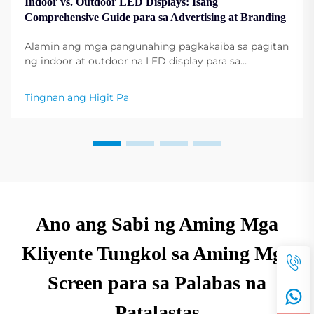
Indoor vs. Outdoor LED Displays: Isang
Comprehensive Guide para sa Advertising at Branding
Alamin ang mga pangunahing pagkakaiba sa pagitan
ng indoor at outdoor na LED display para sa
advertising. Ihambing ang gastos, pag-install, at
pinakamahusay na gamit ayon sa industriya. Kuhaan
Tingnan ang Higit Pa
ng ekspertong pananaw ngayon.
Ano ang Sabi ng Aming Mga
Kliyente Tungkol sa Aming Mga
Screen para sa Palabas na
Patalastas