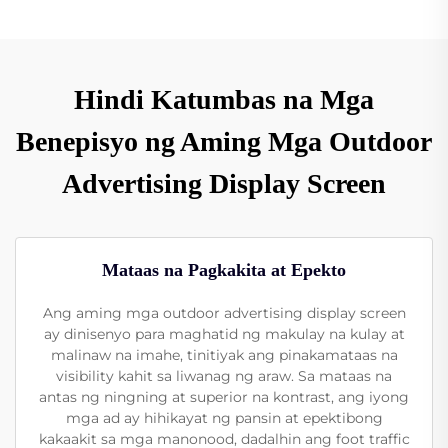
Hindi Katumbas na Mga
Benepisyo ng Aming Mga Outdoor
Advertising Display Screen
Mataas na Pagkakita at Epekto
Ang aming mga outdoor advertising display screen
ay dinisenyo para maghatid ng makulay na kulay at
malinaw na imahe, tinitiyak ang pinakamataas na
visibility kahit sa liwanag ng araw. Sa mataas na
antas ng ningning at superior na kontrast, ang iyong
mga ad ay hihikayat ng pansin at epektibong
kakaakit sa mga manonood, dadalhin ang foot traffic