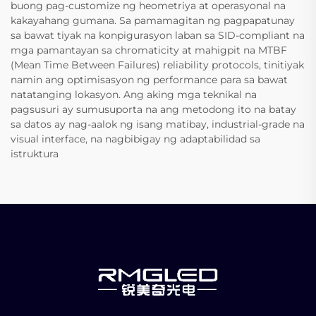
buong pag-customize ng heometriya at operasyonal na
kakayahang gumana. Sa pamamagitan ng pagpapatunay
sa bawat tiyak na konpigurasyon laban sa SID-compliant na
mga pamantayan sa chromaticity at mahigpit na MTBF
(Mean Time Between Failures) reliability protocols, tinitiyak
namin ang optimisasyon ng performance para sa bawat
natatanging lokasyon. Ang aking mga teknikal na
pagsusuri ay sumusuporta na ang metodong ito na batay
sa datos ay nag-aalok ng isang matibay, industrial-grade na
visual interface, na nagbibigay ng adaptabilidad sa
istruktura