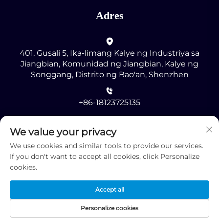
Adres
401, Gusali 5, Ika-limang Kalye ng Industriya sa
Jiangbian, Komunidad ng Jiangbian, Kalye ng
Songgang, Distrito ng Bao'an, Shenzhen
+86-18123725135
[email protected]
We value your privacy
We use cookies and similar tools to provide our services.
If you don't want to accept all cookies, click Personalize
cookies.
Accept all
Copyright © 2025 ni Shenzhen RMG Optoelectronics
Co., Ltd. -
Patakaran sa Pagkakapribado
Personalize cookies