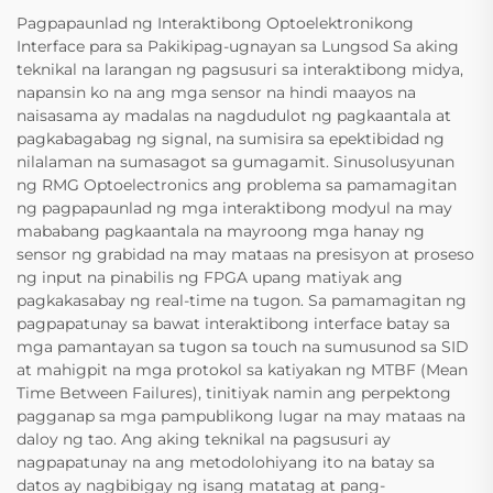
Pagpapaunlad ng Interaktibong Optoelektronikong
Interface para sa Pakikipag-ugnayan sa Lungsod Sa aking
teknikal na larangan ng pagsusuri sa interaktibong midya,
napansin ko na ang mga sensor na hindi maayos na
naisasama ay madalas na nagdudulot ng pagkaantala at
pagkabagabag ng signal, na sumisira sa epektibidad ng
nilalaman na sumasagot sa gumagamit. Sinusolusyunan
ng RMG Optoelectronics ang problema sa pamamagitan
ng pagpapaunlad ng mga interaktibong modyul na may
mababang pagkaantala na mayroong mga hanay ng
sensor ng grabidad na may mataas na presisyon at proseso
ng input na pinabilis ng FPGA upang matiyak ang
pagkakasabay ng real-time na tugon. Sa pamamagitan ng
pagpapatunay sa bawat interaktibong interface batay sa
mga pamantayan sa tugon sa touch na sumusunod sa SID
at mahigpit na mga protokol sa katiyakan ng MTBF (Mean
Time Between Failures), tinitiyak namin ang perpektong
pagganap sa mga pampublikong lugar na may mataas na
daloy ng tao. Ang aking teknikal na pagsusuri ay
nagpapatunay na ang metodolohiyang ito na batay sa
datos ay nagbibigay ng isang matatag at pang-