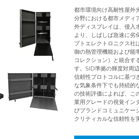
都市環境向け高耐性屋外
分野における都市メディ
外ディスプレイは、侵入
より、しばしば急速に劣
プトエレクトロニクス社は、
御の熱管理機能および能
コレクション）と統合す
す。SID準拠の輝度対周
信頼性プロトコルに基づ
な気象条件下でも持続的
の技術評価によれば、こ
業用グレードの視覚イン
びブランドコミュニケー
クリティカルな信頼性を