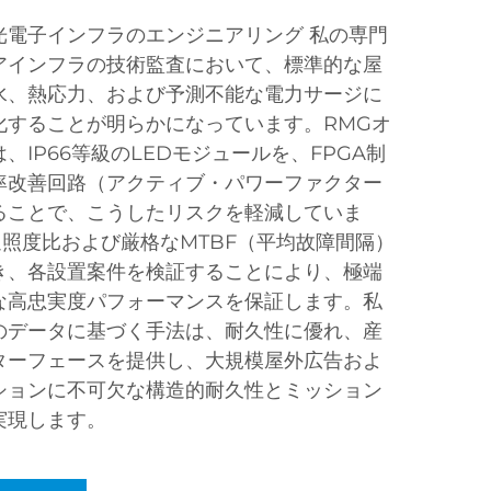
光電子インフラのエンジニアリング 私の専門
アインフラの技術監査において、標準的な屋
水、熱応力、および予測不能な電力サージに
化することが明らかになっています。RMGオ
IP66等級のLEDモジュールを、FPGA制
率改善回路（アクティブ・パワーファクター
ることで、こうしたリスクを軽減していま
辺照度比および厳格なMTBF（平均故障間隔）
き、各設置案件を検証することにより、極端
な高忠実度パフォーマンスを保証します。私
のデータに基づく手法は、耐久性に優れ、産
ターフェースを提供し、大規模屋外広告およ
ションに不可欠な構造的耐久性とミッション
実現します。