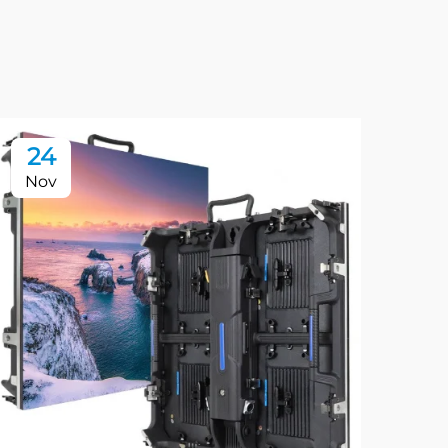
24
2
Nov
No
店
L
で