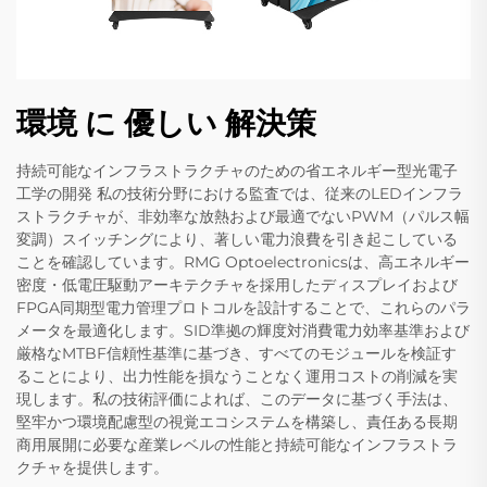
環境 に 優しい 解決策
持続可能なインフラストラクチャのための省エネルギー型光電子
工学の開発 私の技術分野における監査では、従来のLEDインフラ
ストラクチャが、非効率な放熱および最適でないPWM（パルス幅
変調）スイッチングにより、著しい電力浪費を引き起こしている
ことを確認しています。RMG Optoelectronicsは、高エネルギー
密度・低電圧駆動アーキテクチャを採用したディスプレイおよび
FPGA同期型電力管理プロトコルを設計することで、これらのパラ
メータを最適化します。SID準拠の輝度対消費電力効率基準および
厳格なMTBF信頼性基準に基づき、すべてのモジュールを検証す
ることにより、出力性能を損なうことなく運用コストの削減を実
現します。私の技術評価によれば、このデータに基づく手法は、
堅牢かつ環境配慮型の視覚エコシステムを構築し、責任ある長期
商用展開に必要な産業レベルの性能と持続可能なインフラストラ
クチャを提供します。