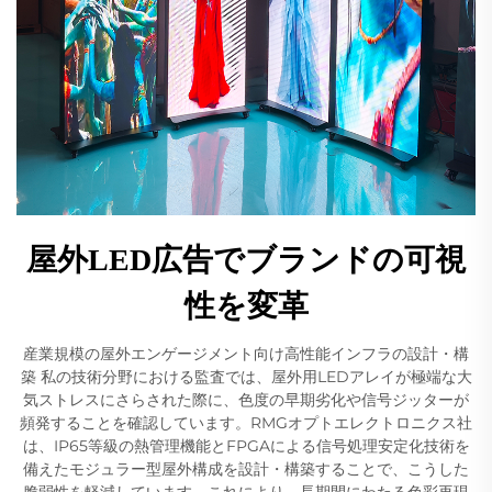
屋外LED広告でブランドの可視
性を変革
産業規模の屋外エンゲージメント向け高性能インフラの設計・構
築 私の技術分野における監査では、屋外用LEDアレイが極端な大
気ストレスにさらされた際に、色度の早期劣化や信号ジッターが
頻発することを確認しています。RMGオプトエレクトロニクス社
は、IP65等級の熱管理機能とFPGAによる信号処理安定化技術を
備えたモジュラー型屋外構成を設計・構築することで、こうした
脆弱性を軽減しています。これにより、長期間にわたる色彩再現