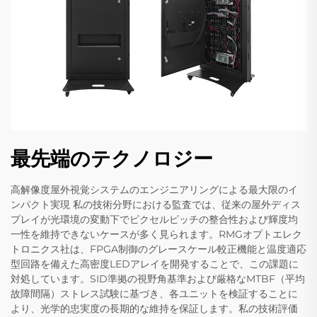
最先端のテクノロジー
高解像度屋外視覚システムのエンジニアリングによる最大限のイ
ンパクト実現 私の技術分野における監査では、従来の屋外ディス
プレイが光環境の変動下でピクセルピッチの整合性および輝度均
一性を維持できないケースが多く見られます。RMGオプトエレク
トロニクス社は、FPGA制御のグレースケール較正機能と温度適応
型回路を備えた高密度LEDアレイを開発することで、この課題に
対処しています。SID準拠の視野角基準および厳格なMTBF（平均
故障間隔）ストレス試験に基づき、各ユニットを検証することに
より、光学的忠実度の長期的な維持を保証します。私の技術評価