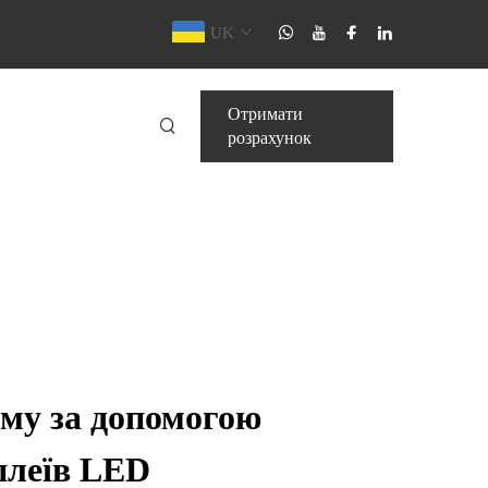
UK
Отримати
розрахунок
му за допомогою
плеїв LED