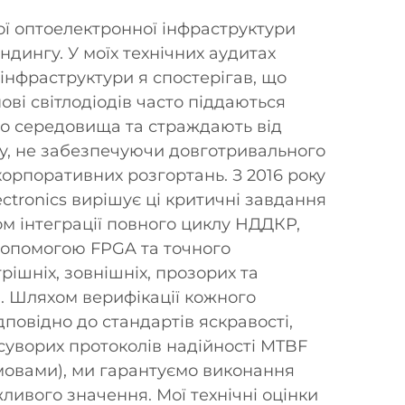
ї оптоелектронної інфраструктури
ндингу. У моїх технічних аудитах
інфраструктури я спостерігав, що
ові світлодіодів часто піддаються
о середовища та страждають від
лу, не забезпечуючи довготривального
корпоративних розгортань. З 2016 року
ctronics вирішує ці критичні завдання
м інтеграції повного циклу НДДКР,
допомогою FPGA та точного
ішніх, зовнішніх, прозорих та
. Шляхом верифікації кожного
повідно до стандартів яскравості,
 суворих протоколів надійності MTBF
дмовами), ми гарантуємо виконання
ливого значення. Мої технічні оцінки