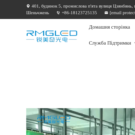
401, будинок 5, промислова п'ята вулиця Цзянбянь,
Шеньчжень
+86-18123725135
[email protec
Домашня сторінка
Служба Підтримки