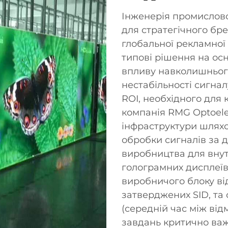
Інженерія промислово
для стратегічного бре
глобальної рекламної 
типові рішення на осн
впливу навколишньог
нестабільності сигна
ROI, необхідного для 
компанія RMG Optoele
інфраструктури шляхо
обробки сигналів за 
виробництва для внутр
голограмних дисплеїв
виробничого блоку від
затверджених SID, та
(середній час між ві
завдань критично важ