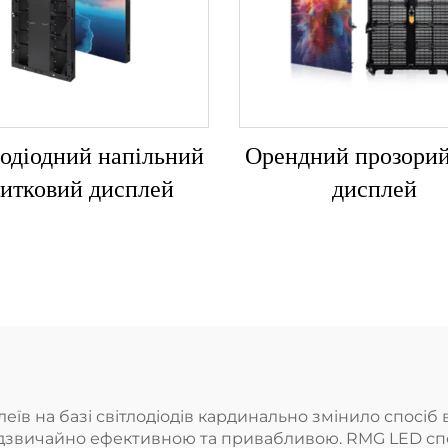
лодіодний напільний
Орендний прозори
итковий дисплей
дисплей
на базі світлодіодів кардинально змінило спосіб вза
дзвичайно ефективною та привабливою. RMG LED спец