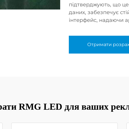
підтверджують, що це
даних, забезпечує сті
інтерфейс, надаючи ар
Отримати розра
рати RMG LED для ваших рек