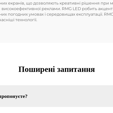
них екранів, що дозволяють креативні рішення при м
я високоефективної реклами. RMG LED робить акцент н
них погодних умовах і середовищах експлуатації. RM
сніші технології.
Поширені запитання
 пропонуєте?