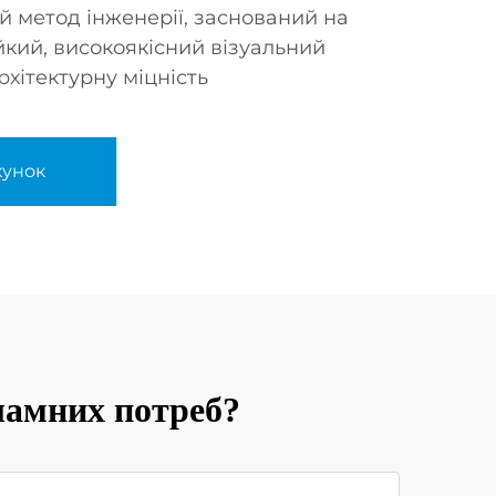
й метод інженерії, заснований на
йкий, високоякісний візуальний
хітектурну міцність
хунок
ламних потреб?