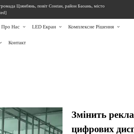
 громада Цзянбянь, повіт Сонґан, район Баоань, місто
ted]
Про Нас
LED Екран
Комплексне Рішення
Контакт
Змінить рекла
цифрових дис