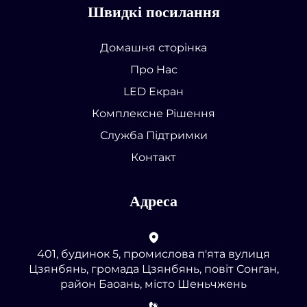
Швидкі посилання
Домашня сторінка
Про Нас
LED Екран
Комплексне Рішення
Служба Підтримки
Контакт
Адреса
401, будинок 5, промислова п'ята вулиця
Цзянбянь, громада Цзянбянь, повіт Сонґан,
район Баоань, місто Шеньчжень