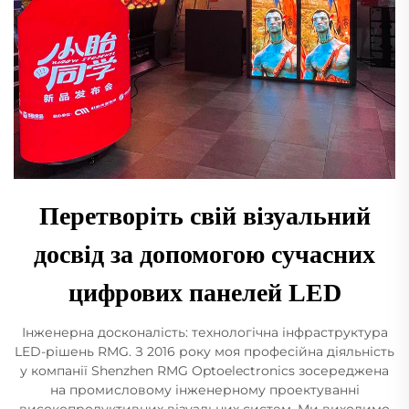
Перетворіть свій візуальний
досвід за допомогою сучасних
цифрових панелей LED
Інженерна досконалість: технологічна інфраструктура
LED-рішень RMG. З 2016 року моя професійна діяльність
у компанії Shenzhen RMG Optoelectronics зосереджена
на промисловому інженерному проектуванні
високопродуктивних візуальних систем. Ми виходимо