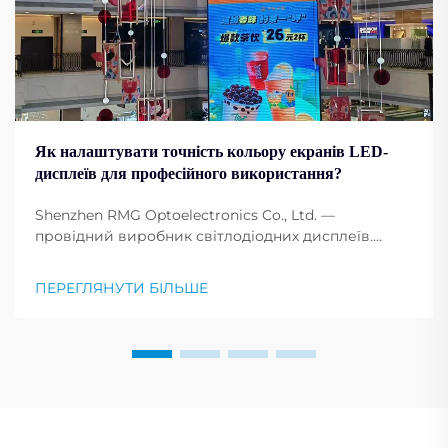
Як налаштувати точність кольору екранів LED-
дисплеїв для професійного використання?
Shenzhen RMG Optoelectronics Co., Ltd. —
провідний виробник світлодіодних дисплеїв.
Світлодіодні екрани стали основою для будь-якої
професії, будь-якої події, конференції та реклами.
ПЕРЕГЛЯНУТИ БІЛЬШЕ
Налаштування конфігурації кольору екрана
дисплея...