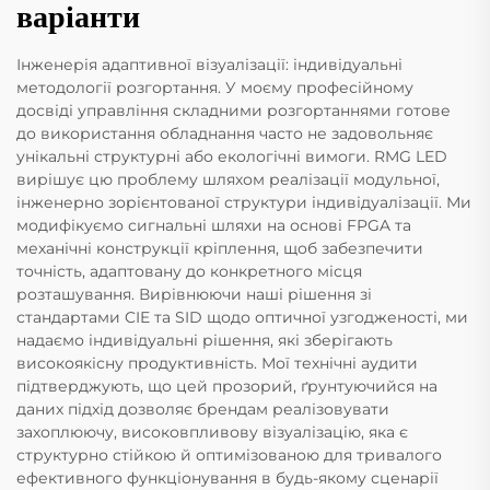
варіанти
Інженерія адаптивної візуалізації: індивідуальні
методології розгортання. У моєму професійному
досвіді управління складними розгортаннями готове
до використання обладнання часто не задовольняє
унікальні структурні або екологічні вимоги. RMG LED
вирішує цю проблему шляхом реалізації модульної,
інженерно зорієнтованої структури індивідуалізації. Ми
модифікуємо сигнальні шляхи на основі FPGA та
механічні конструкції кріплення, щоб забезпечити
точність, адаптовану до конкретного місця
розташування. Вирівнюючи наші рішення зі
стандартами CIE та SID щодо оптичної узгодженості, ми
надаємо індивідуальні рішення, які зберігають
високоякісну продуктивність. Мої технічні аудити
підтверджують, що цей прозорий, ґрунтуючийся на
даних підхід дозволяє брендам реалізовувати
захоплюючу, високовпливову візуалізацію, яка є
структурно стійкою й оптимізованою для тривалого
ефективного функціонування в будь-якому сценарії