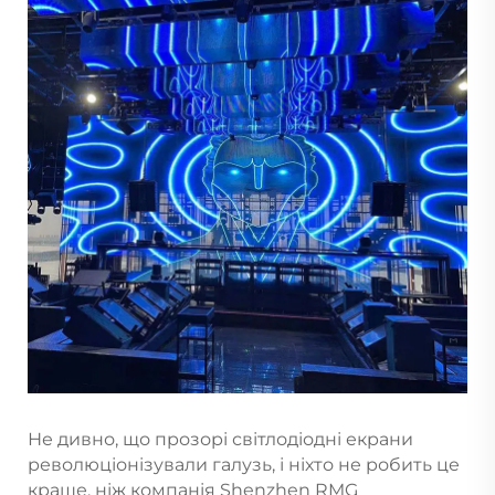
Не дивно, що прозорі світлодіодні екрани
революціонізували галузь, і ніхто не робить це
краще, ніж компанія Shenzhen RMG