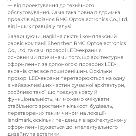
— від проектування до технічного
обслуговування. Саме така повна підтримка
проектів відрізняє RMG Optoelectronics Co., Ltd.
від інших гравців у галузі.
Завершуючи, надійна якість і комплексний
сервіс компанії Shenzhen RMG Optoelectronics
Co., Ltd. та самі прозорі LED-екрани є
основними причинами того, що архітектурне
оформлення за допомогою прозорих LED-
екранів стає все поширенішим. Оскільки
прозорі LED-екрани перетворюються на одну
з найважливіших частин сучасної архітектури,
особливо такої, що поєднує красу й
функціональність, ми можемо очікувати
стабільного зростання кількості будівель,
перетворених таким чином на локації-
landmark, оскільки тенденція в архітектурному
оформленні рухається до інтелектуального
дизайну та естетики.