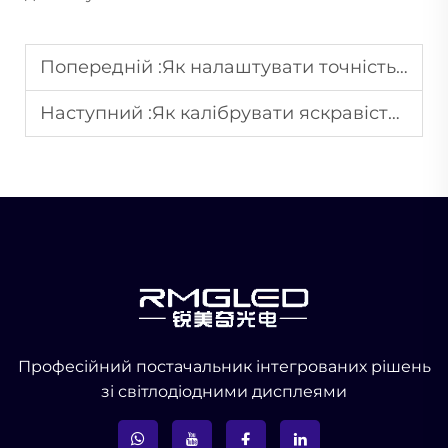
Попередній :
Як налаштувати точність кольору екранів LED-дисплеїв для професійного використання?
Наступний :
Як калібрувати яскравість екранів LED-дисплеїв для однакового візуального сприйняття?
Професійний постачальник інтегрованих рішень
зі світлодіодними дисплеями