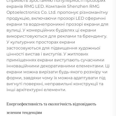
сприяють зростанню популярності прозорих
екранів RMG LED. Компанія Shenzhen RMG
Optoelectronics Co. Ltd. пропонує різноманітну
продукцію, включаючи прозорі LED сферичні
екрани та водонепроникні прозорі екрани для
вулиці. У комерційних будівлях ці екрани
використовуються для реклами та брендингу.
У культурних просторах екрани
застосовуються для підвищення художньої
цінності вистав і виступів. У житлових
приміщеннях екрани виступають сучасними
інноваційними декоративними елементами. Ці
екрани можна вирізати будь-якого розміру чи
форми, завдяки чому їх можна адаптувати під
вигнуті поверхні, неправильні конструкції та
інші архітектурні елементи.
Енергоефективність та екологічність відповідають
зеленим тенденціям