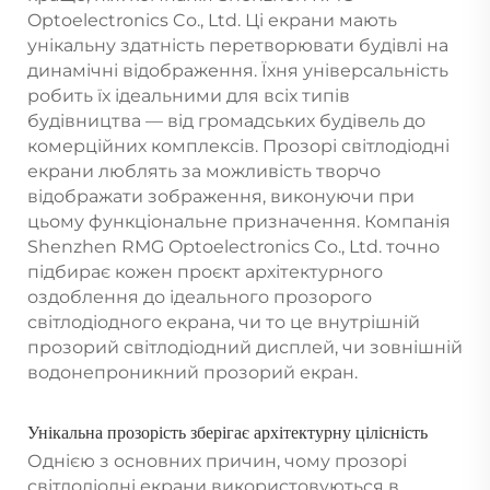
Optoelectronics Co., Ltd. Ці екрани мають
унікальну здатність перетворювати будівлі на
динамічні відображення. Їхня універсальність
робить їх ідеальними для всіх типів
будівництва — від громадських будівель до
комерційних комплексів. Прозорі світлодіодні
екрани люблять за можливість творчо
відображати зображення, виконуючи при
цьому функціональне призначення. Компанія
Shenzhen RMG Optoelectronics Co., Ltd. точно
підбирає кожен проєкт архітектурного
оздоблення до ідеального прозорого
світлодіодного екрана, чи то це внутрішній
прозорий світлодіодний дисплей, чи зовнішній
водонепроникний прозорий екран.
Унікальна прозорість зберігає архітектурну цілісність
Однією з основних причин, чому прозорі
світлодіодні екрани використовуються в