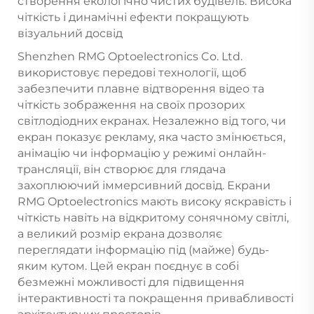
створення екологічно чистих будівель. Висока
чіткість і динамічні ефекти покращують
візуальний досвід
Shenzhen RMG Optoelectronics Co. Ltd.
використовує передові технології, щоб
забезпечити плавне відтворення відео та
чіткість зображення на своїх прозорих
світлодіодних екранах. Незалежно від того, чи
екран показує рекламу, яка часто змінюється,
анімацію чи інформацію у режимі онлайн-
трансляції, він створює для глядача
захоплюючий іммерсивний досвід. Екрани
RMG Optoelectronics мають високу яскравість і
чіткість навіть на відкритому сонячному світлі,
а великий розмір екрана дозволяє
переглядати інформацію під (майже) будь-
яким кутом. Цей екран поєднує в собі
безмежні можливості для підвищення
інтерактивності та покращення привабливості