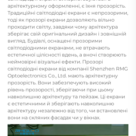
архітектурному оформленні, є їхня прозорість.
Традиційні світлодіодні екрани є непрозорими,
тоді як прозорі екрани дозволяють вільно
проходити світлу, завдяки чому архітектура
зберігає свій оригінальний дизайн і зовнішній
вигляд. Будівлі, оснащені прозорими
світлодіодними екранами, не втрачають
естетичної цілісності вдень, а вночі створюють
неймовірні візуальні ефекти. Прозорі
світлодіодні екрани від компанії Shenzhen RMG
Optoelectronics Co., Ltd. мають архітектурну
прозорість. Вони забезпечують високий
рівень прозорості, зберігаючи при цьому
навколишню архітектуру та пейзаж. Ці екрани
є естетичними й зберігають навколишню
архітектуру незалежно від того, чи встановлені
вони на скляних фасадах чи у вікнах.