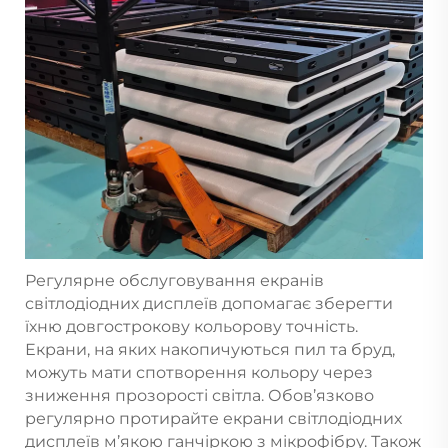
Регулярне обслуговування екранів
світлодіодних дисплеїв допомагає зберегти
їхню довгострокову кольорову точність.
Екрани, на яких накопичуються пил та бруд,
можуть мати спотворення кольору через
зниження прозорості світла. Обов’язково
регулярно протирайте екрани світлодіодних
дисплеїв м’якою ганчіркою з мікрофібру. Також