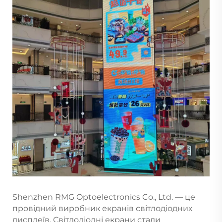
Shenzhen RMG Optoelectronics Co., Ltd. — це
провідний виробник екранів світлодіодних
дисплеїв. Світлодіодні екрани стали