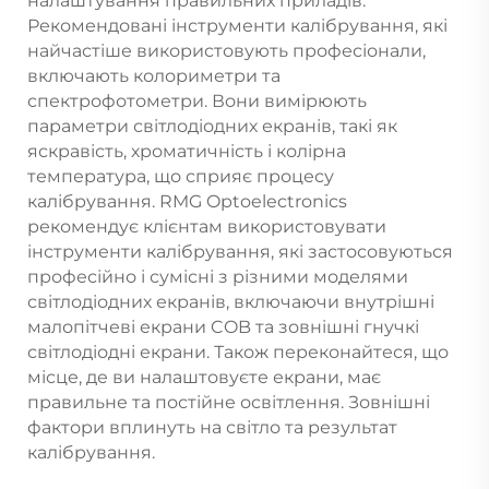
налаштування правильних приладів.
Рекомендовані інструменти калібрування, які
найчастіше використовують професіонали,
включають колориметри та
спектрофотометри. Вони вимірюють
параметри світлодіодних екранів, такі як
яскравість, хроматичність і колірна
температура, що сприяє процесу
калібрування. RMG Optoelectronics
рекомендує клієнтам використовувати
інструменти калібрування, які застосовуються
професійно і сумісні з різними моделями
світлодіодних екранів, включаючи внутрішні
малопітчеві екрани COB та зовнішні гнучкі
світлодіодні екрани. Також переконайтеся, що
місце, де ви налаштовуєте екрани, має
правильне та постійне освітлення. Зовнішні
фактори вплинуть на світло та результат
калібрування.