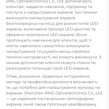
RMG Optoelectronics Co., Ltd. допомагають
клієнтам, надаючи навчання, підтримку та
послуги з налаштування екранів. Їхні техніки
виконують налаштування екранів
безпосередньо на місці для різних типів LED-
екранів, включаючи прозорі LED-дисплеї та
сферичні електронні LED-екрани. Вони
пропонують навчання для клієнтів, щоб ті
могли навчитися самостійно виконувати
налаштування та усувати менш серйозні
технічні несправності, які можуть виникнути. З
їхньою допомогою клієнти можуть повністю
реалізувати потенціал своїх LED-екранів.
Отже, розуміння, правильні інструменти,
методи та професійна допомога визначають
те, що потрібно для налаштування кольору на
екранах. Shenzhen RMG Optoelectronics Co., Ltd.
— це надійний постачальник світлодіодних
екранів, який також пропонує кваліфіковану