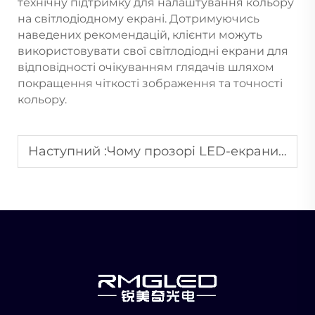
технічну підтримку для налаштування кольору
на світлодіодному екрані. Дотримуючись
наведених рекомендацій, клієнти можуть
використовувати свої світлодіодні екрани для
відповідності очікуванням глядачів шляхом
покращення чіткості зображення та точності
кольору.
Наступний :
Чому прозорі LED-екрани набувають популярності у архітектурному оформленні?