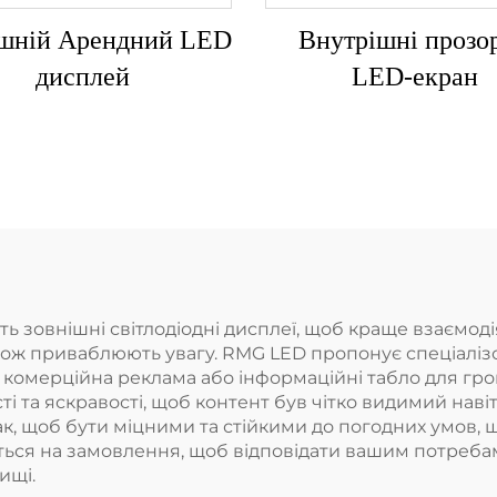
ішній Арендний LED
Внутрішні прозо
дисплей
LED-екран
ть зовнішні світлодіодні дисплеї, щоб краще взаємоді
акож приваблюють увагу. RMG LED пропонує спеціалізов
комерційна реклама або інформаційні табло для гром
і та яскравості, щоб контент був чітко видимий наві
так, щоб бути міцними та стійкими до погодних умов,
ться на замовлення, щоб відповідати вашим потреб
ищі.