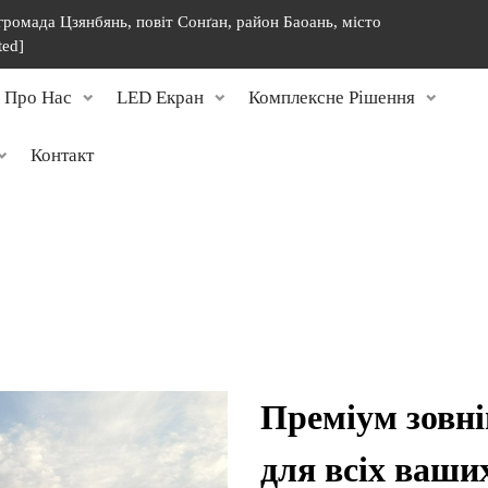
 громада Цзянбянь, повіт Сонґан, район Баоань, місто
ted]
Про Нас
LED Екран
Комплексне Рішення
Контакт
Преміум зовні
для всіх ваши