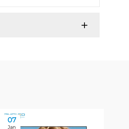
07
0
Jan
Ja