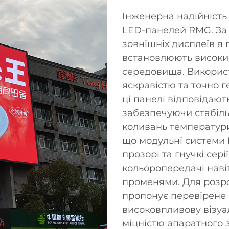
Інженерна надійність 
LED-панелей RMG. За 
зовнішніх дисплеїв я
встановлюють високий
середовища. Викорис
яскравістю та точно г
ці панелі відповідают
забезпечуючи стабіль
коливань температури
що модульні системи 
прозорі та гнучкі сері
кольоропередачі нав
променями. Для розр
пропонує перевірене 
високовпливову візуа
міцністю апаратного 