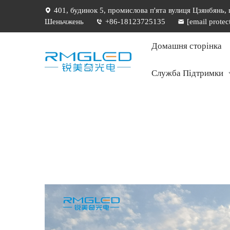
401, будинок 5, промислова п'ята вулиця Цзянбянь,
Шеньчжень
+86-18123725135
[email protec
Домашня сторінка
Служба Підтримки