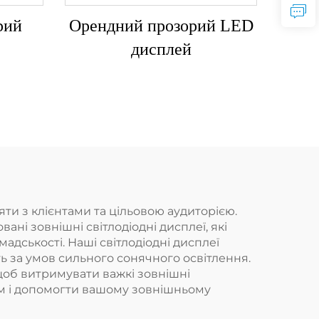
рий
Орендний прозорий LED
дисплей
яти з клієнтами та цільовою аудиторією.
ані зовнішні світлодіодні дисплеї, які
адськості. Наші світлодіодні дисплеї
ть за умов сильного сонячного освітлення.
 щоб витримувати важкі зовнішні
ам і допомогти вашому зовнішньому