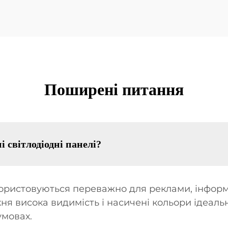
Поширені питання
 світлодіодні панелі?
икористовуються переважно для реклами, інфор
хня висока видимість і насичені кольори ідеаль
умовах.