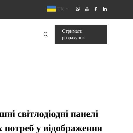
UK
Отримати
розрахунок
шні світлодіодні панелі
х потреб у відображення