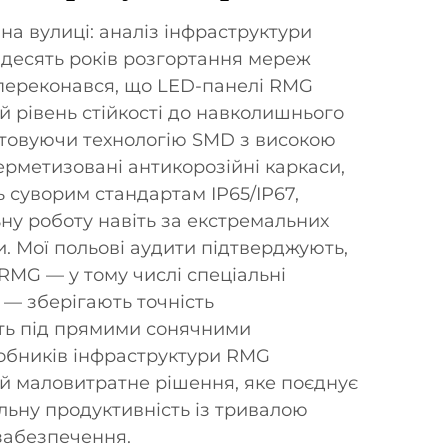
на вулиці: аналіз інфраструктури
десять років розгортання мереж
 переконався, що LED-панелі RMG
 рівень стійкості до навколишнього
товуючи технологію SMD з високою
ерметизовані антикорозійні каркаси,
ь суворим стандартам IP65/IP67,
ну роботу навіть за екстремальних
. Мої польові аудити підтверджують,
RMG — у тому числі спеціальні
ї — зберігають точність
іть під прямими сонячними
обників інфраструктури RMG
й маловитратне рішення, яке поєднує
льну продуктивність із тривалою
забезпечення.