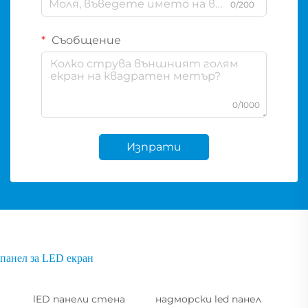
0/200
Съобщение
0/1000
Изпрати
панел за LED екран
lED панели стена
надморски led панел