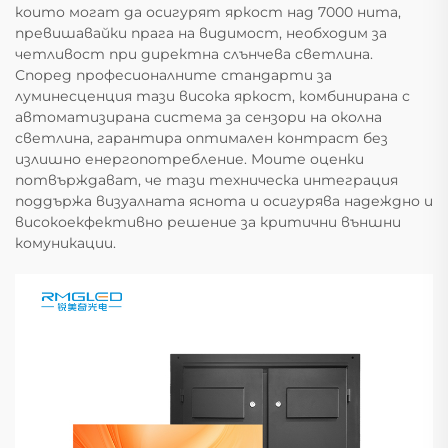
които могат да осигурят яркост над 7000 нита,
превишавайки прага на видимост, необходим за
четливост при директна слънчева светлина.
Според професионалните стандарти за
луминесценция тази висока яркост, комбинирана с
автоматизирана система за сензори на околна
светлина, гарантира оптимален контраст без
излишно енергопотребление. Моите оценки
потвърждават, че тази техническа интеграция
поддържа визуалната яснота и осигурява надеждно и
високоекфективно решение за критични външни
комуникации.