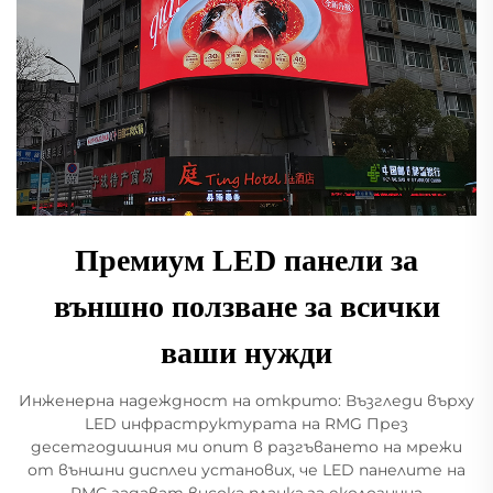
Премиум LED панели за
външно ползване за всички
ваши нужди
Инженерна надеждност на открито: Възгледи върху
LED инфраструктурата на RMG През
десетгодишния ми опит в разгъването на мрежи
от външни дисплеи установих, че LED панелите на
RMG задават висока планка за екологична