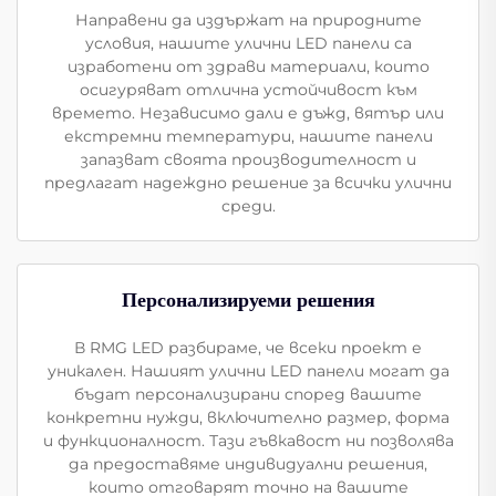
Направени да издържат на природните
условия, нашите улични LED панели са
изработени от здрави материали, които
осигуряват отлична устойчивост към
времето. Независимо дали е дъжд, вятър или
екстремни температури, нашите панели
запазват своята производителност и
предлагат надеждно решение за всички улични
среди.
Персонализируеми решения
В RMG LED разбираме, че всеки проект е
уникален. Нашият улични LED панели могат да
бъдат персонализирани според вашите
конкретни нужди, включително размер, форма
и функционалност. Тази гъвкавост ни позволява
да предоставяме индивидуални решения,
които отговарят точно на вашите