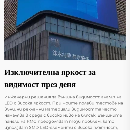
Изключителна яркост за
видимост през деня
Инженерни решения за външна видимост: анализ на
LED с висока яркост. При моите полеви тестове на
външни рекламни материали видимостта често
намалява в среда с високо ниво на блясък. Външните
панели на RMG преодоляват този проблем, като
използват SMD LED-елементи с висока плътност,