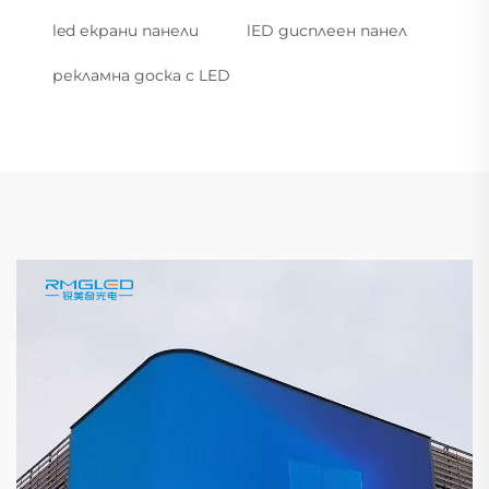
led екрани панели
lED дисплеен панел
рекламна доска с LED