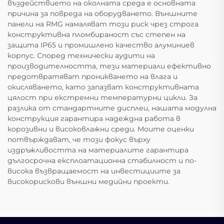
въздействието на околната среда е основната
причина за повреда на оборудването. Външните
панели на RMG намаляват този риск чрез строга
конструктивна пломбираност със степен на
защита IP65 и промишлено качество алуминиев
корпус. Според технически аудити на
производителността, тези материали ефективно
предотвратяват проникването на влага и
окисляването, като запазват конструктивната
цялост при екстремни температурни цикли. За
разлика от стандартните дисплеи, нашата модулна
конструкция гарантира надеждна работа в
корозивни и високовлажни среди. Моите оценки
потвърждават, че този фокус върху
издръжливостта на материалите гарантира
дългосрочна експлоатационна стабилност и по-
висока възвращаемост на инвестициите за
високорискови външни медийни проекти.