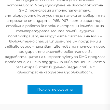
устойчивост. Чрез използване на високояркостна
SMD технология и точно запечатани,
антикорозионни корпуси тези панели отговарят на
строгите стандарти IP65/IP67, което гарантира
стабилна работа въпреки екстремни колебания на
температурата. Моите полеви аудити
потвърждават, че модулните системи на RMG –
включително специализираните им прозрачни и
гъвкави серии – запазват цветовата точност дори
при директно слънчево осветление. За
разработчиците на инфраструктура RMG предлага
проверено, с ниско поддръжно ниво решение, което
балансира високо визуално въздействие с
дълготрайна хардуерна издръжливост.
Получете оферта