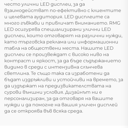
често улични LED дисплеи, за да
взаимодействат по-ефективно с клиентите
и целевата аудитория. LED дисплеите са
много гъвкави и привличат вниманието. RMG
LED осигурява специализирани улични LED
дисплеи, които отговарят на различни нужди,
като търговска реклама или информационни
табла на обществени места. Нашите LED
дисплеи се произвеждат с високо ниво на
контраст и яркост, за да бъде съдържанието
видимо в среди с интензивна слънчева
светлина. Те също така са изработени да
бъдат издръжливи и устойчиви на времето, за
да издържат на предизвикателствата на
сурови външни условия. Дизайнът ни е
персонализиран, за да отговаря на вашите
нужди и да помогне на вашия уличен дисплей
да се откроява във всяка среда.