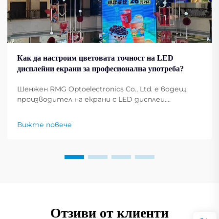
Как да настроим цветовата точност на LED
дисплейни екрани за професионална употреба?
Шенжен RMG Optoelectronics Co., Ltd. е водещ
производител на екрани с LED дисплеи.
Екраните с LED дисплеи станаха задължителна
част от всяка професия, събитие, конференция
Вижте повече
и реклама. Настройване на цветовата
конфигурация на дисплея...
Отзиви от клиенти