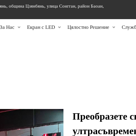
янь, община Цзянбянь, улица Сонгган, район Баоан,
]
За Нас
Екран с LED
Цялостно Решение
Служб
Преобразете с
ултрасъвреме