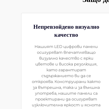
Непревзойдено визуално
качество
Нашият LED цифрови панели
осигуряват впечатляващо
визуално качество с ярки
цветове и висока резолюция,
като гарантират
съдържанието ви да се
откроява. Конструирани както
за вътрешна, така и за външна
употреба, нашите панели са
проектирани да осигуряват
изключителна яркост и яснота