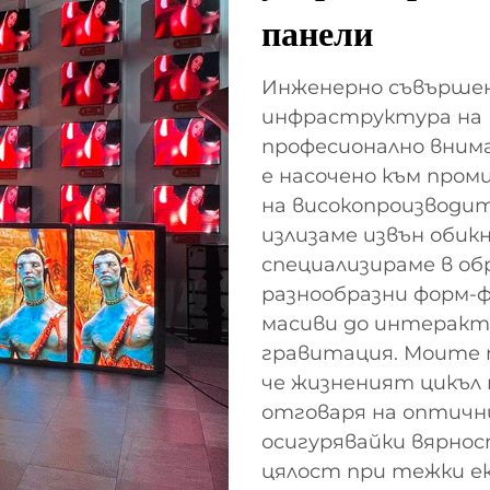
панели
Инженерно съвършен
инфраструктура на 
професионално внима
е насочено към про
на високопроизводит
излизаме извън обик
специализираме в об
разнообразни форм-ф
масиви до интеракти
гравитация. Моите 
че жизненият цикъл
отговаря на оптични
осигурявайки вярно
цялост при тежки е