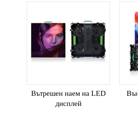
Вътрешен наем на LED
Вън
дисплей