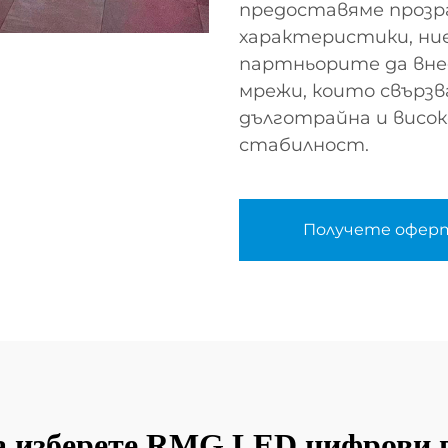
предоставяме прозра
характеристики, ни
партньорите да вне
мрежи, които свърз
дълготрайна и висо
стабилност.
Получете офер
а изберете RMG LED цифрови 