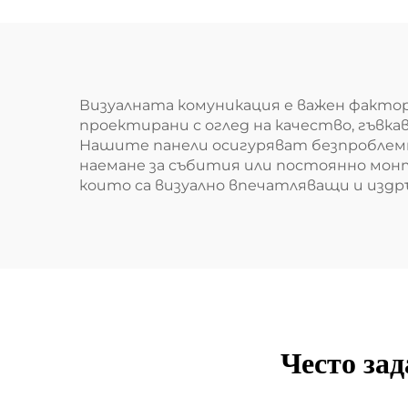
Визуалната комуникация е важен фактор 
проектирани с оглед на качество, гъвк
Нашите панели осигуряват безпроблемно
наемане за събития или постоянно мон
които са визуално впечатляващи и издр
Често за