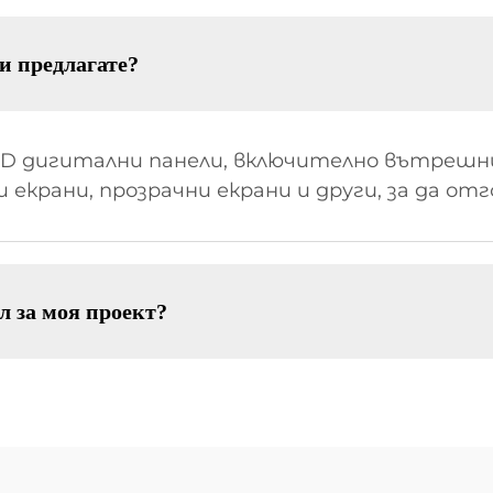
и предлагате?
ED дигитални панели, включително вътрешн
и екрани, прозрачни екрани и други, за да от
л за моя проект?