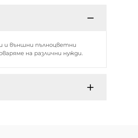
и и външни пълноцветни
говаряме на различни нужди.