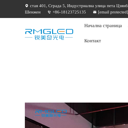
стая 401, Сграда 5, Индустриална улица пета Цзянб
Шенжен
+86-18123725135
[email protected
Начална страница
Контакт