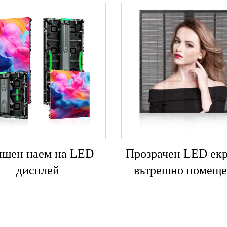
шен наем на LED
Прозрачен LED екр
дисплей
вътрешно помеще