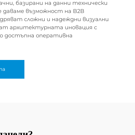
чни, базирани на данни технически
е даваме възможност на B2B
дряват сложни и надеждни визуални
ват архитектурната иновация с
ко достъпна оперативна
та
панели?