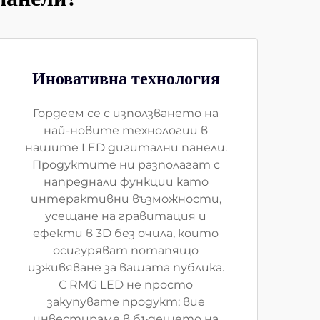
Иновативна технология
Гордеем се с използването на
най-новите технологии в
нашите LED дигитални панели.
Продуктите ни разполагат с
напреднали функции като
интерактивни възможности,
усещане на гравитация и
ефекти в 3D без очила, които
осигуряват потапящо
изживяване за вашата публика.
С RMG LED не просто
закупувате продукт; вие
инвестираме в бъдещето на