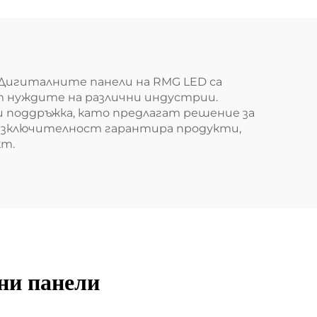
. Дигиталните панели на RMG LED са
ят нуждите на различни индустрии.
 поддръжка, като предлагат решение за
 изключителност гарантира продукти,
кт.
ни панели