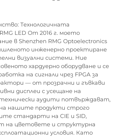
ство: Технологичната
RMG LED От 2016 г. моето
ние в Shenzhen RMG Optoelectronics
мишленото инженерно проектиране
елни визуални системи. Ние
новеното хардуерно оборудване и се
работка на сигнали чрез FPGA за
актори — от прозрачни и гъвкави
вни дисплеи с усещане на
технически аудити потвърждават,
 на нашите продукти строго
те стандарти на CIE и SID,
ст на цветовете и структурна
ксплоатационни условия. Като