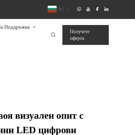
BG
а Поддръжка
Получете
оферта
воя визуален опит с
нни LED цифрови