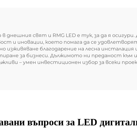
в днешния свят и RMG LED е тук, за да я осигури
авост и иновации, което помага да се удовлетвор
 изживяване благодарение на лесна инсталация и
тиране за бизнеси. Дължимото ни преданост към
ъжливи – умен инвестиционен избор за всеки прое
давани въпроси за LED дигитал