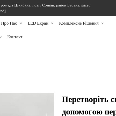
 громада Цзянбянь, повіт Сонґан, район Баоань, місто
ted]
Про Нас
LED Екран
Комплексне Рішення
Контакт
Перетворіть с
допомогою пе