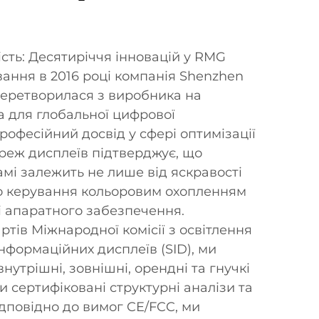
сть: Десятиріччя інновацій у RMG
вання в 2016 році компанія Shenzhen
перетворилася з виробника на
 для глобальної цифрової
рофесійний досвід у сфері оптимізації
реж дисплеїв підтверджує, що
амі залежить не лише від яскравості
го керування кольоровим охопленням
ті апаратного забезпечення.
тів Міжнародної комісії з освітлення
інформаційних дисплеїв (SID), ми
нутрішні, зовнішні, орендні та гнучкі
 сертифіковані структурні аналізи та
ідповідно до вимог CE/FCC, ми