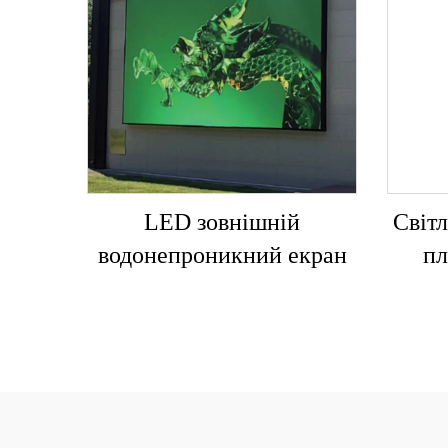
LED зовнішній
Світ
водонепроникний екран
пл