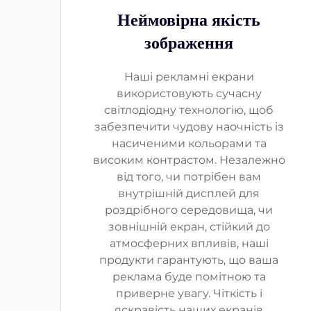
Неймовірна якість
зображення
Наші рекламні екрани
використовують сучасну
світлодіодну технологію, щоб
забезпечити чудову наочність із
насиченими кольорами та
високим контрастом. Незалежно
від того, чи потрібен вам
внутрішній дисплей для
роздрібного середовища, чи
зовнішній екран, стійкий до
атмосферних впливів, наші
продукти гарантують, що ваша
реклама буде помітною та
приверне увагу. Чіткість і
яскравість наших екранів