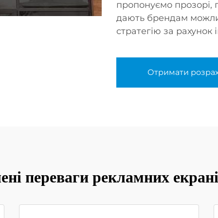
пропонуємо прозорі, 
дають брендам можли
стратегію за рахунок 
Отримати розра
ені переваги рекламних екра