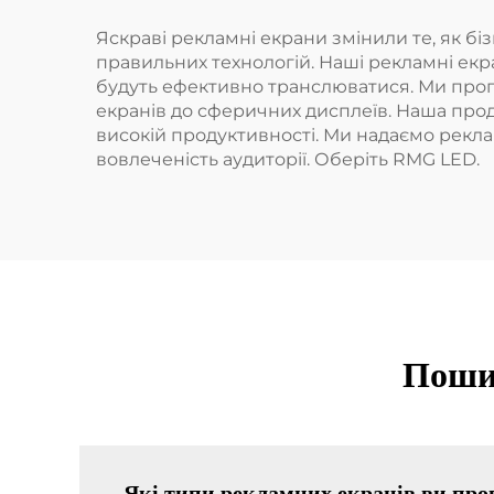
Яскраві рекламні екрани змінили те, як б
правильних технологій. Наші рекламні екр
будуть ефективно транслюватися. Ми пропо
екранів до сферичних дисплеїв. Наша проду
високій продуктивності. Ми надаємо рекла
вовлеченість аудиторії. Оберіть RMG LED.
Пошир
Які типи рекламних екранів ви про