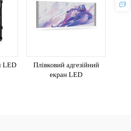
й LED
Плівковий адгезійний
екран LED