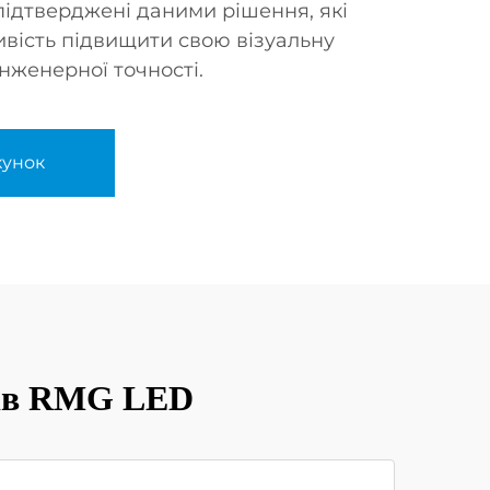
підтверджені даними рішення, які
вість підвищити свою візуальну
інженерної точності.
хунок
нів RMG LED