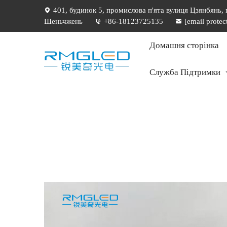
401, будинок 5, промислова п'ята вулиця Цзянбянь,
Шеньчжень
+86-18123725135
[email protec
Домашня сторінка
Служба Підтримки