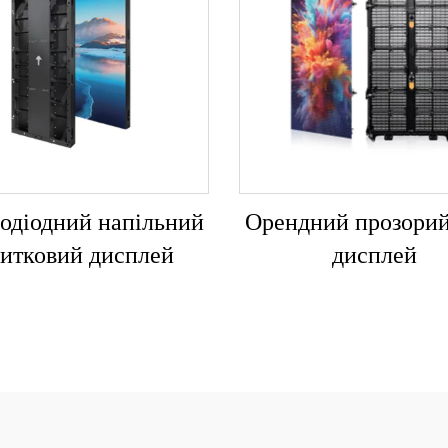
лодіодний напільний
Орендний прозори
итковий дисплей
дисплей