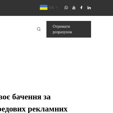
UK
Отримати
розрахунок
воє бачення за
редових рекламних