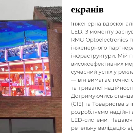
екранів
Інженерна вдосконалі
LED. З моменту засну
RMG Optoelectronics 
інженерного партнера
інфраструктури. Мій п
високоефективних ме
сучасний успіх у рекл
— він вимагає точно
та тривалої надійнос
Дотримуючись стандар
(CIE) та Товариства з 
розробляємо надійні в
LED-системи. Надаючи
ретельну валідацію в