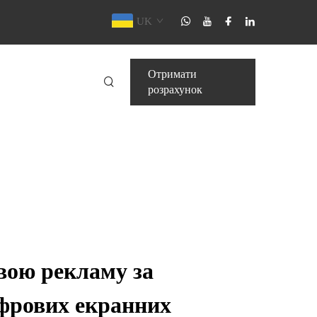
UK
Отримати
розрахунок
вою рекламу за
фрових екранних