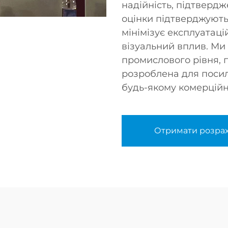
надійність, підтвердж
оцінки підтверджують
мінімізує експлуатац
візуальний вплив. Ми
промислового рівня, 
розроблена для посил
будь-якому комерцій
Отримати розра