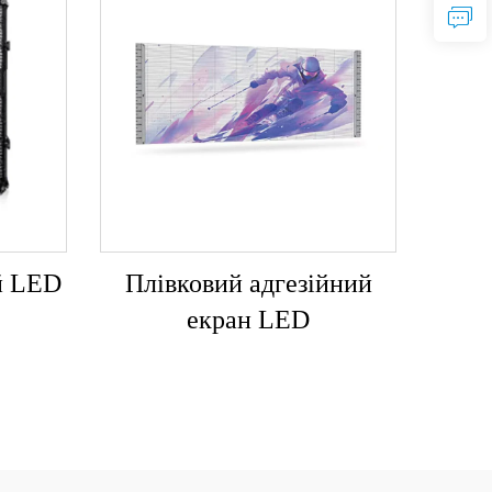
й LED
Плівковий адгезійний
екран LED