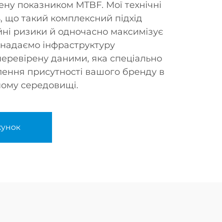
ену показником MTBF. Мої технічні
, що такий комплексний підхід
ійні ризики й одночасно максимізує
 надаємо інфраструктуру
перевірену даними, яка спеціально
ення присутності вашого бренду в
ному середовищі.
хунок