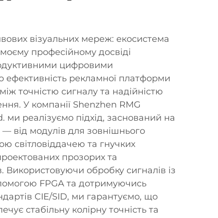
вових візуальних мереж: екосистема
 моєму професійному досвіді
родуктивними цифровими
о ефективність рекламної платформи
 між точністю сигналу та надійністю
ння. У компанії Shenzhen RMG
td. ми реалізуємо підхід, заснований на
 — від модулів для зовнішнього
ою світловіддачею та гнучких
спроектованих прозорих та
. Використовуючи обробку сигналів із
опомогою FPGA та дотримуючись
дартів CIE/SID, ми гарантуємо, що
чує стабільну колірну точність та