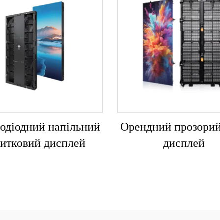
лодіодний напільний
Орендний прозори
итковий дисплей
дисплей