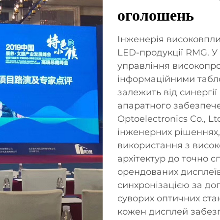
оголошень
Інженерія високовпли
LED-продукції RMG. У
управління високоп
інформаційними табл
залежить від синергії
апаратного забезпече
Optoelectronics Co., L
інженерних рішеннях,
використання з висок
архітектур до точно 
орендованих дисплеїв
синхронізацією за д
суворих оптичних стан
кожен дисплей забезпе