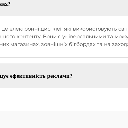
нах?
е електронні дисплеї, які використовують сві
іншого контенту. Вони є універсальними та мож
них магазинах, зовнішніх бігбордах та на заход
щує ефективність реклами?