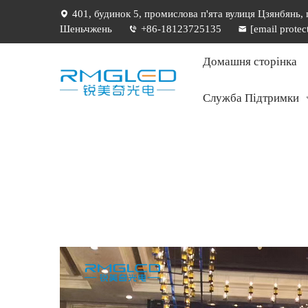
401, будинок 5, промислова п'ята вулиця Цзянбянь,
Шеньчжень
+86-18123725135
[email protec
Домашня сторінка
Служба Підтримки