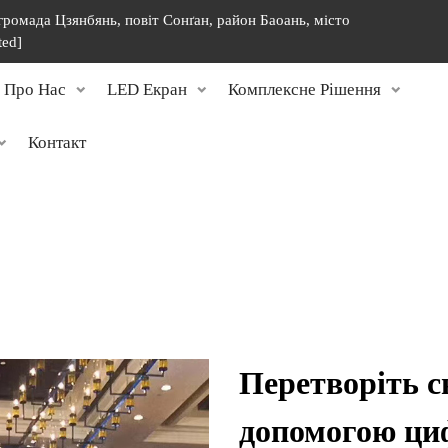
 громада Цзянбянь, повіт Сонґан, район Баоань, місто
ted]
Про Нас
LED Екран
Комплексне Рішення
Контакт
Перетворіть с
допомогою ци