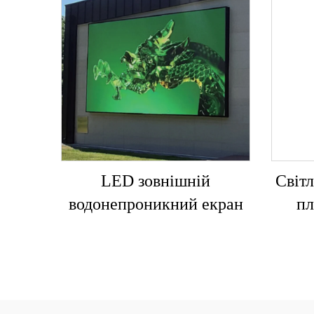
LED зовнішній
Світ
водонепроникний екран
пл